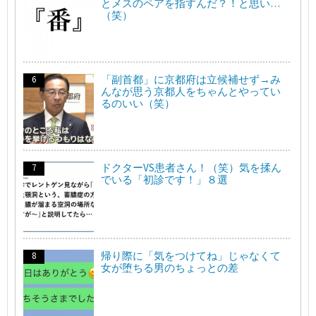
とメスのペアを指すんだ？！と思い…
（笑）
「副首都」に京都府は立候補せず→み
んなが思う京都人をちゃんとやってい
るのいい（笑）
ドクターVS患者さん！（笑）気を揉ん
でいる「初診です！」８選
帰り際に「気をつけてね」じゃなくて
女が堕ちる男のちょっとの差