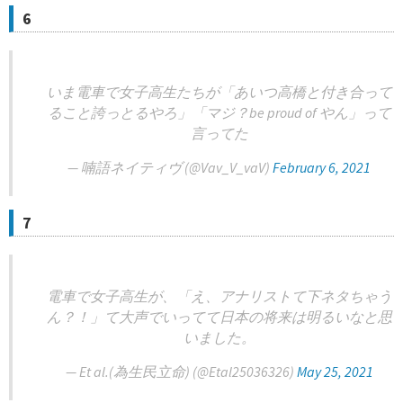
6
いま電車で女子高生たちが「あいつ高橋と付き合って
ること誇っとるやろ」「マジ？be proud of やん」って
言ってた
— 喃語ネイティヴ (@Vav_V_vaV)
February 6, 2021
7
電車で女子高生が、「え、アナリストて下ネタちゃう
ん？！」て大声でいってて日本の将来は明るいなと思
いました。
— Et al.(為生民立命) (@Etal25036326)
May 25, 2021