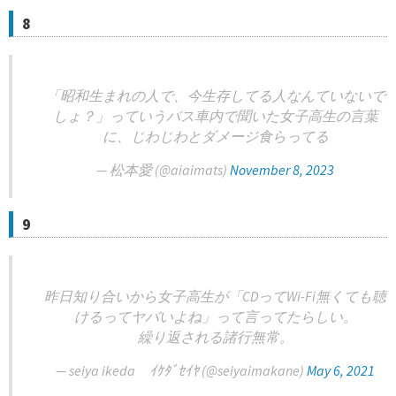
8
「昭和生まれの人で、今生存してる人なんていないで
しょ？」っていうバス車内で聞いた女子高生の言葉
に、じわじわとダメージ食らってる
— 松本愛 (@aiaimats)
November 8, 2023
9
昨日知り合いから女子高生が「CDってWi-Fi無くても聴
けるってヤバいよね」って言ってたらしい。
繰り返される諸行無常。
— seiya ikeda ｲｹﾀﾞｾｲﾔ (@seiyaimakane)
May 6, 2021