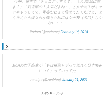
今朝、電車で「チョコどうする？」『◯◯先輩に渡
す！』「剣道部の！人気だよね～」と女子高生がキャ
ッキャッしてて、青春だねぇと眺めてたんだけど、よ
く考えたら彼女らが降りた駅には女子校（名門）しか
ない・・・
— Podoro (@podoron)
February 14, 2018
5
新潟の女子高生が「冬は授業サボって荒れた日本海み
にいく」っていってた
— zonbipo (@zonbipo)
January 21, 2021
スポンサーリンク