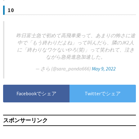
10
昨日富士急で初めて高飛車乗って、あまりの怖さに途
中で「もう終わりだよね」って叫んだら、隣のJK2人
に「終わりなワケないやろ(笑)」って笑われて、泣き
ながら急発進急加速した。
— さら (@sara_panda666)
May 9, 2022
Facebookでシェア
Twitterでシェア
スポンサーリンク