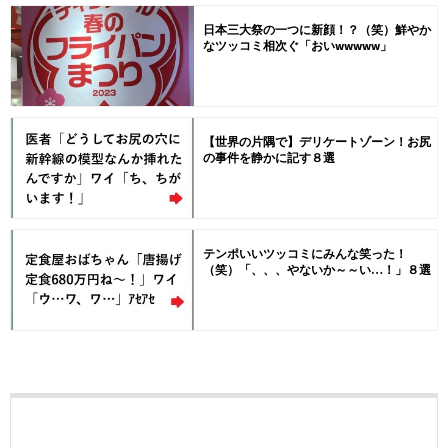
日本三大祭の一つに新顔！？（笑）鮮やか
なツッコミ相次ぐ「おいwwwww」
【世界の片隅で】デリケートゾーン！お尻
の事件を静かに記す８選
テンポいいツッコミにみんな笑った！
（笑）「、、、やないか～～い…！」８選