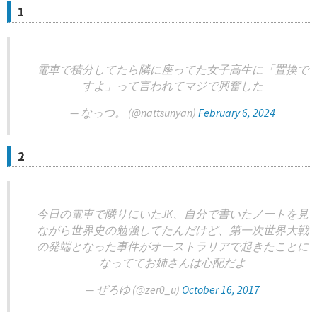
1
電車で積分してたら隣に座ってた女子高生に「置換で
すよ」って言われてマジで興奮した
— なっつ。 (@nattsunyan)
February 6, 2024
2
今日の電車で隣りにいたJK、自分で書いたノートを見
ながら世界史の勉強してたんだけど、第一次世界大戦
の発端となった事件がオーストラリアで起きたことに
なっててお姉さんは心配だよ
— ぜろゆ (@zer0_u)
October 16, 2017