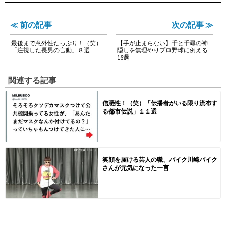
≪ 前の記事
次の記事 ≫
最後まで意外性たっぷり！（笑）
【手が止まらない】千と千尋の神
「注視した長男の言動」８選
隠しを無理やりプロ野球に例える
16選
関連する記事
信憑性！（笑）「伝播者がいる限り流布す
る都市伝説」１１選
笑顔を届ける芸人の職、バイク川崎バイク
さんが元気になった一言