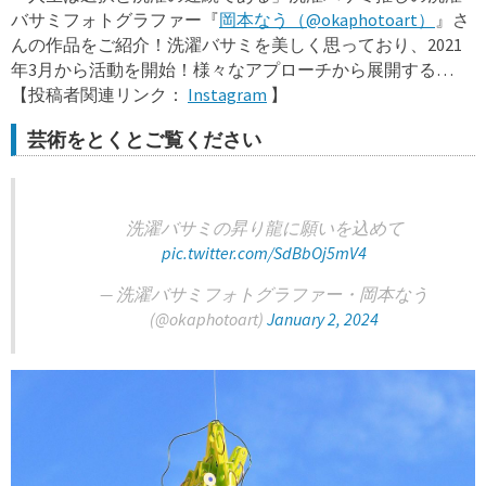
バサミフォトグラファー『
岡本なう（@okaphotoart）
』さ
んの作品をご紹介！洗濯バサミを美しく思っており、2021
年3月から活動を開始！様々なアプローチから展開する…
【投稿者関連リンク：
Instagram
】
芸術をとくとご覧ください
洗濯バサミの昇り龍に願いを込めて
pic.twitter.com/SdBbOj5mV4
— 洗濯バサミフォトグラファー・岡本なう
(@okaphotoart)
January 2, 2024