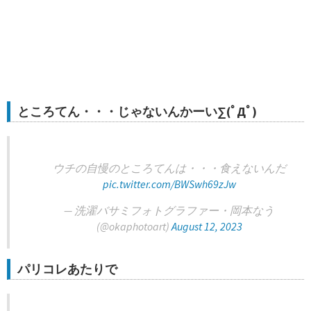
ところてん・・・じゃないんかーい∑(ﾟДﾟ)
ウチの自慢のところてんは・・・食えないんだ
pic.twitter.com/BWSwh69zJw
— 洗濯バサミフォトグラファー・岡本なう
(@okaphotoart)
August 12, 2023
パリコレあたりで