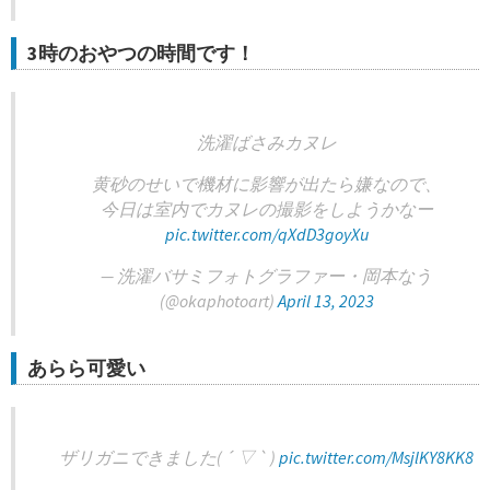
3時のおやつの時間です！
洗濯ばさみカヌレ
黄砂のせいで機材に影響が出たら嫌なので、
今日は室内でカヌレの撮影をしようかなー
pic.twitter.com/qXdD3goyXu
— 洗濯バサミフォトグラファー・岡本なう
(@okaphotoart)
April 13, 2023
あらら可愛い
ザリガニできました( ´ ▽ ` )
pic.twitter.com/MsjlKY8KK8