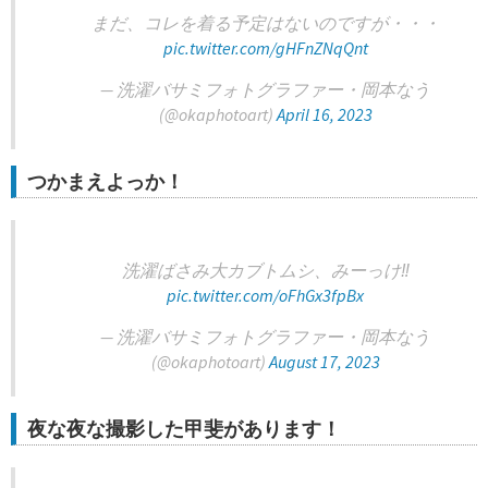
まだ、コレを着る予定はないのですが・・・
pic.twitter.com/gHFnZNqQnt
— 洗濯バサミフォトグラファー・岡本なう
(@okaphotoart)
April 16, 2023
つかまえよっか！
洗濯ばさみ大カブトムシ、みーっけ‼️
pic.twitter.com/oFhGx3fpBx
— 洗濯バサミフォトグラファー・岡本なう
(@okaphotoart)
August 17, 2023
夜な夜な撮影した甲斐があります！