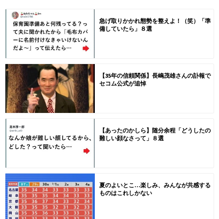
急げ取りかかれ態勢を整えよ！（笑）「準
備していたら」８選
【35年の信頼関係】長嶋茂雄さんの訃報で
セコム公式が追悼
【あったのかしら】随分余程「どうしたの
難しい顔なさって」８選
夏のよいとこ…楽しみ、みんなが共感する
ものはこれしかない