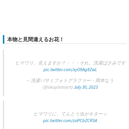
本物と見間違えるお花！
ヒマワリ、見えますか？・・・それ、洗濯ばさみです
pic.twitter.com/xyO9Ag8ZwL
— 洗濯バサミフォトグラファー・岡本なう
(@okaphotoart)
July 30, 2023
ヒマワリに、てんとう虫がキターッ
pic.twitter.com/zoPCbZCRSA