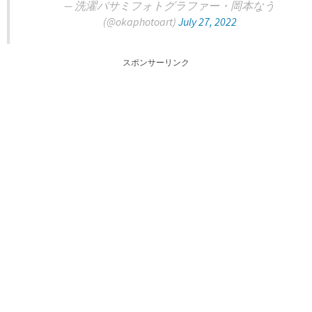
— 洗濯バサミフォトグラファー・岡本なう
(@okaphotoart)
July 27, 2022
スポンサーリンク