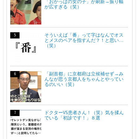
「おかっぱの女の子」が刷新→振り幅
が広すぎる（笑）
そういえば「番」って字はなんでオス
とメスのペアを指すんだ？！と思い…
（笑）
「副首都」に京都府は立候補せず→み
んなが思う京都人をちゃんとやってい
るのいい（笑）
ドクターVS患者さん！（笑）気を揉ん
でいる「初診です！」８選