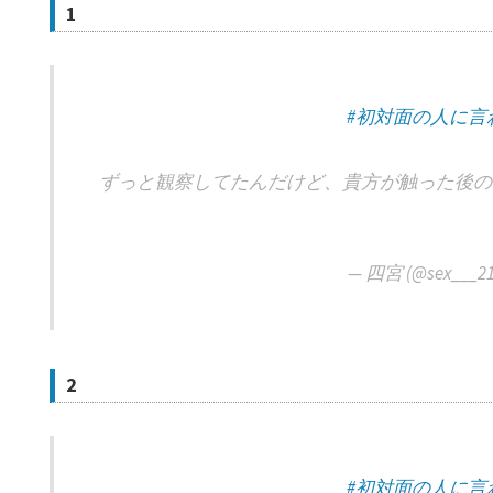
1
#初対面の人に言
ずっと観察してたんだけど、貴方が触った後の
— 四宮 (@sex___2
2
#初対面の人に言