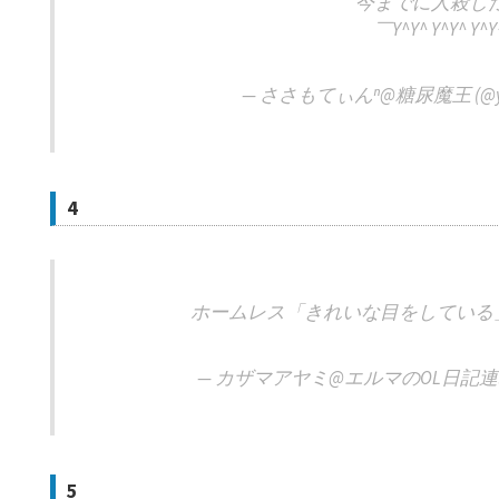
今までに人殺し
￣Y^Y^ Y^Y^ Y^Y
— ささもてぃんⁿ@糖尿魔王 (@yuki
4
ホームレス「きれいな目をしている
— カザマアヤミ@エルマのOL日記連載中 (
5