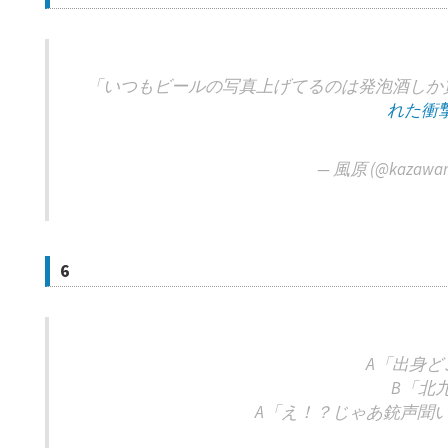
「いつもビールの写真上げてるのは発泡酒しか
れた衝
— 風原 (@kazawar
6
A「出身ど
B「北
A「え！？じゃあ銃声聞