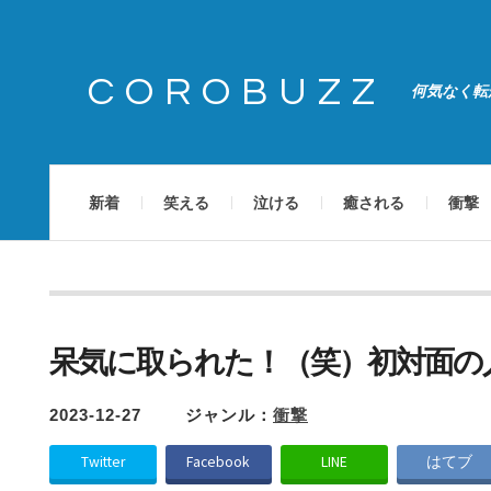
COROBUZZ
何気なく転
新着
笑える
泣ける
癒される
衝撃
呆気に取られた！（笑）初対面の
2023-12-27
ジャンル：
衝撃
Twitter
Facebook
LINE
はてブ