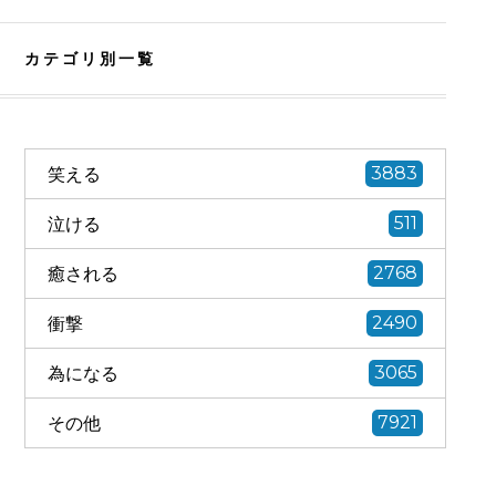
カテゴリ別一覧
笑える
3883
泣ける
511
癒される
2768
衝撃
2490
為になる
3065
その他
7921