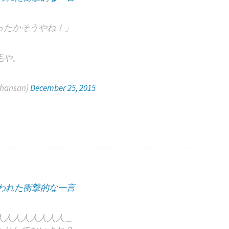
ったかそうやね！」
毛や。
ansan)
December 25, 2015
われた衝撃的な一言
人人人人人人人人＿