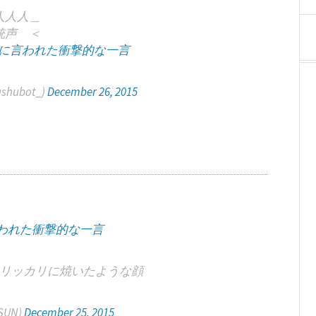
人人人＿
銃声 ＜
人に言われた衝撃的な一言
shubot_)
December 26, 2015
われた衝撃的な一言
リッカリに焼いたような顔
_SUN)
December 25, 2015