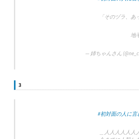
「そのヅラ、あ
地
— 姉ちゃんさん (@ne_ch
3
#初対面の人に言
＿人人人人人人