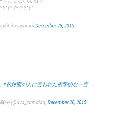
たりしてないよね？
^ Y^Y^ Y^Y^ Y^Y^￣
hirosasamo)
December 25, 2015
」
#初対面の人に言われた衝撃的な一言
@aya_zamalog)
December 26, 2015