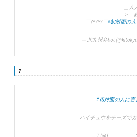
＿人
＞ 
￣Y^Y^Y￣
#初対面の
— 北九州弁bot (@kitakyu
7
#初対面の人に言
ハイチュウをチーズでカ
— T (@T__________