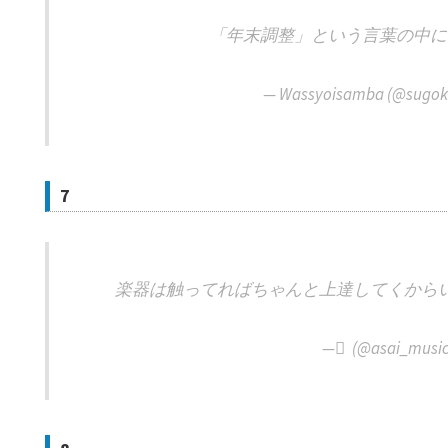
「年末調整」という言葉の中に
— Wassyoisamba (@sugok
7
楽器は触ってればちゃんと上達してくから
— ْ (@asai_musi