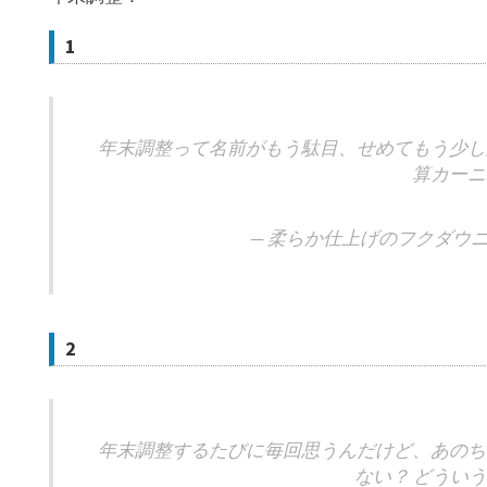
1
年末調整って名前がもう駄目、せめてもう少し
算カーニ
— 柔らか仕上げのフクダウニー (
2
年末調整するたびに毎回思うんだけど、あのち
ない？ どうい