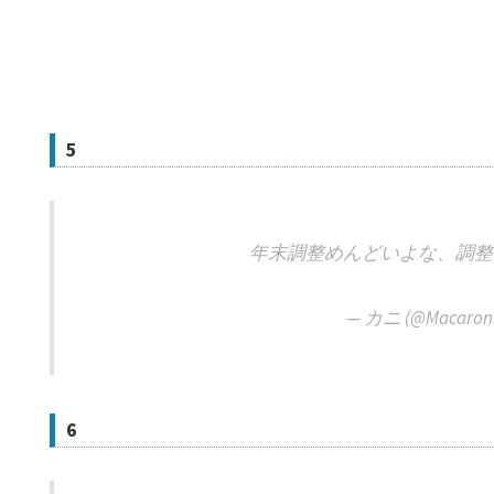
5
年末調整めんどいよな、調整
— カニ (@Macaroni
6