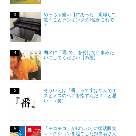
めっちゃ痛い目にあった、退職して
驚くことランキングの1位がこれで
す
曲名に「週5で」を付けて仕事みた
いにしてください【25選】
そういえば「番」って字はなんでオ
スとメスのペアを指すんだ？！と思
い…（笑）
「モコモコ」が12年ぶりに復活販売
→アクションを起こした担当者さん