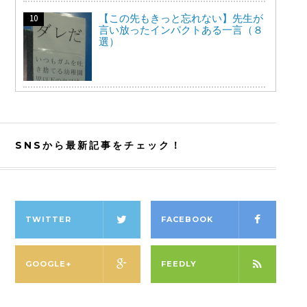
【この先もきっと忘れない】先生が
言い放ったインパクトある一言（８
選）
SNSから最新記事をチェック！
TWITTER
FACEBOOK
GOOGLE+
FEEDLY