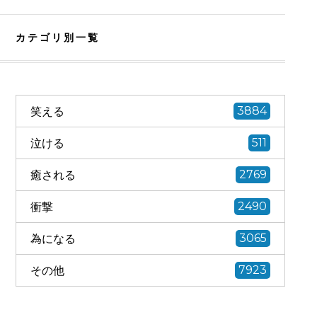
カテゴリ別一覧
笑える
3884
泣ける
511
癒される
2769
衝撃
2490
為になる
3065
その他
7923