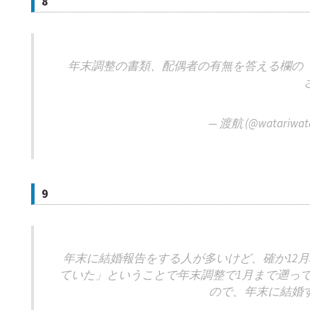
8
年末調整の書類、配偶者の有無を答える欄の
— 渡航 (@watariwat
9
年末に結婚報告をする人が多いけど、確か12月
ていた」ということで年末調整で1月まで遡っ
ので、年末に結婚