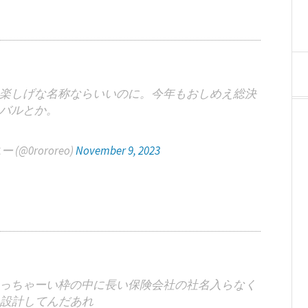
楽しげな名称ならいいのに。今年もおしめえ総決
バルとか。
@0rororeo)
November 9, 2023
っちゃーい枠の中に長い保険会社の社名入らなく
う設計してんだあれ