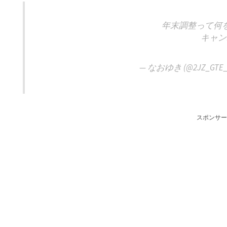
年末調整って何
キャン
— なおゆき (@2JZ_GTE_t
スポンサー