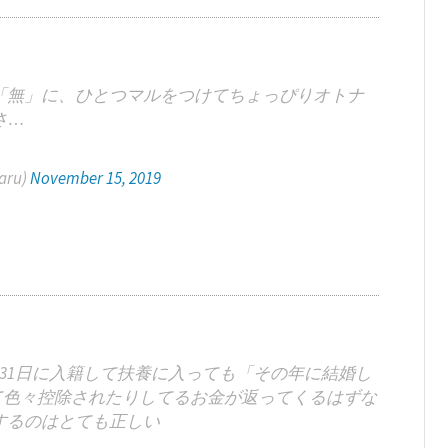
「無」に、ひとつマルをつけてちょっぴりオトナ
さ…
aru)
November 15, 2019
31日に入籍して扶養に入っても「その年に結婚し
て色々控除されたりしてるお金が返ってくるはずな
するのはとても正しい