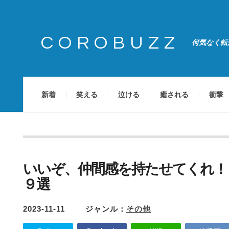
COROBUZZ
何気なく転
新着
笑える
泣ける
癒される
衝撃
いいぞ、仲間感を持たせてくれ！
９選
2023-11-11
ジャンル：
その他