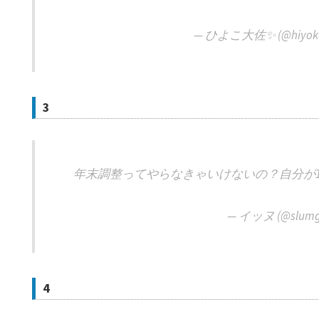
— ひよこ大佐✨ (@hiyoko
3
年末調整ってやらなきゃいけないの？自分が
— イッヌ (@slumg
4