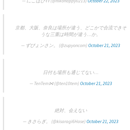
— にこはぴｨｨ (@nikohappy0213)
October 22, 2023
京都、大阪、奈良は場所が違う、どこかで合流できそ
うな三重は時間が違う…か。
— ずぴょンさン。 (@zupyoncom)
October 21, 2023
日付も場所も通じてない…
— TenTem⋈ (@ten10tem)
October 21, 2023
絶対、会えない
— きさらぎ。 (@kisaragi6Hase)
October 21, 2023