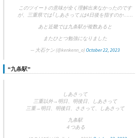
このツイートの意味が全く理解出来なかったのです
が、三重県では｢しあさって｣は4日後を指すのか……
あと近畿では九条駅が複数あると
またひとつ勉強になりました
— 大石ケン (@kenkenn_o)
October 22, 2023
“九条駅”
しあさって
三重以外→明日、明後日、しあさって
三重→明日、明後日、ささって、しあさって
九条駅
４つある