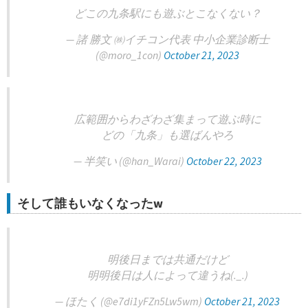
どこの九条駅にも遊ぶとこなくない？
— 諸 勝文 ㈱イチコン代表 中小企業診断士
(@moro_1con)
October 21, 2023
広範囲からわざわざ集まって遊ぶ時に
どの「九条」も選ばんやろ
— 半笑い (@han_Warai)
October 22, 2023
そして誰もいなくなったw
明後日までは共通だけど
明明後日は人によって違うね(._.)
— ほたく (@e7di1yFZn5Lw5wm)
October 21, 2023