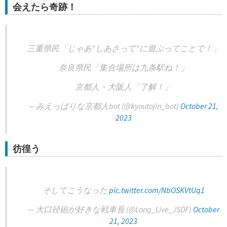
会えたら奇跡！
三重県民「じゃあ"しあさって"に遊ぶってことで！」
奈良県民「集合場所は九条駅ね！」
京都人・大阪人「了解！」
— みえっぱりな京都人bot (@kyoutojin_bot)
October 21,
2023
彷徨う
そしてこうなった
pic.twitter.com/NbOSKVtUq1
— 大口径砲が好きな戦車長 (@Long_Live_JSDF)
October
21, 2023