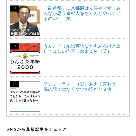
「副首都」に京都府は立候補せず→み
んなが思う京都人をちゃんとやってい
るのいい（笑）
うんこドリルは英語などもあるけど出
してほしい内容→おまえら（笑）
デンジャラス！（笑）あえて言おう、
尻の話ではなくケツの話だと８選
SNSから最新記事をチェック！