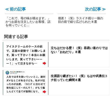
≪ 前の記事
次の記事 ≫
「これで、母の味が残せます。」
僅差！（笑）ラスイチ残り一個の
かつお節を注文したいお客様、話
目の前で繰り広げられた８選
を伺っていくと…
関連する記事
立ちはだかる壁！（笑）容易い道のりでは
ない「おねだり」８選
生涯語り継ぎたい！（笑）もはや武勇伝ト
チ狂っていた瞬間８選