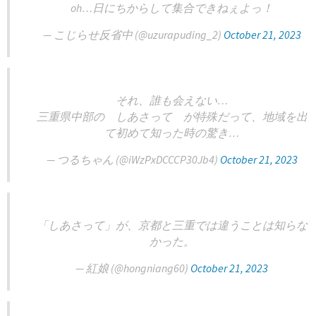
oh…日にちからして集合できねぇよっ！
— こじらせ反省中 (@uzurapuding_2)
October 21, 2023
それ、誰も会えない…
三重県中部の しあさって が特殊だって、地域を出
て初めて知った時の驚き…
— つるちゃん (@iWzPxDCCCP30Jb4)
October 21, 2023
「しあさって」が、京都と三重では違うことは知らな
かった。
— 紅娘 (@hongniang60)
October 21, 2023