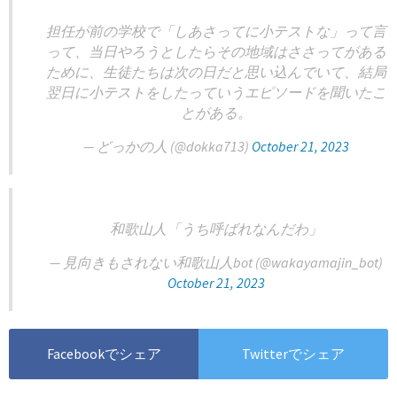
担任が前の学校で「しあさってに小テストな」って言
って、当日やろうとしたらその地域はささってがある
ために、生徒たちは次の日だと思い込んでいて、結局
翌日に小テストをしたっていうエピソードを聞いたこ
とがある。
— どっかの人 (@dokka713)
October 21, 2023
和歌山人「うち呼ばれなんだわ」
— 見向きもされない和歌山人bot (@wakayamajin_bot)
October 21, 2023
Facebookでシェア
Twitterでシェア