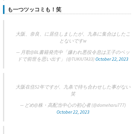
も一つツッコミも！笑
大阪、奈良、に居住しましたが、九条に集合はしたこ
とないですw
— 月歌@BL書籍発売中「嫌われ悪役令息は王子のベッ
ドで前世を思い出す」 (@TUKIUTA33)
October 22, 2023
大阪在住52年ですが、九条で待ち合わせした事がない
笑
— どめ@株・高配当中心の初心者 (@domeharu777)
October 22, 2023