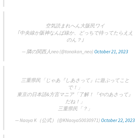
空気読まれへん大阪民ワイ
｢中央線か阪神なんば線か、どっちで待ってたらええ
のん？｣
— 隣の関西人neo (@tonakan_neo)
October 21, 2023
三重県民「じゃあ『しあさって』に遊ぶってこと
で！」
東京の日本語&方言マニア「了解！『やのあさって』
だね！」
三重県民「？」
— Naoya K（公式） (@KNaoya50030971)
October 22, 2023