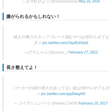
— 五寸釘ひより (@neoyasashisa)
May 16, 2016
嫌がられるかもしれない！
他人の車のスカッフプレート踏むやつは何やらせても
ダメ
pic.twitter.com/Ckp8LbVqQi
— げろしゃぶ (@puasar_)
February 17, 2022
長さ整えてよ！
パーカーの紐の長さがあってない奴は何やらせてもダ
メ
pic.twitter.com/xjqDukg6t5
— コイデシュンペイ (@koide123456)
February 10, 2017