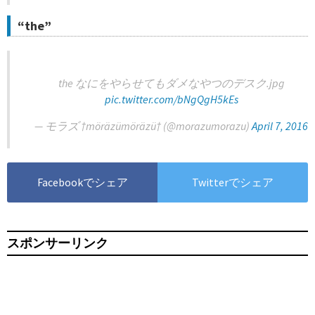
“the”
the なにをやらせてもダメなやつのデスク.jpg
pic.twitter.com/bNgQgH5kEs
— モラズ †möräzümöräzü† (@morazumorazu)
April 7, 2016
Facebookでシェア
Twitterでシェア
スポンサーリンク