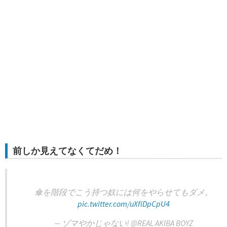
前しか見えてなくてだめ！
傘を階段でこう持つ奴には何をやらせてもダメ。
pic.twitter.com/uXfiDpCpU4
— ゾマやかじゃない! @REAL AKIBA BOYZ