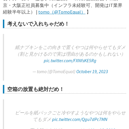
京・大阪正社員募集中（インフラ未経験可、開発はIT業界
経験半年以上） |
tomo（@TomoEqual）
】
考えないで入れちゃだめ！
紙ナプキンをこの向きで置くやつは何やらせてもダメ
（割と見かけるので実は理由があるのかもしれない）
pic.twitter.com/FXNfsKE5Rg
— tomo (@TomoEqual)
October 19, 2023
空箱の放置も絶対だめ！
ビールを紙パックごと冷やすようなやつは何をやらせ
てもダメ
pic.twitter.com/Qgu7dPc7MN