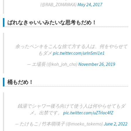
(@RAB_ZOMAYAKA)
May 24, 2017
ばれなきゃいいみたいな思考もだめ！
余ったペンキをこんな捨て方する人は、何をやらせて
もダメ
pic.twitter.com/urInSmi1e1
— エ場長 (@koh_joh_cho)
November 26, 2019
桶もだめ！
銭湯でシャワー後ろ向けて使う人は何やらせてもダ
メ。出禁です。
pic.twitter.com/uZTrloc4fZ
— たけもこ / 竹本萌瑛子 (@moeko_takemo)
June 2, 2022