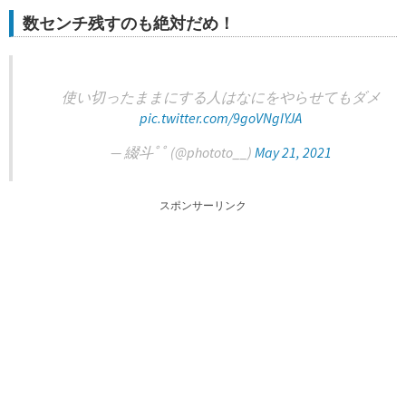
数センチ残すのも絶対だめ！
使い切ったままにする人はなにをやらせてもダメ
pic.twitter.com/9goVNgIYJA
— 綴斗ﾟﾟ (@phototo__)
May 21, 2021
スポンサーリンク