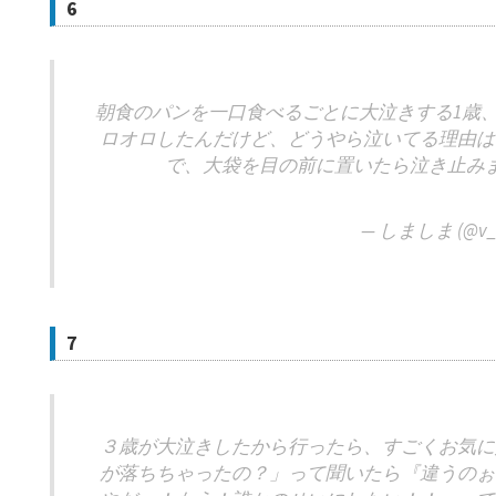
6
朝食のパンを一口食べるごとに大泣きする1歳
ロオロしたんだけど、どうやら泣いてる理由は
で、大袋を目の前に置いたら泣き止み
— しましま (@v_w
7
３歳が大泣きしたから行ったら、すごくお気に
が落ちちゃったの？」って聞いたら『違うのぉ