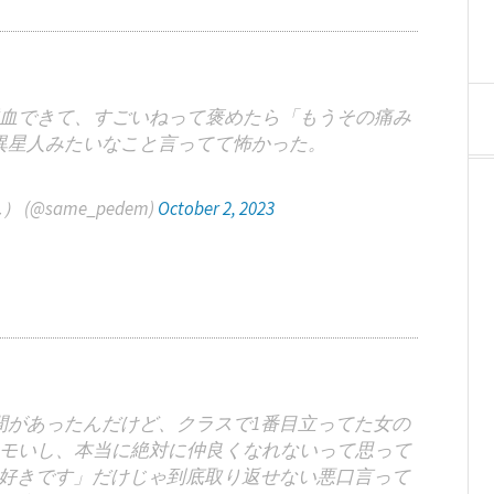
血できて、すごいねって褒めたら「もうその痛み
異星人みたいなこと言ってて怖かった。
@same_pedem)
October 2, 2023
間があったんだけど、クラスで1番目立ってた女の
モいし、本当に絶対に仲良くなれないって思って
好きです」だけじゃ到底取り返せない悪口言って