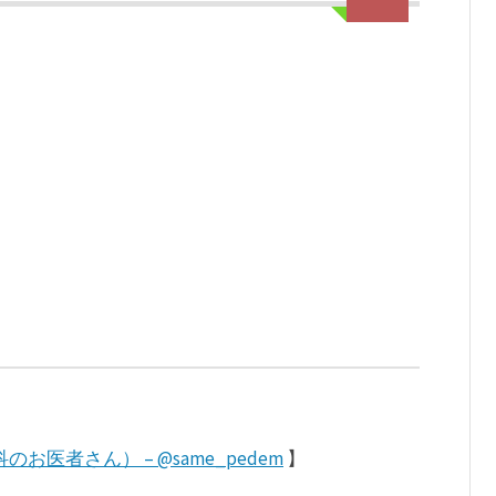
お医者さん） – @same_pedem
】