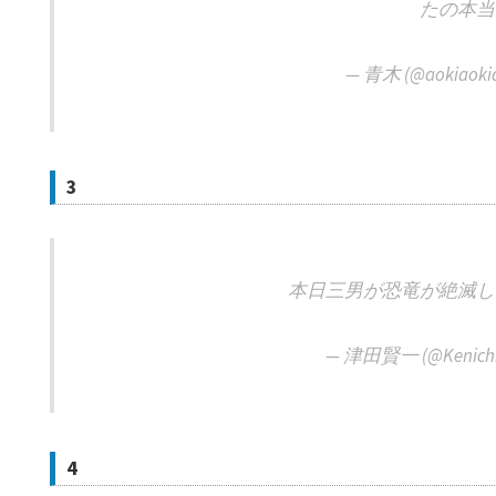
たの本当
— 青木 (@aokiaokia
3
本日三男が恐竜が絶滅し
— 津田賢一 (@Kenichi
4