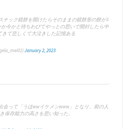
スチック鏡餅を開けたらそのままの鏡餅形の餅がｽ
今か今かと待ちわびてやっとの思いで開封したら中
てきて悲しくて大泣きした記憶ある
la_mei01)
January 2, 2023
出会って「うほwwイケメンwww」となり、前の人
き保存能力の高さを思い知った。