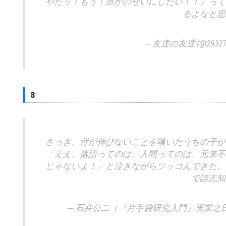
やだッ！もう！誰かのせいにしたい！！』って
るよなと思
— 友達の友達 (@29327
8
さっき、背が伸びないことを嘆いたうちの子が
「ええ、落語ってのは、人間ってのは、元来不
じゃないよ！」と泣きながらツッコんできた。
で談志知
— 石井公二（『片手袋研究入門』実業之日本社よ