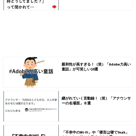
親和性が高すぎる！（笑）「Adobe力高い
童話」が可笑しい10選
継がれていく言動録！（笑）「アナウンサ
ーの名場面」８選
「不幸中のWi-Fi」や「寝言は寝てYeah」