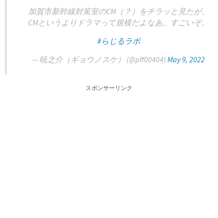
加賀市新幹線対策室のCM（？）をチラッと見たが、
CMというよりドラマって規模だよなあ。すごいぞ。
#らじるラボ
— 暁之介（ギョウノスケ） (@pff00404)
May 9, 2022
スポンサーリンク