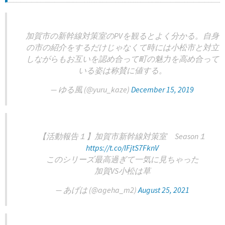
加賀市の新幹線対策室のPVを観るとよく分かる。自身
の市の紹介をするだけじゃなくて時には小松市と対立
しながらもお互いを認め合って町の魅力を高め合って
いる姿は称賛に値する。
— ゆる風 (@yuru_kaze)
December 15, 2019
【活動報告１】加賀市新幹線対策室 Season１
https://t.co/lFjtS7FknV
このシリーズ最高過ぎて一気に見ちゃった
加賀VS小松は草
— あげは (@ageha_m2)
August 25, 2021