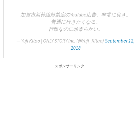
加賀市新幹線対策室のYouTube広告、非常に良き。
普通に行きたくなる。
行政なのに頭柔らかい。
— Yuji Kitao | ONLY STORY Inc. (@Yuji_Kitao)
September 12,
2018
スポンサーリンク