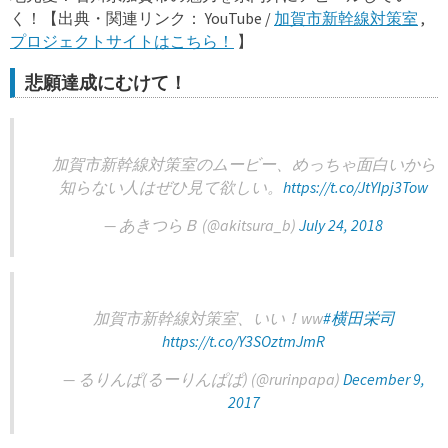
く！【出典・関連リンク： YouTube /
加賀市新幹線対策室
,
プロジェクトサイトはこちら！
】
悲願達成にむけて！
加賀市新幹線対策室のムービー、めっちゃ面白いから
知らない人はぜひ見て欲しい。
https://t.co/JtYIpj3Tow
— あきつらＢ (@akitsura_b)
July 24, 2018
加賀市新幹線対策室、いい！ww
#横田栄司
https://t.co/Y3SOztmJmR
— るりんぱ(るーりんぱぱ) (@rurinpapa)
December 9,
2017