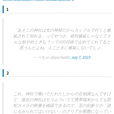
1
「あそこの神社は女の神様だからカップルで行くと嫉
妬されて別れる」ってやつさ、絶対嫉妬じゃなくてそ
んな奴やめときな？ってGOD目線で止めてくれてると
思うんだよね。人ごときに嫉妬しないでしょ。
— ぺちゃ (@pecha85)
July 7, 2023
2
これ、神社で働いてたわたしからの豆知識なんですけ
ど、最近の神社はセコムついてて携帯端末からでも防
犯カメラの映像を確認できるので、丑の刻参りの「誰
にもみられてはいけない」のクリアが困難になってい