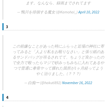
ます。なんなら、録画までされてます
— 鴨川を徘徊する魔女 (@Kamohai_)
April 10, 2022
3
この前嫌なことがあった時にふらっと近場の神社に寄
ってみると「人より私をお殴りなさい」と張り紙のあ
るサンドバッグが吊るされてて、ちょうど良かったの
で全力で殴ったらマジで砂みっちみちに入れてあるや
つで普通に拳骨ヤって腫れた箇所が1ヶ月経ってよう
やく治りました。(？？？)
— 白痴ー (@hakuti892)
November 16, 2022
4