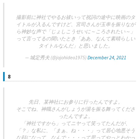
撮影前に神社でやるお祓いって祝詞の途中に映画のタ
イトルが入るんですけど、宮司さんが玉串を振りなが
ら神妙な声で「じょしこうせいに～ころされたい～」
って言ってるの聞いたとき「ああ、なんて素晴らしい
タイトルなんだ」と思いました。
— 城定秀夫 (@jojohideo1975)
December 24, 2021
8
先日、某神社にお参りに行ったんですよ。
そこでね、神職さんがしょうが湯を振る舞ってくださ
ったんですよ。
「神社ですから」ってニヤって笑ってたんだが、
「？」な私に、「まぁ、ね・・・」って居心地悪そう
な顔になって、なんで・・・って思ってやっとわかっ