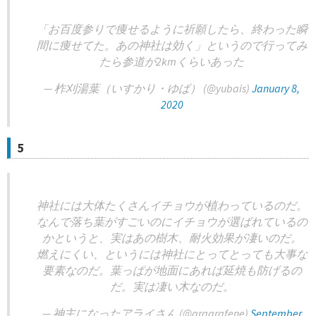
「お百度参りで痩せるように祈願したら、終わった瞬
間に痩せてた。あの神社は効く」というので行ってみ
たら参道が2kmくらいあった
— 柞刈湯葉（いすかり・ゆば） (@yubais)
January 8,
2020
5
神社には大体たくさんイチョウが植わっているのだ。
なんで落ち葉がすごいのにイチョウが選ばれているの
かというと、実はあの樹木、耐火効果が凄いのだ。
燃えにくい、というには神社にとってとっても大事な
要素なのだ。葉っぱが地面にあれば延焼も防げるの
だ。実は凄い木なのだ。
— 神主になったアライさん (@araarafene)
September