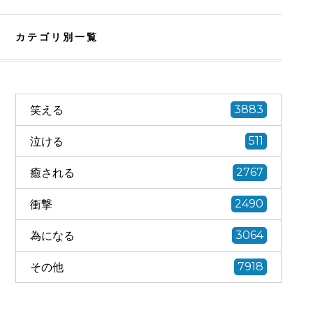
カテゴリ別一覧
笑える
3883
泣ける
511
癒される
2767
衝撃
2490
為になる
3064
その他
7918