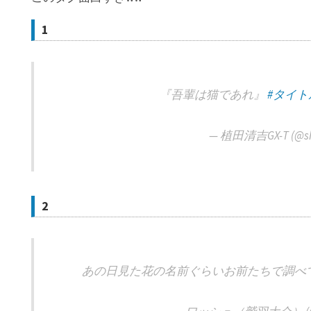
1
『吾輩は猫であれ』
#タイ
— 植田清吉GX-T (@sh
2
あの日見た花の名前ぐらいお前たちで調べ