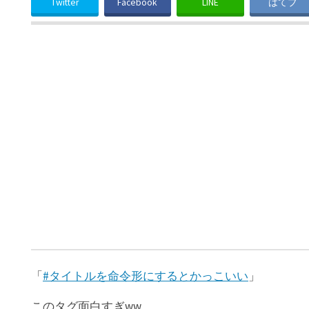
Twitter
Facebook
LINE
はてブ
「
#タイトルを命令形にするとかっこいい
」
このタグ面白すぎww