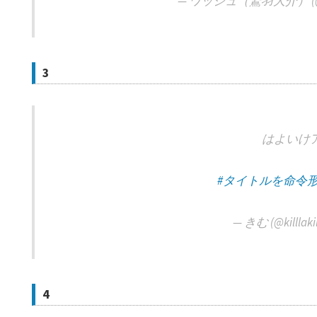
— ワッシュ（鷲羽大介） (@wa
3
はよいけ
#タイトルを命令
— きむ (@killlakil
4