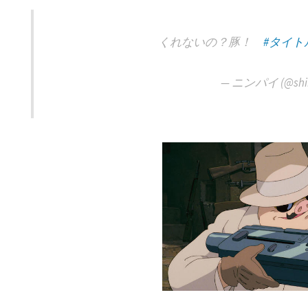
くれないの？豚！
#タイ
— ニンパイ (@shi