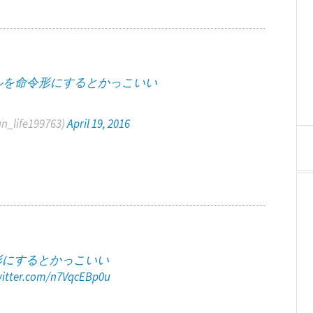
ルを命令形にするとかっこいい
ife199763)
April 19, 2016
形にするとかっこいい
witter.com/n7VqcEBp0u