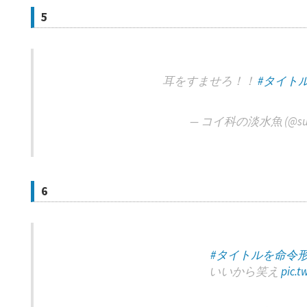
5
耳をすませろ！！
#タイト
— コイ科の淡水魚 (@sun_l
6
#タイトルを命令
いいから笑え
pic.t