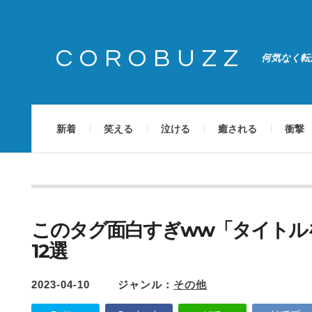
COROBUZZ
何気なく転
新着
笑える
泣ける
癒される
衝撃
このタグ面白すぎww「タイトル
12選
2023-04-10
ジャンル：
その他