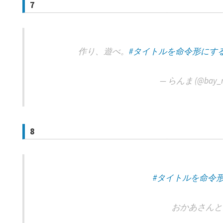
7
作り、遊べ。
#タイトルを命令形にす
— らんま (@bay_
8
#タイトルを命令
おかあさんと