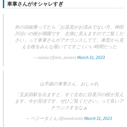
車掌さんがオシャレすぎ
井の頭線乗ってたら「お花見がお済みでない方、神田
川沿いの桜が満開です 左側に見えますのでご覧くだ
さい」って車掌さんがアナウンスしてて、車窓から見
える桜をみんな覗いててすごくいい時間だった
— suisou (@are_oeoeo)
March 31, 2023
山手線の車掌さん、おしゃれ
「五反田駅を出ますと、すぐ左右に目黒川の桜が見え
ます。今が見頃です、ぜひご覧ください」って良いア
ナウンスするなぁ
— ベジータくん (@vvvolcano)
March 31, 2023