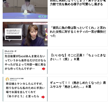
自然と笑顔になってしまう！愛子さまが電
力館で光を集める様子が可愛らし過ぎる
「彼氏に魚の骨は取っといてくれ」と言わ
れた女性に対するミキティの一言が痛快だ
った
【いいかな】そこに正座！「ちょっときな
さい…！（笑）」８選
ギューって！！（抱きしめたくなった）肩
ユサユサ「抱きしめた…」８選