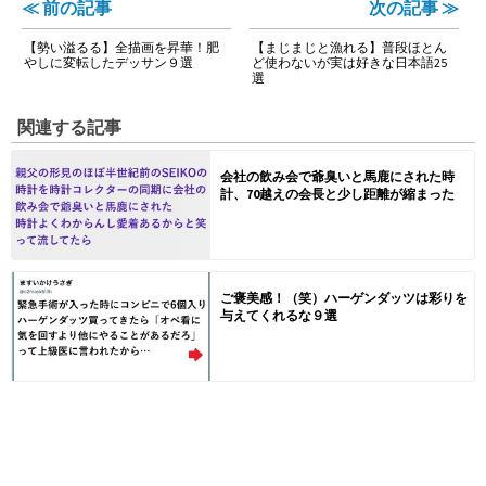
≪ 前の記事
次の記事 ≫
【勢い溢るる】全描画を昇華！肥
【まじまじと漁れる】普段ほとん
やしに変転したデッサン９選
ど使わないが実は好きな日本語25
選
関連する記事
会社の飲み会で爺臭いと馬鹿にされた時
計、70越えの会長と少し距離が縮まった
ご褒美感！（笑）ハーゲンダッツは彩りを
与えてくれるな９選