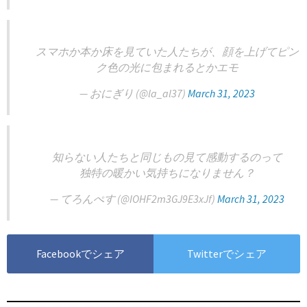
スマホか本か床を見ていた人たちが、顔を上げてピン
ク色の光に包まれるとかエモ
— おにぎり (@la_al37)
March 31, 2023
知らない人たちと同じもの見て感動するのって
独特の暖かい気持ちになりません？
— てろんぺす (@IOHF2m3GJ9E3xJf)
March 31, 2023
Facebookでシェア
Twitterでシェア