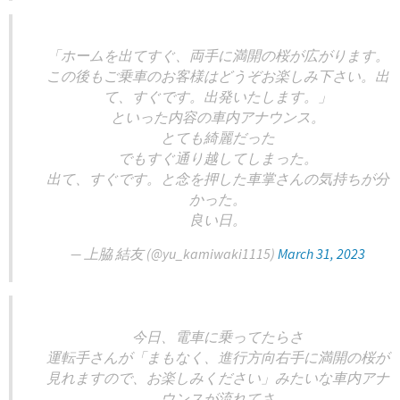
「ホームを出てすぐ、両手に満開の桜が広がります。
この後もご乗車のお客様はどうぞお楽しみ下さい。出
て、すぐです。出発いたします。」
といった内容の車内アナウンス。
とても綺麗だった
でもすぐ通り越してしまった。
出て、すぐです。と念を押した車掌さんの気持ちが分
かった。
良い日。
— 上脇 結友 (@yu_kamiwaki1115)
March 31, 2023
今日、電車に乗ってたらさ
運転手さんが「まもなく、進行方向右手に満開の桜が
見れますので、お楽しみください」みたいな車内アナ
ウンスが流れてさ