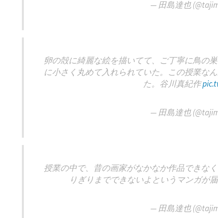
— 田島達也 (@tajim
卵の殻に綺麗な絵を描いてて、ご丁寧に鳥の巣
に小さく丸めて入れられていた。この授業なん
た。谷川真紀作
pic.
— 田島達也 (@tajim
授業の中で、昔の画家がなかなか作品できなく
りぎりまでできないよというマンガが
— 田島達也 (@tajim