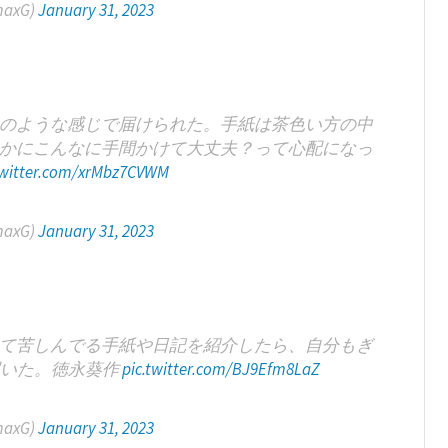
axG)
January 31, 2023
のような感じで届けられた。手紙は茶色い方の中
かにこんなに手間かけて大丈夫？って心配になっ
twitter.com/xrMbz7CVWM
axG)
January 31, 2023
て苦しんでる手紙や日記を紹介したら、自分もぎ
届いた。徳永葵作
pic.twitter.com/BJ9Efm8LaZ
axG)
January 31, 2023