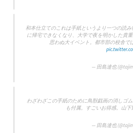
和本仕立てのこれは手紙というより一つの読み物
に帰宅できなくなり、大学で夜を明かした貴重
思わぬ大イベント。都市部の校舎で
pic.twitter.
— 田島達也 (@tajim
わざわざこの手紙のために鳥獣戯画の消しゴム
も付属。すごいお得感。山下
— 田島達也 (@tajim