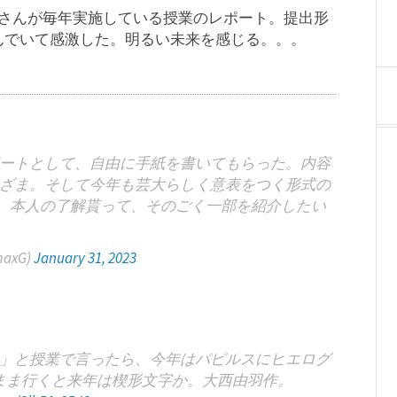
さんが毎年実施している授業のレポート。提出形
んでいて感激した。明るい未来を感じる。。。
ートとして、自由に手紙を書いてもらった。内容
ざま。そして今年も芸大らしく意表をつく形式の
、本人の了解貰って、そのごく一部を紹介したい
axG)
January 31, 2023
」と授業で言ったら、今年はパピルスにヒエログ
まま行くと来年は楔形文字か。大西由羽作。