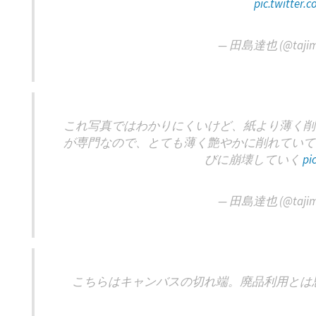
pic.twitter
— 田島達也 (@tajim
これ写真ではわかりにくいけど、紙より薄く削
が専門なので、とても薄く艶やかに削れていて
びに崩壊していく
pi
— 田島達也 (@tajim
こちらはキャンバスの切れ端。廃品利用とは