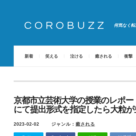
COROBUZZ
何気なく転
新着
笑える
泣ける
癒される
衝撃
京都市立芸術大学の授業のレポー
にて提出形式を指定したら大粒が
2023-02-02
ジャンル：
癒される