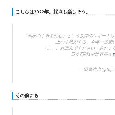
こちらは2022年。採点も楽しそう。
「画家の手紙を読む」という授業のレポートは
上の手紙がくる。今年一番驚
「こ、これ読んでください」みたい
日本画院1中辻真尋作
p
— 田島達也 (@tajim
その前にも