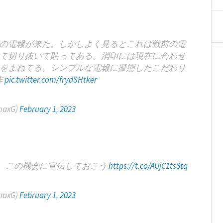
の電報が来た。しかしよく見るとこれは戦前の電
て切り抜いて貼ってある。消印には現在に合わせ
をまねてる。シンプルな電報に擬態したこだわり
作
pic.twitter.com/frydSHtker
axG)
February 1, 2023
、この機会に宣伝しておこう
https://t.co/AUjC1ts8tq
axG)
February 1, 2023