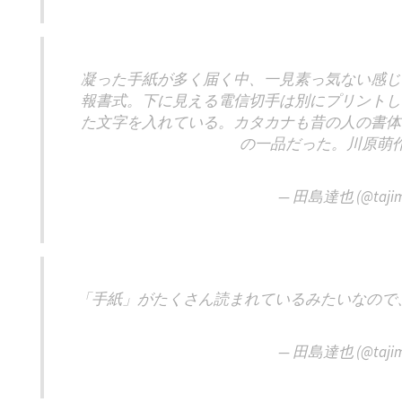
凝った手紙が多く届く中、一見素っ気ない感じ
報書式。下に見える電信切手は別にプリントし
た文字を入れている。カタカナも昔の人の書体
の一品だった。川原萌
— 田島達也 (@tajim
「手紙」がたくさん読まれているみたいなので
— 田島達也 (@tajim