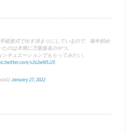
手紙形式で出す決まりにしているので、毎年斜め
いたのは木簡に万葉仮名のやつ。
なシチュエーションでもらってみたい。
ic.twitter.com/v2s2wN5JJ5
axG)
January 27, 2022