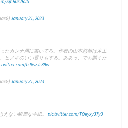
.com/SjhR0z2RJS
axG)
January 31, 2023
ったカンナ屑に書いてる。作者の山本悠葵は木工
、ヒノキのいい香りもする。ああっ、でも開くた
c.twitter.com/bJ6szJc39w
axG)
January 31, 2023
思えない綺麗な手紙。
pic.twitter.com/TOeyxy37y3