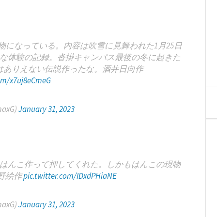
になっている。内容は吹雪に見舞われた1月25日
な体験の記録。沓掛キャンパス最後の冬に起きた
はありえない伝説作ったな。酒井日向作
com/x7uj8eCmeG
axG)
January 31, 2023
はんこ作って押してくれた。しかもはんこの現物
野絵作
pic.twitter.com/IDxdPHiaNE
axG)
January 31, 2023