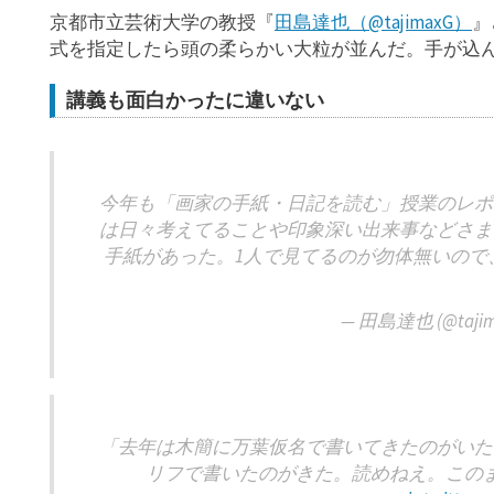
京都市立芸術大学の教授『
田島達也（@tajimaxG）
』
式を指定したら頭の柔らかい大粒が並んだ。手が込
講義も面白かったに違いない
今年も「画家の手紙・日記を読む」授業のレポ
は日々考えてることや印象深い出来事などさま
手紙があった。1人で見てるのが勿体無いので
— 田島達也 (@tajim
「去年は木簡に万葉仮名で書いてきたのがいた
リフで書いたのがきた。読めねえ。この