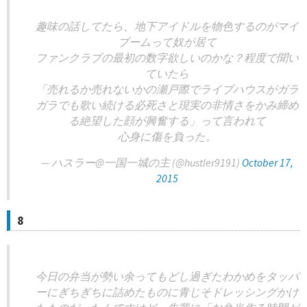
趣味の話してたら、地下アイドルを物色するのがマイ
ブームって奴が居て
ファンクラブの最初の数字欲しいのかな？程度で聞い
ていたら
「売れるか売れないかの瀬戸際でライブハウスがガラ
ガラでも歌い続ける必死さと現実の非情さをかみ締め
る絶望した顔が興奮する」って言われて
心身に傷を負った。
— ハスラー@一国一城の主 (@hustler9191)
October 17,
2015
8
今日の弁当が勢い余ってもどし過ぎたわかめをタッパ
ーにぎちぎちに詰めたものに青じそドレッシングかけ