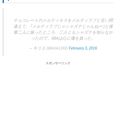
チョコレートのメルティキスをメルティラブと言い間
違えて、｢メルティラブじゃシャズナじゃんねー｣と後
輩二人に振ったところ、二人ともシャズナを知らなか
ったので、BBAは心に傷を負った。
— キリエ (@kirie1202)
February 3, 2016
スポンサーリンク