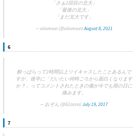
「さぁ2回目の北大」
「最後の北大」
「まだ北大です」
— alovesun (@alovesun)
August 8, 2021
6
酔っぱらって2時間以上ツイキャスしたことあるんで
すが、後半に「だいたい何時ごろから面白くなります
か？」ってコメントされたときの傷が今でも雨の日に
痛みます。
— おぞん (@62ozon)
July 19, 2017
7