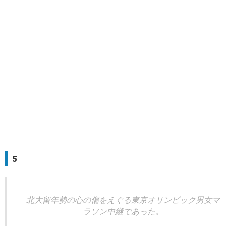
5
北大留年勢の心の傷をえぐる東京オリンピック男女マ
ラソン中継であった。