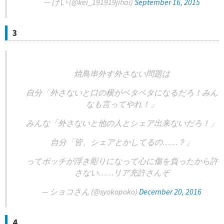
— けい (@kei_191919jihai)
September 16, 2015
3
焼鳥串外す外さない問題は
自分「外さないと口の横がベタベタになるだろ！みん
なも言ってやれ！」
みんな「外さないと他の人とシェア出来ないだろ！」
自分「皆、シェアとかしてるの……？」
ってボッチが浮き彫りになって心に傷を負ったから許
さない……リア充許さんぞ
— ショコさん (@syokopoko)
December 20, 2016
4