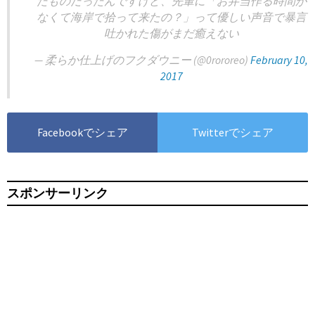
たものだったんですけど、先輩に「お弁当作る時間が
なくて海岸で拾って来たの？」って優しい声音で暴言
吐かれた傷がまだ癒えない
— 柔らか仕上げのフクダウニー (@0rororeo)
February 10,
2017
Facebookでシェア
Twitterでシェア
スポンサーリンク