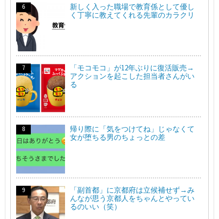
新しく入った職場で教育係として優し
く丁寧に教えてくれる先輩のカラクリ
「モコモコ」が12年ぶりに復活販売→
アクションを起こした担当者さんがい
る
帰り際に「気をつけてね」じゃなくて
女が堕ちる男のちょっとの差
「副首都」に京都府は立候補せず→み
んなが思う京都人をちゃんとやってい
るのいい（笑）