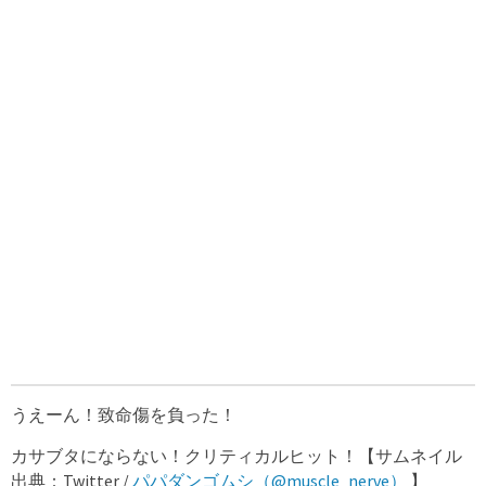
うえーん！致命傷を負った！
カサブタにならない！クリティカルヒット！【サムネイル
出典：Twitter /
パパダンゴムシ（@muscle_nerve）
】