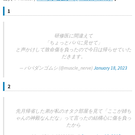
1
研修医に間違えて
「ちょっとパパに見せて」
と声かけして致命傷を負ったので今日は帰らせていた
だきます。
— パパダンゴムシ (@muscle_nerve)
January 18, 2023
2
先月帰省した弟が私のオタク部屋を見て「ここが姉ち
ゃんの神殿なんだな」って言ったの結構心に傷を負っ
たから