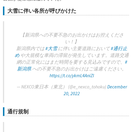
大雪に伴い各所が呼びかけた
【新潟県への不要不急のお出かけはお控えくださ
い！】
新潟県内では
#大雪
に伴い主要道路において
#通行止
め
や大規模な車両の滞留が発生しています。道路交通
網の正常化にはまだ時間を要する見込みですので、
#
新潟県
への不要不急のお出かけはご遠慮ください。
https://t.co/ykmL4AniZl
— NEXCO東日本（東北） (@e_nexco_tohoku)
December
20, 2022
通行規制