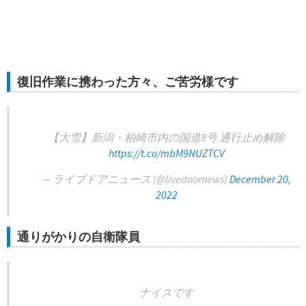
復旧作業に携わった方々、ご苦労様です
【大雪】新潟・柏崎市内の国道8号 通行止め解除
https://t.co/mbM9NUZTCV
— ライブドアニュース (@livedoornews)
December 20,
2022
通りがかりの自衛隊員
ナイスです