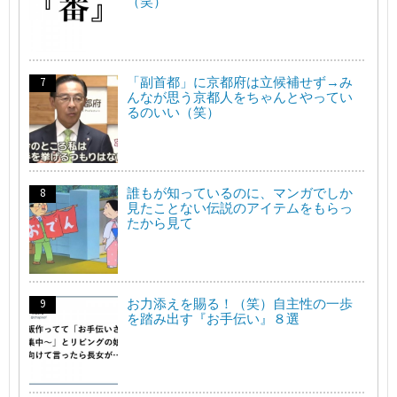
（笑）
「副首都」に京都府は立候補せず→み
んなが思う京都人をちゃんとやってい
るのいい（笑）
誰もが知っているのに、マンガでしか
見たことない伝説のアイテムをもらっ
たから見て
お力添えを賜る！（笑）自主性の一歩
を踏み出す『お手伝い』８選