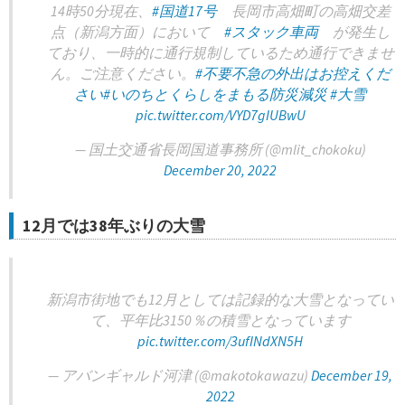
14時50分現在、
#国道17号
長岡市高畑町の高畑交差
点（新潟方面）において
#スタック車両
が発生し
ており、一時的に通行規制しているため通行できませ
ん。ご注意ください。
#不要不急の外出はお控えくだ
さい
#いのちとくらしをまもる防災減災
#大雪
pic.twitter.com/VYD7gIUBwU
— 国土交通省長岡国道事務所 (@mlit_chokoku)
December 20, 2022
12月では38年ぶりの大雪
新潟市街地でも12月としては記録的な大雪となってい
て、平年比3150％の積雪となっています
pic.twitter.com/3ufINdXN5H
— アバンギャルド河津 (@makotokawazu)
December 19,
2022