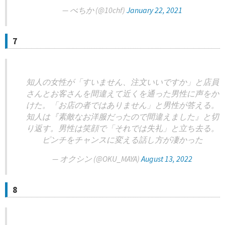
— べちか (@10chf)
January 22, 2021
7
知人の女性が「すいません、注文いいですか」と店員
さんとお客さんを間違えて近くを通った男性に声をか
けた。「お店の者ではありません」と男性が答える。
知人は『素敵なお洋服だったので間違えました』と切
り返す。男性は笑顔で「それでは失礼」と立ち去る。
ピンチをチャンスに変える話し方が凄かった
— オクシン (@OKU_MAYA)
August 13, 2022
8