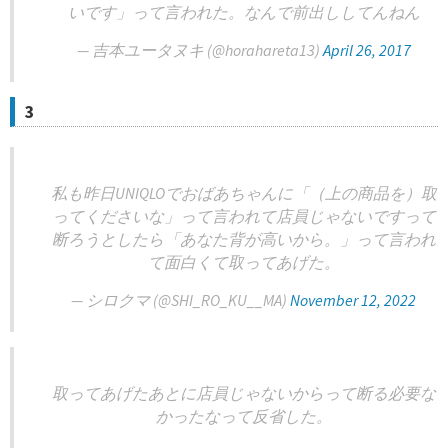
いです」って言われた。なんで前出ししてんねん
— 吉本ユータヌキ (@horahareta13)
April 26, 2017
3
私も昨日UNIQLOでおばあちゃんに「（上の商品を）取
ってくださいな」って言われて店員じゃないですって
断ろうとしたら「あなた背が高いから。」って言われ
て面白くて取ってあげた。
— シロクマ (@SHI_RO_KU__MA)
November 12, 2022
取ってあげたあとに店員じゃないからって断る必要な
かったなって反省した。