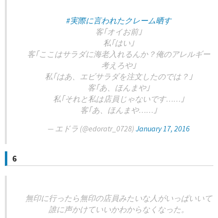
#実際に言われたクレーム晒す
客｢オイお前｣
私｢はい｣
客｢ここはサラダに海老入れるんか？俺のアレルギー
考えろや｣
私｢はあ、エビサラダを注文したのでは？｣
客｢あ、ほんまや｣
私｢それと私は店員じゃないです……｣
客｢あ、ほんまや……｣
— エドラ (@edoratr_0728)
January 17, 2016
6
無印に行ったら無印の店員みたいな人がいっぱいいて
誰に声かけていいかわからなくなった。