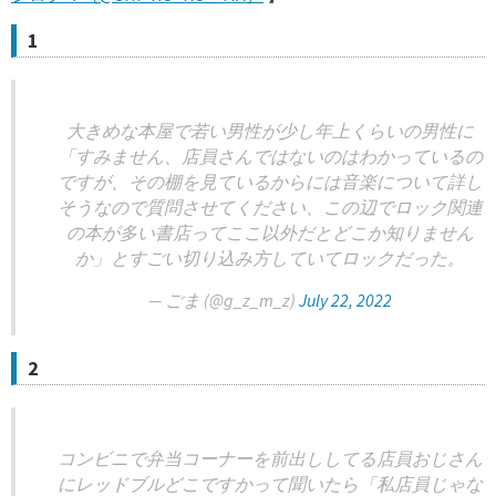
1
大きめな本屋で若い男性が少し年上くらいの男性に
「すみません、店員さんではないのはわかっているの
ですが、その棚を見ているからには音楽について詳し
そうなので質問させてください、この辺でロック関連
の本が多い書店ってここ以外だとどこか知りません
か」とすごい切り込み方していてロックだった。
— ごま (@g_z_m_z)
July 22, 2022
2
コンビニで弁当コーナーを前出ししてる店員おじさん
にレッドブルどこですかって聞いたら「私店員じゃな