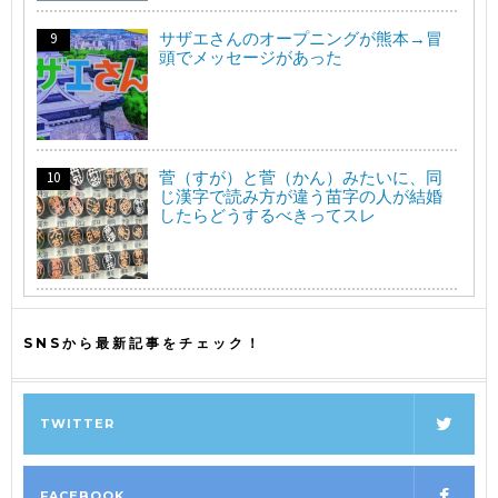
サザエさんのオープニングが熊本→冒
頭でメッセージがあった
菅（すが）と菅（かん）みたいに、同
じ漢字で読み方が違う苗字の人が結婚
したらどうするべきってスレ
SNSから最新記事をチェック！
TWITTER
FACEBOOK