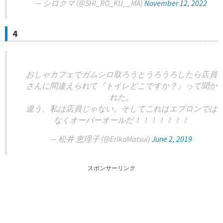
— シロクマ (@SHI_RO_KU__MA)
November 12, 2022
4
おしゃカフェでガムシロ取ろうとうろうろしたら店員
さんに間違えられて『トイレどこですか？』って聞か
れた。
違う、私は店員じゃない。そしてこれはエプロンでは
なくオーバーオールだ！！！！！！！
— 松井 恵理子 (@ErikoMatsui)
June 2, 2019
スポンサーリンク