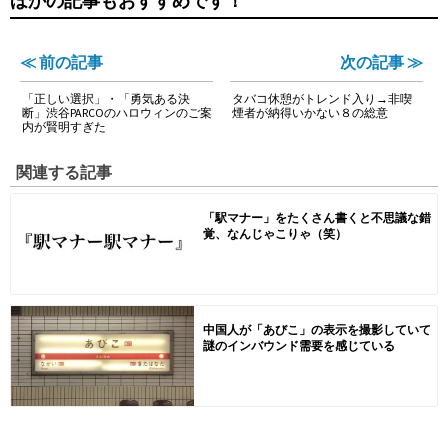
ほかの記事もおすすめです！
≪ 前の記事
次の記事 ≫
「正しい選択」・「勇気ある決
タバコ休憩がトレンド入り→非喫
断」渋谷PARCOのハロウィンのご案
煙者が納得いかない８の総意
内が賢明すぎた
関連する記事
「駅マナー」をたくさん書くと不思議な錯
覚、なんじゃこりゃ（笑）
中国人が「あびこ」の表示を撮影していて
謎のインバウンド需要を感じている