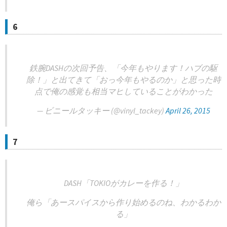
6
鉄腕DASHの次回予告、「今年もやります！ハブの駆
除！」と出てきて「おっ今年もやるのか」と思った時
点で俺の感覚も相当マヒしていることがわかった
— ビニールタッキー (@vinyl_tackey)
April 26, 2015
7
DASH「TOKIOがカレーを作る！」
俺ら「あースパイスから作り始めるのね、わかるわか
る」