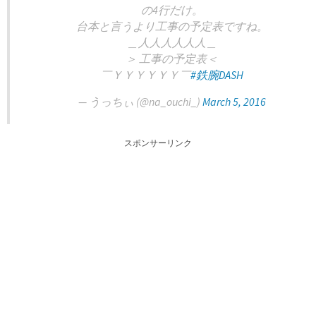
の4行だけ。
台本と言うより工事の予定表ですね。
＿人人人人人人＿
＞ 工事の予定表＜
￣ＹＹＹＹＹＹ￣
#鉄腕DASH
— うっちぃ (@na_ouchi_)
March 5, 2016
スポンサーリンク