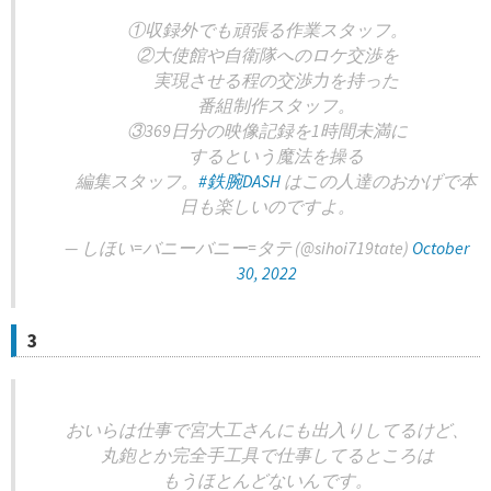
①収録外でも頑張る作業スタッフ。
②大使館や自衛隊へのロケ交渉を
実現させる程の交渉力を持った
番組制作スタッフ。
③369日分の映像記録を1時間未満に
するという魔法を操る
編集スタッフ。
#鉄腕DASH
はこの人達のおかげで本
日も楽しいのですよ。
— しほい=バニーバニー=タテ (@sihoi719tate)
October
30, 2022
3
おいらは仕事で宮大工さんにも出入りしてるけど、
丸鉋とか完全手工具で仕事してるところは
もうほとんどないんです。