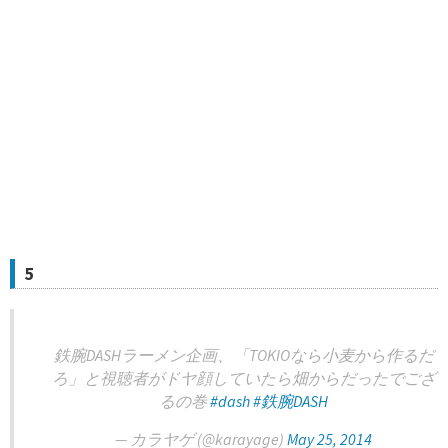
5
鉄腕DASHラーメン企画、「TOKIOなら小麦から作るだ
ろ」と視聴者がドヤ顔していたら畑からだったでござ
るの巻
#dash
#鉄腕DASH
— カラヤゲ (@karayage)
May 25, 2014