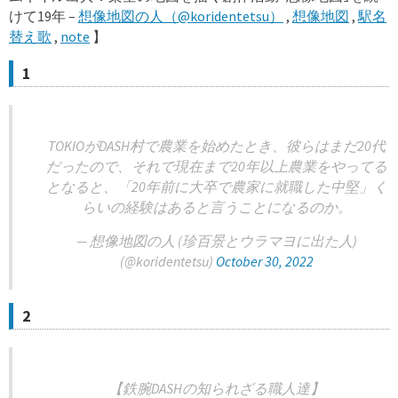
けて19年 –
想像地図の人（@koridentetsu）
,
想像地図
,
駅名
替え歌
,
note
】
1
TOKIOがDASH村で農業を始めたとき、彼らはまだ20代
だったので、それで現在まで20年以上農業をやってる
となると、「20年前に大卒で農家に就職した中堅」く
らいの経験はあると言うことになるのか。
— 想像地図の人 (珍百景とウラマヨに出た人)
(@koridentetsu)
October 30, 2022
2
【鉄腕DASHの知られざる職人達】