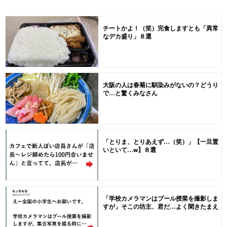
チートかよ！（笑）完食しますとも「異常
なデカ盛り」８選
大阪の人は春菊に馴染みがないの？どうり
で…と驚くみなさん
「とりま、とりあえず…（笑）」【一旦置
いといて…w】８選
「学校カメラマンはプール授業を撮影しま
すが」そこの坊主、君だ…よく聞きたまえ