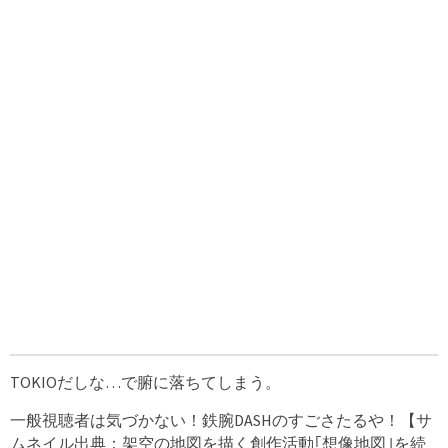
TOKIOだしな…で腑に落ちてしまう。
一般視聴者は気づかない！鉄腕DASHのすごさたるや！【サ
ムネイル出典：架空の地図を描く創作活動｢想像地図｣を続