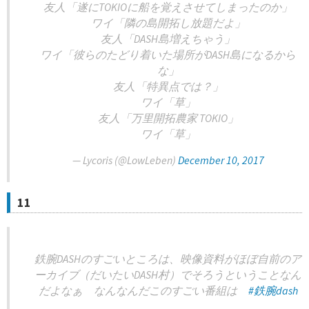
友人「遂にTOKIOに船を覚えさせてしまったのか」
ワイ「隣の島開拓し放題だよ」
友人「DASH島増えちゃう」
ワイ「彼らのたどり着いた場所がDASH島になるから
な」
友人「特異点では？」
ワイ「草」
友人「万里開拓農家 TOKIO」
ワイ「草」
— Lycoris (@LowLeben)
December 10, 2017
11
鉄腕DASHのすごいところは、映像資料がほぼ自前のア
ーカイブ（だいたいDASH村）でそろうということなん
だよなぁ なんなんだこのすごい番組は
#鉄腕dash