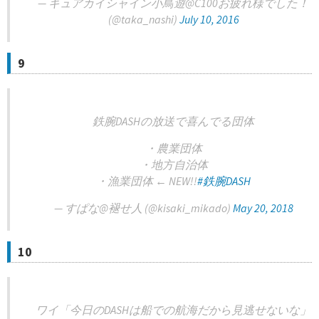
— キュアカイシャイン小鳥遊@C100お疲れ様でした！
(@taka_nashi)
July 10, 2016
9
鉄腕DASHの放送で喜んでる団体
・農業団体
・地方自治体
・漁業団体 ← NEW!!
#鉄腕DASH
— すぱな@褪せ人 (@kisaki_mikado)
May 20, 2018
10
ワイ「今日のDASHは船での航海だから見逃せないな」