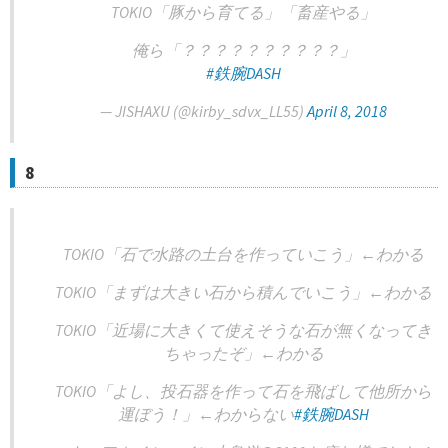
TOKIO「豚から育てる」「畜産やる」
俺ら「？？？？？？？？？？」
#鉄腕DASH
— JISHAXU (@kirby_sdvx_LL55)
April 8, 2018
8
TOKIO「石で水路の土台を作っていこう」←わかる
TOKIO「まずは大きい石から積んでいこう」←わかる
TOKIO「近場に大きくて使えそうな石が無くなってき
ちゃったぞ」←わかる
TOKIO「よし、投石器を作って石を飛ばして他所から
運ぼう！」←わからない
#鉄腕DASH