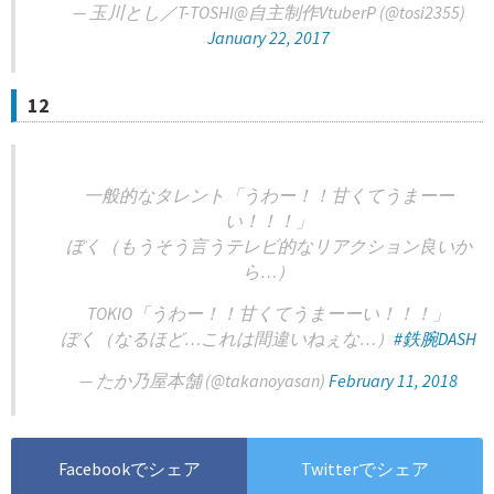
— 玉川とし／T-TOSHI@自主制作VtuberP (@tosi2355)
January 22, 2017
12
一般的なタレント「うわー！！甘くてうまーー
い！！！」
ぼく（もうそう言うテレビ的なリアクション良いか
ら…）
TOKIO「うわー！！甘くてうまーーい！！！」
ぼく（なるほど…これは間違いねぇな…）
#鉄腕DASH
— たか乃屋本舗 (@takanoyasan)
February 11, 2018
Facebookでシェア
Twitterでシェア