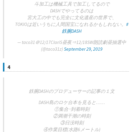
斗加工は機械工具で加工してるので
DASHでやってるのは
宮大工の中でも完全に文化遺産の世界で、
TOKIOは近いうちに人間国宝になれるかもしれない。
#
鉄腕DASH
— taco31＠12/17ClariS昼夜⇒12/18SW朗読劇昼抽選中
(@taco31z)
September 29, 2019
4
鉄腕DASHのプロデューサーの記事の１文
DASH島のロケ台本を見ると……
①集合･到着時刻
②満潮干潮の時刻
③日没時刻
④作業目標(水路6メートル)