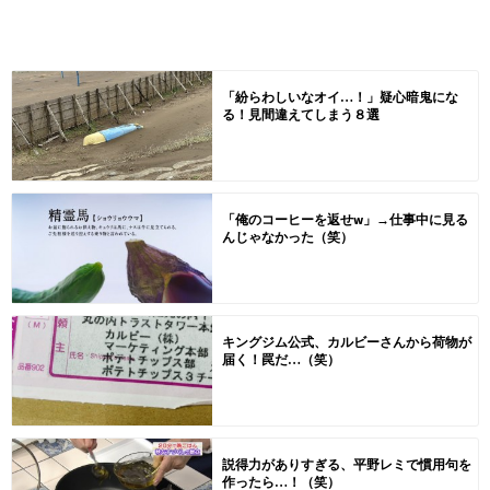
「紛らわしいなオイ…！」疑心暗鬼にな
る！見間違えてしまう８選
「俺のコーヒーを返せw」→仕事中に見る
んじゃなかった（笑）
キングジム公式、カルビーさんから荷物が
届く！罠だ…（笑）
説得力がありすぎる、平野レミで慣用句を
作ったら…！（笑）