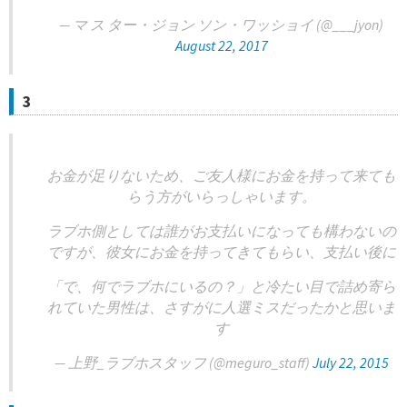
— マ ス ター・ジョン ソン・ワッショイ (@___jyon)
August 22, 2017
3
お金が足りないため、ご友人様にお金を持って来ても
らう方がいらっしゃいます。
ラブホ側としては誰がお支払いになっても構わないの
ですが、彼女にお金を持ってきてもらい、支払い後に
「で、何でラブホにいるの？」と冷たい目で詰め寄ら
れていた男性は、さすがに人選ミスだったかと思いま
す
— 上野_ラブホスタッフ (@meguro_staff)
July 22, 2015