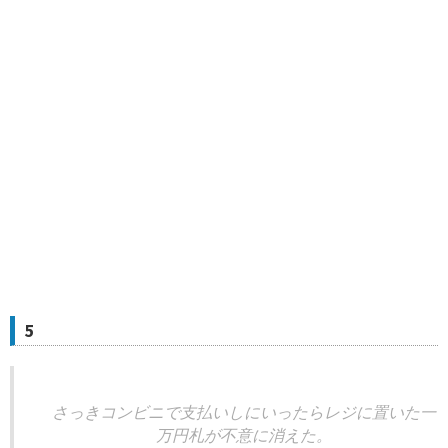
5
さっきコンビニで支払いしにいったらレジに置いた一
万円札が不意に消えた。