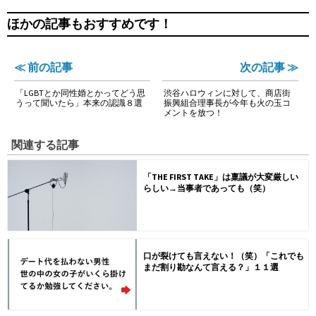
ほかの記事もおすすめです！
≪ 前の記事
次の記事 ≫
「LGBTとか同性婚とかってどう思
渋谷ハロウィンに対して、商店街
うって聞いたら」本来の認識８選
振興組合理事長が今年も火の玉コ
メントを放つ！
関連する記事
「THE FIRST TAKE」は稟議が大変厳しい
らしい→当事者であっても（笑）
口が裂けても言えない！（笑）「これでも
まだ割り勘なんて言える？」１１選