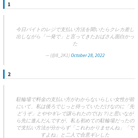
1
今日バイトのレジで支払い方法を聞いたらクレカ差し
出しながら「一発で」と言ってきたおばさん面白かっ
た
— (@8_2K1)
October 28, 2022
2
駐輪場で料金の支払い方がわからないらしい女性が前
にいて、私は後ろでじっと待っていただけなのに「先
どうぞ」とややギレで譲られたので(お？)と思いなが
ら先に進んだんですが、私も初めての駐輪場だったの
で支払い方法が分からず「これわかりませんね」「で
すよね」と二人で合意ギレした