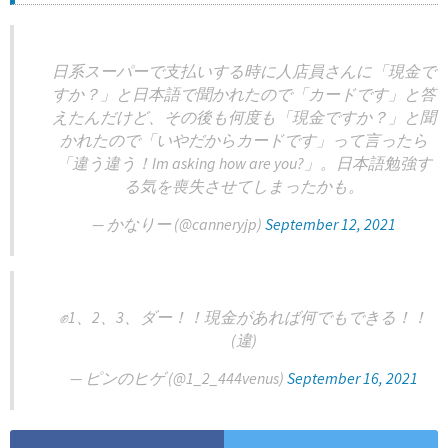
日系スーパーで支払いする時に人店員さんに「現金で
すか？」と日本語で聞かれたので「カードです」と答
えたんだけど、その後も何度も「現金ですか？」と聞
かれたので「いやだからカードです」って言ったら
「違う違う！Im asking how are you?」。日本語勉強す
る気を喪失させてしまったかも。
— かなりー (@canneryjp)
September 12, 2021
✊1、2、3、ダー！！現金があれば何でもできる！！
(違)
— ピンのヒゲ (@1_2_444venus)
September 16, 2021