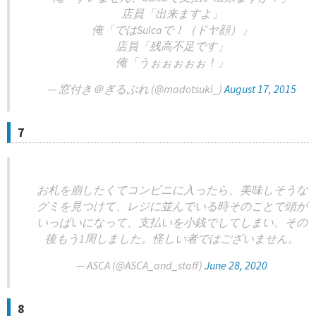
店員「出来ますよ」
俺「ではSuicaで！（ドヤ顔）」
店員「残高不足です」
俺「うぉぉぉぉぉ！」
— 窓付き＠ぎるぷれ (@madotsuki_)
August 17, 2015
7
お札を崩したくてコンビニに入ったら、美味しそうな
グミを見つけて、レジに並んでいる時そのことで頭が
いっぱいになって、支払いを小銭でしてしまい、その
後もう1周しました。怪しい者ではございません。
— ASCA (@ASCA_and_staff)
June 28, 2020
8