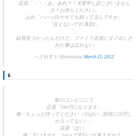
店員「・・・あ、あれ？！大変申し訳ございません
少々お待ちください」
おれ「ハハッ白ヤギでも飼ってるんですか」
「笑えないです(真顔)」
「」
結局見つかったんだけど、ファミマ店員にダメ出しさ
れた事は忘れない
— どれすと (@doresuto)
March 21, 2012
6
駅のコンビニにて
店員「340円になります」
俺「ちょっと待ってください（やばい…財布に25円し
か入ってない）」
店員「はい」
俺「すいません、Suicaで支払い出来ますか？」