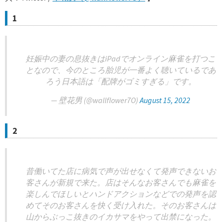
1
妊娠中の妻の息抜きはiPadでオンライン麻雀を打つこ
となので、今のところ胎児が一番よく聴いているであ
ろう日本語は「配牌がゴミすぎる」です。
— 壁花男 (@wallflower7O)
August 15, 2022
2
昔働いてた店に病気で声が出せなくて発声できないお
客さんが新規で来た。店はそんなお客さんでも麻雀を
楽しんでほしいとハンドアクションなどでの発声を認
めてそのお客さんを快く受け入れた。そのお客さんは
山からぶっこ抜きのイカサマをやって出禁になった。