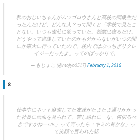
私のおじいちゃんがムツゴロウさんと高校の同級生だ
ったんだけど、どんな人？って聞くと「学校で見たこ
とない。いつも雀荘に篭っていた。授業は寝るだけ。
どうやって進級していたのかも分からないがいつの間
にか東大に行っていたので、校内ではぶっちぎりクレ
イジーだったよ」ってのばっかりで。
— もじょこ (@mojyo0517)
February 1, 2016
8
仕事中にネット麻雀してた友達がたまたま通りかかっ
た社長に画面を見られて、苦し紛れに「な、何切るべ
きですかねーﾊﾊﾊ」って言ったら「キミの首かな」っ
て笑顔で言われた話