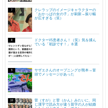
クレラップのイメージキャラクターの
「おかっぱの女の子」が刷新→振り幅
が広すぎる（笑）
ドクターVS患者さん！（笑）気を揉ん
でいる「初診です！」８選
サザエさんのオープニングが熊本→冒
頭でメッセージがあった
菅（すが）と菅（かん）みたいに、同
じ漢字で読み方が違う苗字の人が結婚