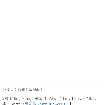
ひりつく麻雀！珍局面！
絶対に負けられない戦い！ざわ…ざわ…【サムネイル出
典：Twitter /
壁花男（@wallflower7O）
】