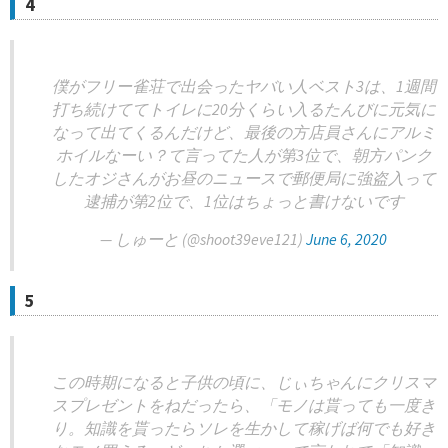
4
僕がフリー雀荘で出会ったヤバい人ベスト3は、1週間
打ち続けててトイレに20分くらい入るたんびに元気に
なって出てくるんだけど、最後の方店員さんにアルミ
ホイルなーい？て言ってた人が第3位で、朝方パンク
したオジさんがお昼のニュースで郵便局に強盗入って
逮捕が第2位で、1位はちょっと書けないです
— しゅーと (@shoot39eve121)
June 6, 2020
5
この時期になると子供の頃に、じぃちゃんにクリスマ
スプレゼントをねだったら、「モノは貰っても一度き
り。知識を貰ったらソレを生かして稼げば何でも好き