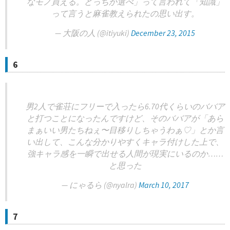
なモノ買える。どっちか選べ」って言われて「知識」
って言うと麻雀教えられたの思い出す。
— 大阪の人 (@itiyuki)
December 23, 2015
6
男2人で雀荘にフリーで入ったら6.70代くらいのババア
と打つことになったんですけど、そのババアが「あら
まぁいい男たちねぇ〜目移りしちゃうわぁ♡」とか言
い出して、こんな分かりやすくキャラ付けした上で、
強キャラ感を一瞬で出せる人間が現実にいるのか……
と思った
— にゃるら (@nyalra)
March 10, 2017
7