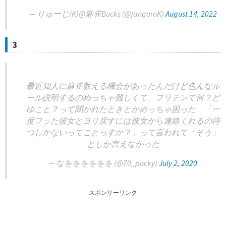
— りゅーじ(K)@麻雀Bucks (@jangoroK)
August 14, 2022
3
最近知人に麻雀教える機会があったんだけど色んなル
ール説明するのめっちゃ難しくて、フリテンて何？ど
ゆこと？って聞かれたときとかめっちゃ困った 「一
度フッた彼女とヨリ戻すには彼女から連絡くれるの待
つしかないってことっすか？」って言われて「そう」
としか言えなかった
— なをををををを (@70_pocky)
July 2, 2020
スポンサーリンク