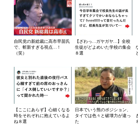
自民党の新総裁に高市早苗氏
【ざわっ…ガヤガヤ…】全校
で、斬新すぎる視点…！
生徒がどよめいた学校の集会
（笑）
８選
【ここにあらず】心細くなる
日本でいう熊のポジション、
時をそれぞれに抱えているよ
タイでは色々と破壊力が違っ
ね８選
た