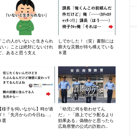
「この人がいないと生きられ
しでかした！（笑）書類には
ない」ことは絶対にないけれ
膨大な災難が待ち構えている
ど、あると思う支え
８選
【様子を伺いながら】時が過
「幼児に何を歌わせてん
ぎ！「先月からの今日ね…」
だ」・「路上でビラ配るより
８選
効果ある」偽物かと思ったら
広島県警の公式の詐欺の...