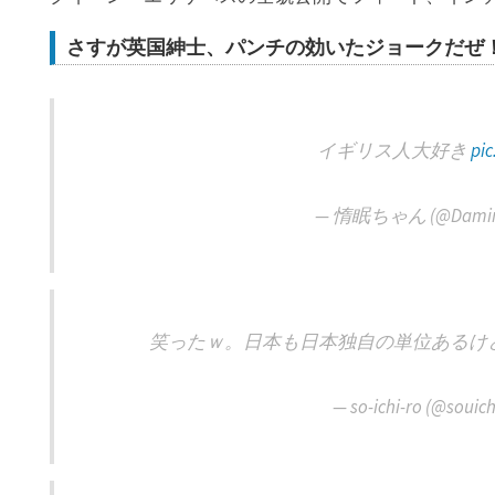
さすが英国紳士、パンチの効いたジョークだぜ
イギリス人大好き
pi
— 惰眠ちゃん (@Damin
笑ったｗ。日本も日本独自の単位あるけ
— so-ichi-ro (@souic