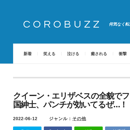
COROBUZZ
何気なく転
新着
笑える
泣ける
癒される
衝撃
クイーン・エリザベスの全貌でフ
国紳士、パンチが効いてるぜ…！
2022-06-12
ジャンル：
その他