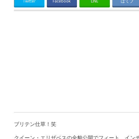
Twitter
Facebook
LINE
はてブ
ブリテン仕草！笑
クイーン・エリザベスの全貌公開でフィート、イン