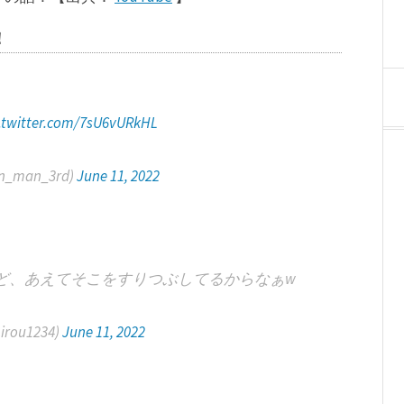
！
c.twitter.com/7sU6vURkHL
_man_3rd)
June 11, 2022
ど、あえてそこをすりつぶしてるからなぁw
hirou1234)
June 11, 2022