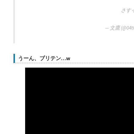
さす
— 文鷹 (@04t
うーん、ブリテン…w