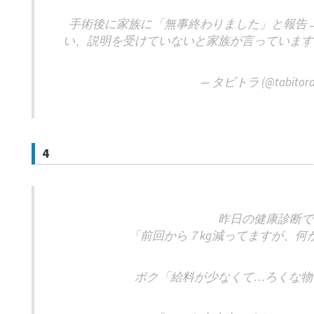
手術後に家族に「無事終わりました」と報告
い、説明を受けていないと家族が言っています
— タビトラ (@tabitora
4
昨日の健康診断で
「前回から７kg減ってますが、何
ボク「給料が少なくて…ろくな物