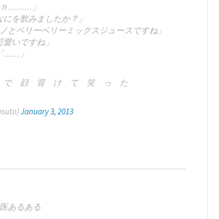
ｈ………」
なにを飲みましたか？」
ノとベリーベリーミックスジュースですね」
可愛いですね」
「……」
で 顔 背 け て 笑 っ た
suto)
January 3, 2013
医あるある