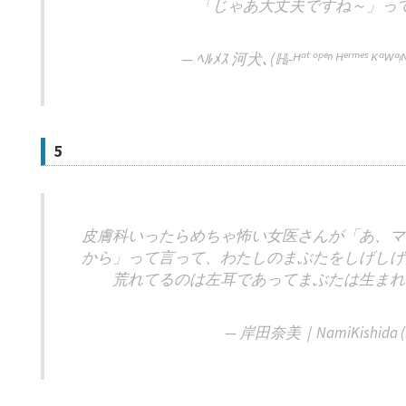
「じゃあ大丈夫ですね～」っ
— ﾍﾙﾒｽ 河犬､(ℍᵢ-ᴴᵃᵗ ᵒᵖᵉⁿ ᴴᵉʳᵐᵉˢ ᴷᵃᵂ
5
皮膚科いったらめちゃ怖い女医さんが「あ、マ
から」って言って、わたしのまぶたをしげしげ
荒れてるのは左耳であってまぶたは生まれ
— 岸田奈美｜NamiKishida (@