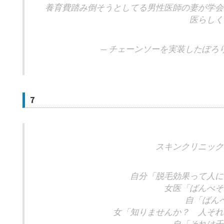
養育費踏み倒そうとしてる男性医師の妻が学会
医らしく
— チェーンソーを実装したぽろり (@a
7
スキンクリニック
自分「脱毛効果って人に
女医「ばんべそ
自「ばん
女「知りませんか？ 人それ