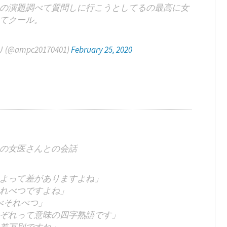
の演題調べて質問しに行こうとしてるの最高に女
てクール。
mpc20170401)
February 25, 2020
の女医さんとの会話
よって差がありますよね」
れべつですよね」
べそれべつ」
ぞれって意味の四字熟語です」