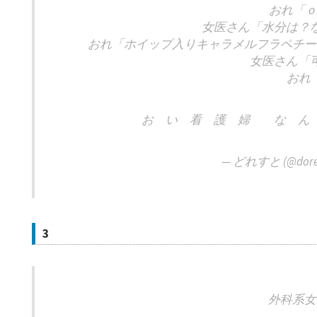
おれ「ｏ
女医さん「水分は？
おれ「ホイップ入りキャラメルフラペチー
女医さん「
おれ
お い 看 護 婦 な ん 
— どれすと (@dore
3
外科系女