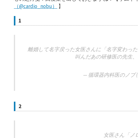
（@cardio_nobu）
】
1
離婚して名字戻った女医さんに「名字変わった
叫んだあの研修医の先生、
— 循環器内科医のノブ (@ca
2
女医さん「ノ