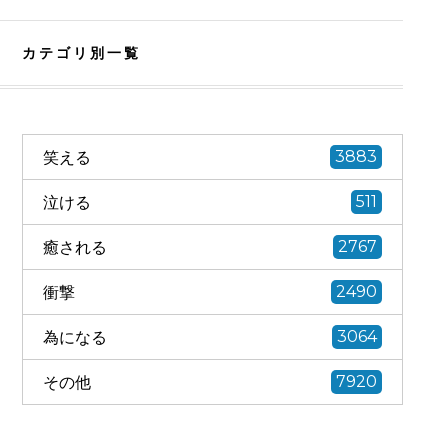
カテゴリ別一覧
笑える
3883
泣ける
511
癒される
2767
衝撃
2490
為になる
3064
その他
7920