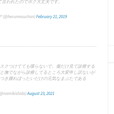
て言われたのでボク大丈夫です。
ᵃᵎᴺᵘ (@herumesuchan)
February 21, 2019
スクつけてても喋らないで。傷だけ見て診療する
と撫でながら診療してるところ大変申し訳ないが
つき腫れぼったいだけの元気なまぶたである
namikishida)
August 23, 2021