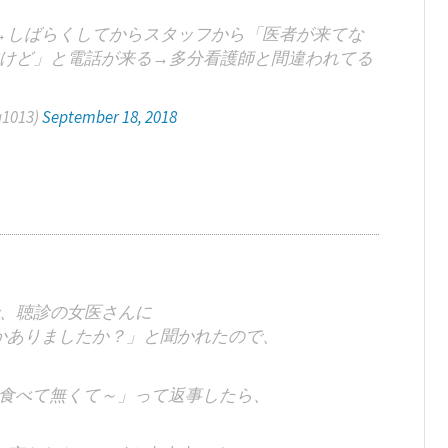
→しばらくしてからスタッフから「医者が来てな
けど」と電話が来る→多分看護師と間違われてる
1013)
September 18, 2018
、聴診の女医さんに
かありましたか？」と聞かれたので、
食べて無くて～」って返事したら、