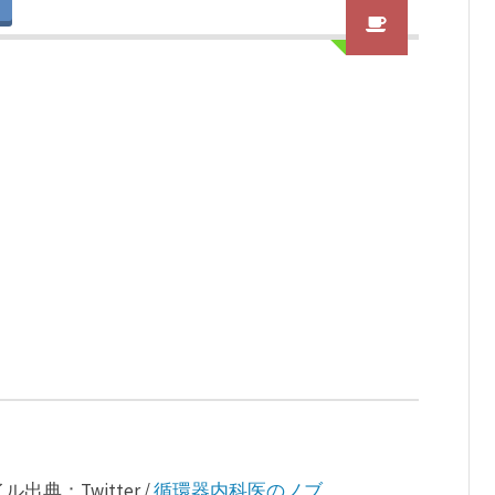
：Twitter /
循環器内科医のノブ