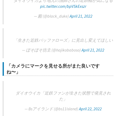
ダイオウイカより地元の漁師さんの近鉄帽が気になる
pic.twitter.com/bpVSkExszr
— 殿 (@black_duke)
April 21, 2022
「生きた近鉄バッファローズ」に見出し変えてほしい
— ぼそぼそ坊主 (@hajikobaboso)
April 21, 2022
「カメラにマークを見せる所がまた良いです
ね〜」
ダイオウイカ「近鉄ファンが生きた状態で発見され
た」
— Bsアイランド (@bs11island)
April 22, 2022