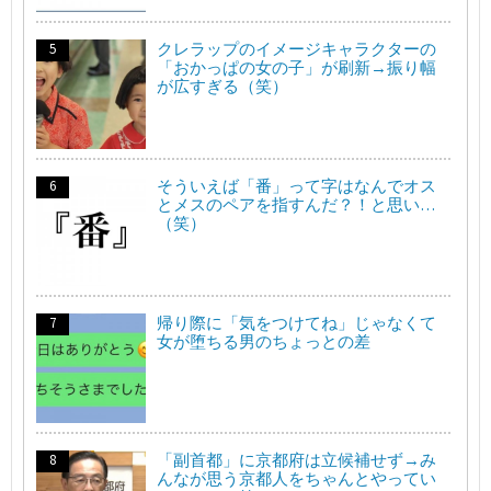
クレラップのイメージキャラクターの
「おかっぱの女の子」が刷新→振り幅
が広すぎる（笑）
そういえば「番」って字はなんでオス
とメスのペアを指すんだ？！と思い…
（笑）
帰り際に「気をつけてね」じゃなくて
女が堕ちる男のちょっとの差
「副首都」に京都府は立候補せず→み
んなが思う京都人をちゃんとやってい