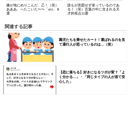
膝が地にめりこんだ、乙！（笑）
誰もが意図せず使っているのであ
あああ、へたこいた〜〜「orz」８
る！（笑）言葉の中に含まれる天
選
才的視点11選
関連する記事
園児たちを乗せたカート！運ばれるのを見
て通行人が思っているのは…（笑）
【恋に落ちる】好きになるツボが変？「よ
く分かる…」・「同じタイプの人が居て安
心した」