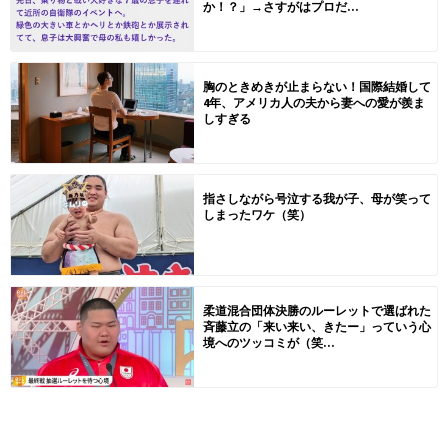
か！？」→さすがはプロだ...
胸のときめきが止まらない！国際結婚して
4年、アメリカ人の夫から妻への愛が羨ま
しすぎる
指さしながら号泣する我が子、母が笑って
しまったワケ（笑）
柔道混合団体決勝のルーレットで選ばれた
斉藤立の「来い来い、きたー」っていう心
境へのツッコミが（笑...