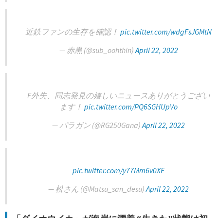
近鉄ファンの生存を確認！
pic.twitter.com/wdgFsJGMtN
— 赤黒 (@sub_oohthin)
April 22, 2022
F外失、同志発見の嬉しいニュースありがとうござい
ます！
pic.twitter.com/PQ6SGHUpVo
— パラガン (@RG250Gana)
April 22, 2022
pic.twitter.com/y77Mm6v0XE
— 松さん (@Matsu_san_desu)
April 22, 2022