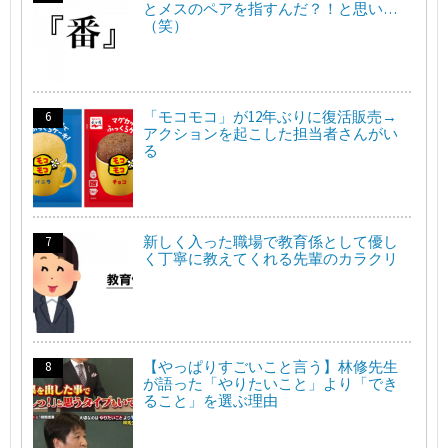
とメスのペアを指すんだ？！と思い…
（笑）
「モコモコ」が12年ぶりに復活販売→
アクションを起こした担当者さんがい
る
新しく入った職場で教育係として優し
く丁寧に教えてくれる先輩のカラクリ
【やっぱりすごいこと言う】林修先生
が語った「やりたいこと」より「でき
ること」を選ぶ理由