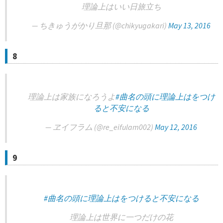
理論上はいい日旅立ち
— ちきゅうがかり旦那 (@chikyugakari)
May 13, 2016
8
理論上は家族になろうよ
#曲名の頭に理論上はをつけ
ると不安になる
— ヱイフラム (@re_eifulam002)
May 12, 2016
9
#曲名の頭に理論上はをつけると不安になる
理論上は世界に一つだけの花