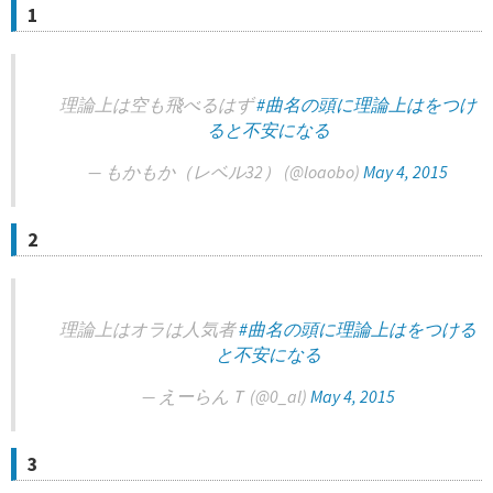
1
理論上は空も飛べるはず
#曲名の頭に理論上はをつけ
ると不安になる
— もかもか（レベル32） (@loaobo)
May 4, 2015
2
理論上はオラは人気者
#曲名の頭に理論上はをつける
と不安になる
— えーらんＴ (@0_al)
May 4, 2015
3