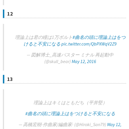
12
理論上は君の瞳は1万ボルト
#曲名の頭に理論上はをつ
けると不安になる
pic.twitter.com/QbPXWqV2Z9
— 図解博士_高速バスター ミナル 再起動中
(@skull_bear)
May 12, 2016
13
理論上はキミはともだち（平井堅）
#曲名の頭に理論上はをつけると不安になる
— 高橋宏樹-作曲家/編曲家- (@Hiroki_San79)
May 12,