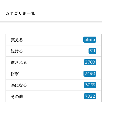
カテゴリ別一覧
笑える
3883
泣ける
511
癒される
2768
衝撃
2490
為になる
3065
その他
7922