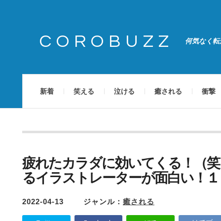
COROBUZZ
何気なく転
新着
笑える
泣ける
癒される
衝撃
疲れたカラダに効いてくる！（笑
るイラストレーターが面白い！１
2022-04-13
ジャンル：
癒される