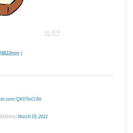
@8810mm
）
tter.com/QK07IoCLRa
8810mm)
March 19, 2022