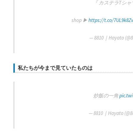
『 カステラTシャ
shop ▶︎
https://t.co/7UL9k8
— 8810｜Hayato (@
私たちが今まで見ていたものは
炒飯の一角
pic.tw
— 8810｜Hayato (@