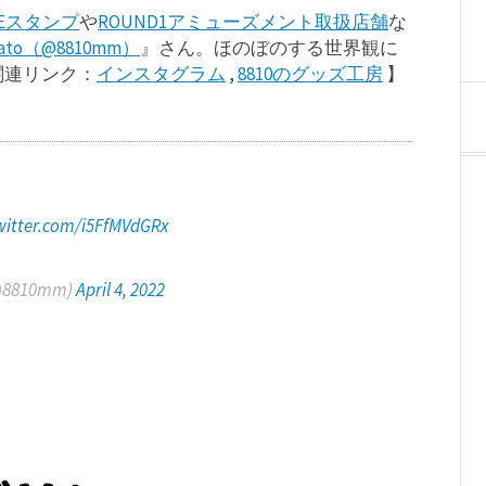
NEスタンプ
や
ROUND1アミューズメント取扱店舗
な
yato（@8810mm）
』さん。ほのぼのする世界観に
関連リンク：
インスタグラム
,
8810のグッズ工房
】
twitter.com/i5FfMVdGRx
@8810mm)
April 4, 2022