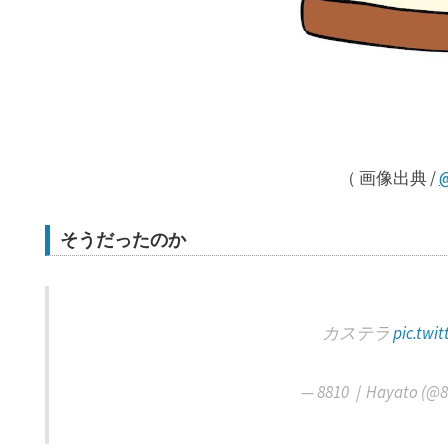
（ 画像出典 /
そうだったのか
カステラ
pic.twi
— 8810｜Hayato (@