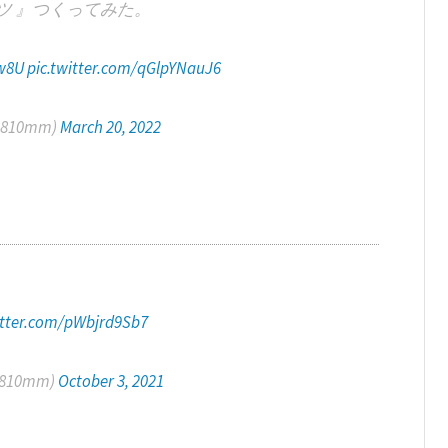
ツ 』つくってみた。
Zw8U
pic.twitter.com/qGlpYNauJ6
8810mm)
March 20, 2022
itter.com/pWbjrd9Sb7
8810mm)
October 3, 2021