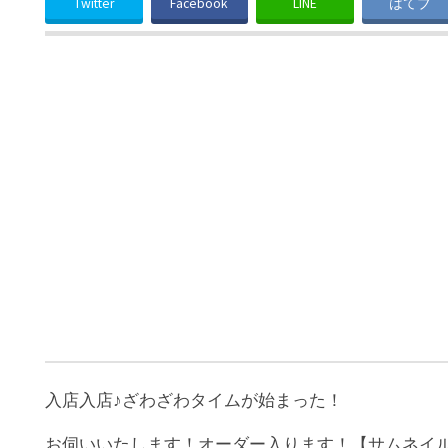
Twitter
Facebook
LINE
はてブ
入店入店♪ざわざわタイムが始まった！
お伺いいたします！オーダー入ります！【サムネイル出典：