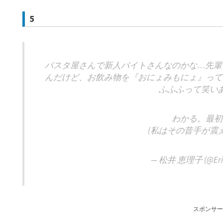
5
パスタ屋さんで新人バイトさんなのかな…先輩
んだけど、お飲み物を『おにょみもにょ』って
ふふふって笑いあ
わかる。最初
(私はその昔手が震
— 松井 恵理子 (@Erik
スポンサー