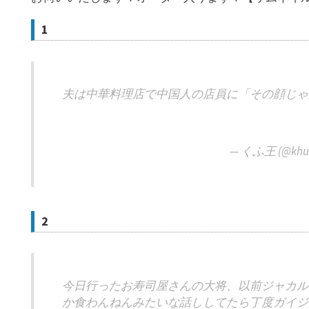
1
夫は中華料理店で中国人の店員に「その顔じゃ
— くふ王 (@khuf
2
今日行ったお寿司屋さんの大将、以前ジャカル
か食わんねんみたいな話ししてたら丁度ガイジ