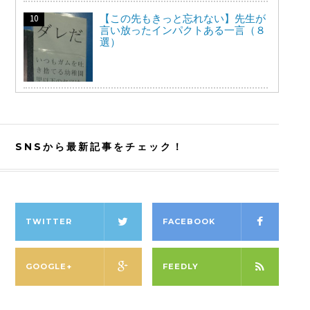
【この先もきっと忘れない】先生が
言い放ったインパクトある一言（８
選）
SNSから最新記事をチェック！
TWITTER
FACEBOOK
GOOGLE+
FEEDLY