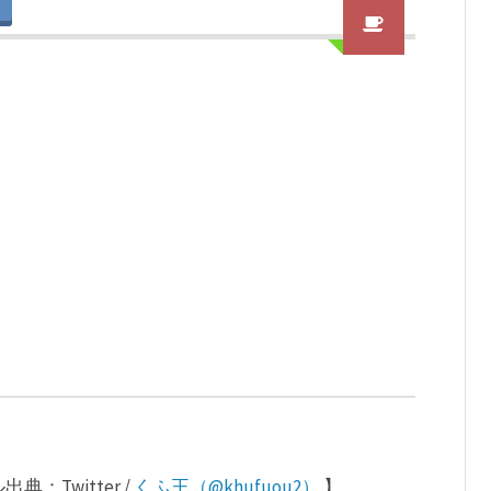
Twitter /
くふ王（@khufuou2）
】