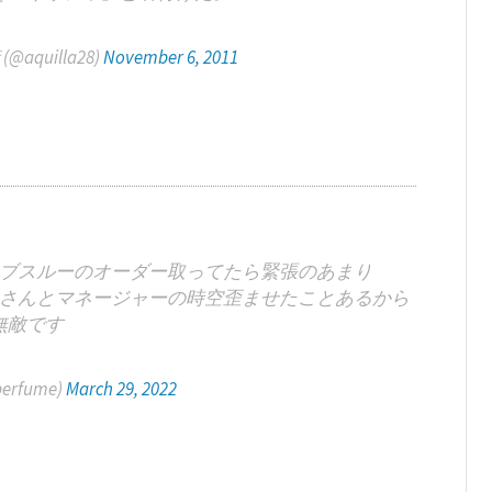
quilla28)
November 6, 2011
ブスルーのオーダー取ってたら緊張のあまり
さんとマネージャーの時空歪ませたことあるから
無敵です
rfume)
March 29, 2022