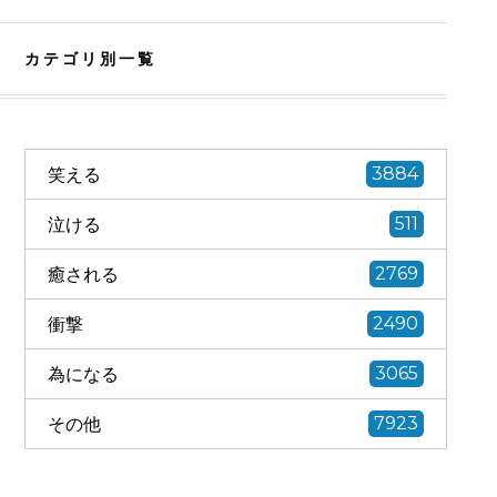
カテゴリ別一覧
笑える
3884
泣ける
511
癒される
2769
衝撃
2490
為になる
3065
その他
7923