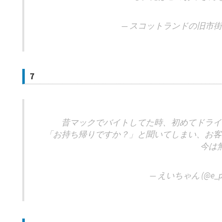
— スコットランドの旧市街 (@a
7
昔マックでバイトしてた時、初めてドライ
「お持ち帰りですか？」と聞いてしまい、お客
今は
— えいちゃん (@e_pe