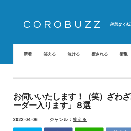
COROBUZZ
何気なく転
新着
笑える
泣ける
癒される
衝撃
お伺いいたします！（笑）ざわざ
ーダー入ります」８選
2022-04-06
ジャンル：
笑える