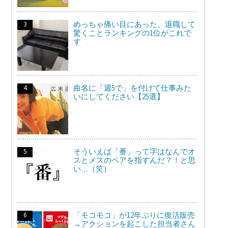
めっちゃ痛い目にあった、退職して
驚くことランキングの1位がこれで
す
曲名に「週5で」を付けて仕事みた
いにしてください【25選】
そういえば「番」って字はなんでオ
スとメスのペアを指すんだ？！と思
い…（笑）
「モコモコ」が12年ぶりに復活販売
→アクションを起こした担当者さん