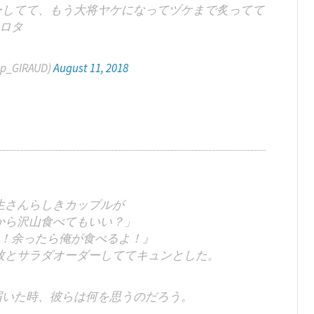
ダーしてて、もう大将ヤケになってヅケまで炙ってて
ロタ
p_GIRAUD)
August 11, 2018
生さんらしきカップルが
から沢山食べてもいい？」
！余ったら俺が食べるよ！』
枚とサラダオーダーしててキュンとした。
届いた時、彼らは何を思うのだろう。