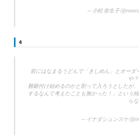
— 小松 奈生子 (@naoco
4
前にはなまるうどんで「きしめん」とオーダ
や？
難癖付け始めるのかと割って入ろうとしたが、
するなんて考えたことも無かった！」という純
らな
— イナダシュンスケ (@inad