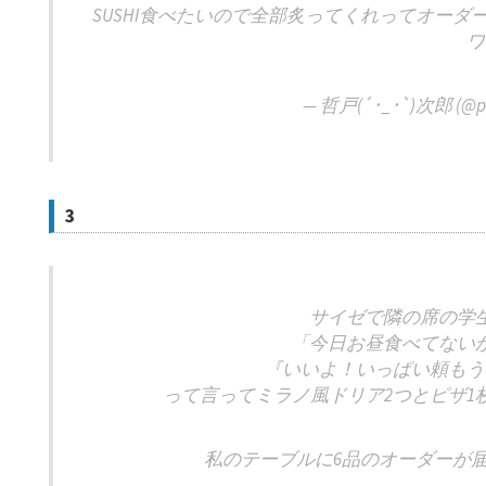
SUSHI食べたいので全部炙ってくれってオー
ワ
— 哲戸(´･_･`)次郎 (@p
3
サイゼで隣の席の学
「今日お昼食べてない
『いいよ！いっぱい頼もう
って言ってミラノ風ドリア2つとピザ1
私のテーブルに6品のオーダーが