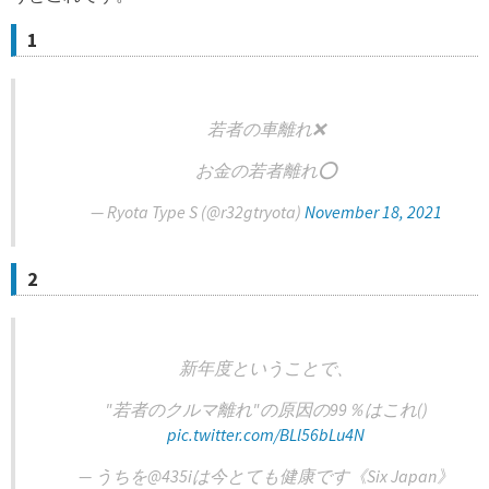
1
若者の車離れ❌
お金の若者離れ⭕
— Ryota Type S (@r32gtryota)
November 18, 2021
2
新年度ということで、
"若者のクルマ離れ"の原因の99％はこれ()
pic.twitter.com/BLl56bLu4N
— うちを@435iは今とても健康です《Six Japan》