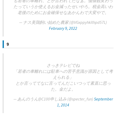
も若者の車離れ、とか言われてたなぁ。価値観変わっ
たっていうか使えるお金減ったせいやろ。税金高いわ
老後のためにお金確保せなあかんわで大変やで。
— ナス美‍鶏飼い始めた農家 (@VGxppyhkXhpd57L)
February 9, 2022
9
さっきテレビでね
「若者の車離れには駐車への苦手意識が原因として考
えられる」
とか言っててなに言ってんだこいつって素直に思っ
た。金だよ。
— あんのうん@C100申し込み (@specter_fun)
September
1, 2014