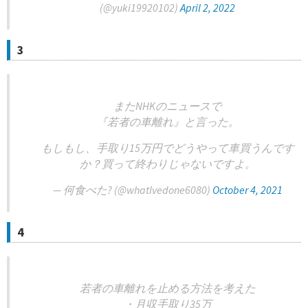
(@yuki19920102)
April 2, 2022
3
またNHKのニュースで
『若者の車離れ』と言った。
もしもし、手取り15万円でどうやって車買うんです
か？買って終わりじゃないですよ。
— 何食べた? (@whatIvedone6080)
October 4, 2021
4
若者の車離れを止める方法を考えた
・月収手取り35万