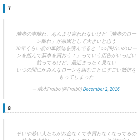
7
若者の車離れ、あんまり言われないけど「若者のロー
ン離れ」が原因として大きいと思う
20年くらい前の車雑誌を読んでると「○○回払いのロー
ンを組んで新車を買おう！」っていう広告がいっぱい
載ってるけど、最近まったく見ない
いつの間にかみんなローンを組むことにすごい抵抗を
もってしまった
— 清水Fraibo (@Fraib0)
December 2, 2016
8
そいや若い人たちがお金なくて車買わなくなってるの