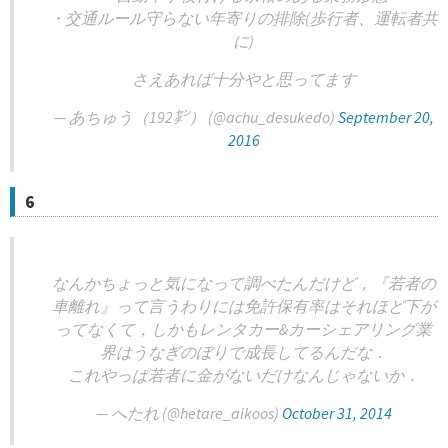
・交通ルール守らない年寄りの排除(歩行者、運転者共
に)
さえあれば十分やと思ってます
— あちゅう（192㌢） (@achu_desukedo)
September 20,
2016
6
なんかちょっと気になって調べたんだけど，『若者の
車離れ』って言うわりには免許保有率はそれほど下が
ってなくて，しかもレンタカー&カーシェアリング業
界はうなぎのぼりで成長してるんだな．
これやっぱ若者に金がないだけなんじゃないか．
— へたれ (@hetare_aikoos)
October 31, 2014