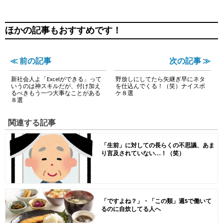
ほかの記事もおすすめです！
≪ 前の記事
次の記事 ≫
新社会人よ「Excelができる」って
野放しにしてたら矢継ぎ早にネタ
いうのは神スキルだが、付け加え
を仕込んでくる！（笑）ナイスボ
るべきもう一つ大事なことがある
ケ８選
８選
関連する記事
「生前」に対しての長らくの不思議、あま
り言及されていない…！（笑）
「ですよね？」・「この類」週5で働いて
るのに自炊してる人へ