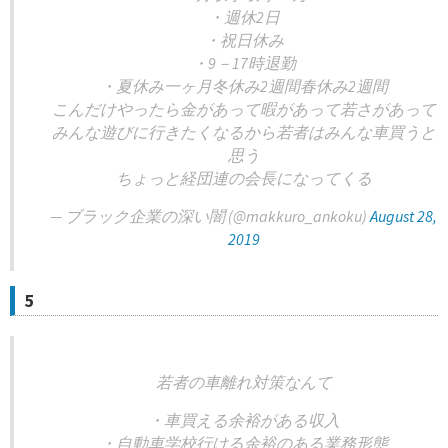
・週休2日
・祝日休み
・9－17時退勤
・夏休み一ヶ月冬休み2週間春休み2週間
こんだけやったら金があって暇があって若さがあって
みんな遊びに行きたくなるから若者はみんな車買うと
思う
ちょっと経団連の会長になってくる
— ブラック企業の深い闇 (@makkuro_ankoku)
August 28,
2019
5
若者の車離れ対策なんて
・車買える余裕がある収入
・自動車学校行ける余裕のある業務形態