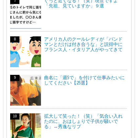
ぐっと近くなる！（笑）現世ですよ
「先祖、見ていますか」９選
アメリカ人のクールレディが「バンド
マンとだけは付き合うな」と説得中に
フランス人・イタリア人がやってきて
曲名に「週5で」を付けて仕事みたいに
してください【25選】
拡大して笑った！（笑）「気合い入れ
たのに、おはしょりで子供が騒いで
る」→秀逸なリプ