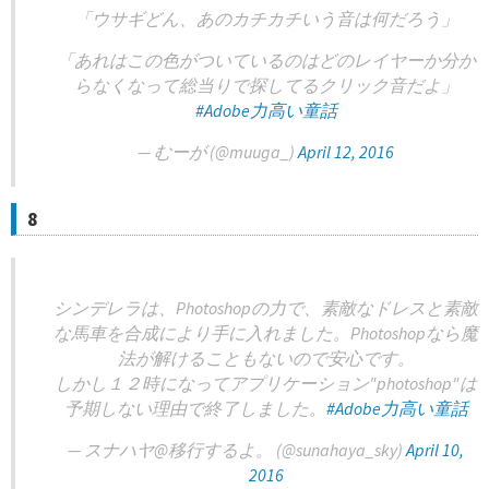
「ウサギどん、あのカチカチいう音は何だろう」
「あれはこの色がついているのはどのレイヤーか分か
らなくなって総当りで探してるクリック音だよ」
#Adobe力高い童話
— むーが (@muuga_)
April 12, 2016
8
シンデレラは、Photoshopの力で、素敵なドレスと素敵
な馬車を合成により手に入れました。Photoshopなら魔
法が解けることもないので安心です。
しかし１２時になってアプリケーション"photoshop"は
予期しない理由で終了しました。
#Adobe力高い童話
— スナハヤ@移行するよ。 (@sunahaya_sky)
April 10,
2016