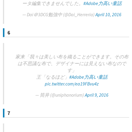
ータ編集できませんでした。
#Adobe力高い童話
— Dai＠3DCG勉強中 (@Dai_Herreria)
April 10, 2016
6
家来「我々は美しい布を織ることができます。その布
は不思議な布で、デザイナーには見えない布なので
す」
王「なるほど」
#Adobe力高い童話
pic.twitter.com/ea19FBvu4z
— 筒井 (@uniphanorium)
April 9, 2016
7