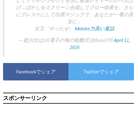
してクマやシワやシミを消し複製レイヤーのレベル上
げ→ぼかしをスクリーン合成してグロー効果を。さら
にグレスケにして白黒マジックで、あなたが一番の美
女に」
女王「やったぜ」
#Adobe力高い童話
— 藍川次は3/6電子の海の観艦式 (@Ruru179)
April 11,
2016
Facebookでシェア
Twitterでシェア
スポンサーリンク