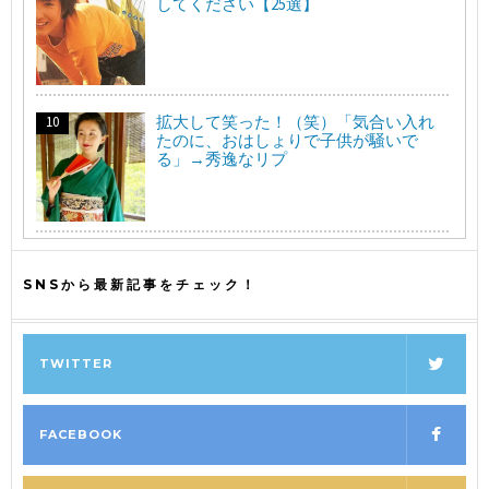
してください【25選】
拡大して笑った！（笑）「気合い入れ
たのに、おはしょりで子供が騒いで
る」→秀逸なリプ
SNSから最新記事をチェック！
TWITTER
FACEBOOK