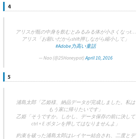
4
アリスが瓶の中身を飲むとみるみる体が小さくなっt…
アリス「お願いだからshift押しながら縮小して」
#Adobe力高い童話
— Nao (@25Honeypot)
April 10, 2016
5
浦島太郎「乙姫様、納品データが完成しました。私は
もう家に帰りたいです」
乙姫「そうですか。しかし、データ保存の前に決して
ctrl + E ボタンを押してはなりませんよ」
約束を破った浦島太郎はレイヤー結合され、二度とデ