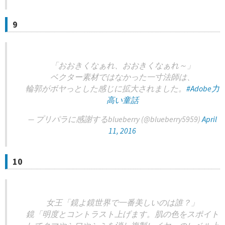
9
「おおきくなぁれ、おおきくなぁれ～」
ベクター素材ではなかった一寸法師は、
輪郭がボヤっとした感じに拡大されました。
#Adobe力
高い童話
— プリパラに感謝するblueberry (@blueberry5959)
April
11, 2016
10
女王「鏡よ鏡世界で一番美しいのは誰？」
鏡「明度とコントラスト上げます。肌の色をスポイト