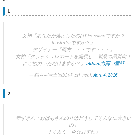
1
女神「あなたが落としたのはPhotoshopですか？
Illustratorですか？」
デザイナー「両方・・・です・・・」
女神「クラッシュレポートを提供し、製品の品質向上
にご協力いただけますか？」
#Adobe力高い童話
— 鶏ネギ♒️王国民 (@tori_negi)
April 4, 2016
2
赤ずきん「おばあさんの耳はどうしてそんなに大きい
の」
オオカミ「今なおすね」