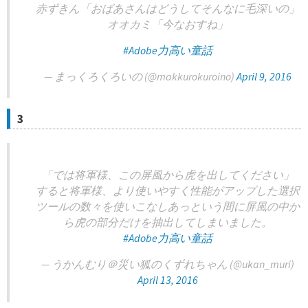
赤ずきん「おばあさんはどうしてそんなに毛深いの」
オオカミ「今なおすね」
#Adobe力高い童話
— まっくろくろいの (@makkurokuroino)
April 9, 2016
3
「では将軍様、この屏風から虎を出してください」
すると将軍様、より使いやすく性能がアップした選択
ツールの数々を使いこなしあっという間に屏風の中か
ら虎の部分だけを抽出してしまいました。
#Adobe力高い童話
— うかんむり＠災い狐のくずれちゃん (@ukan_muri)
April 13, 2016