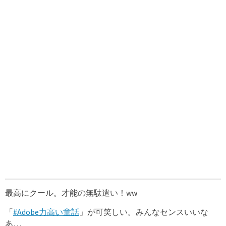
最高にクール。才能の無駄遣い！ww
「
#Adobe力高い童話
」が可笑しい。みんなセンスいいな
あ…