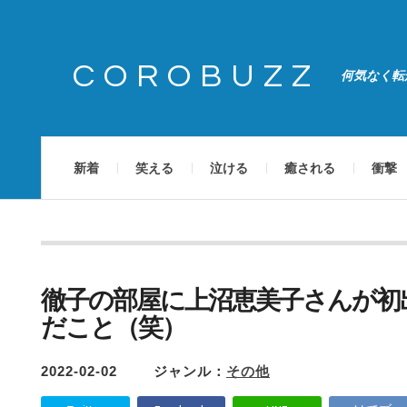
COROBUZZ
何気なく転
新着
笑える
泣ける
癒される
衝撃
徹子の部屋に上沼恵美子さんが初
だこと（笑）
2022-02-02
ジャンル：
その他