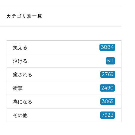
カテゴリ別一覧
笑える
3884
泣ける
511
癒される
2769
衝撃
2490
為になる
3065
その他
7923