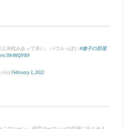
頂上決戦みあって良い。ハウルっぽい
#徹子の部屋
.com/39rIWQlYB9
riria)
February 1, 2022
かこのシーン、中世ヨーロッパの絵画にありそう