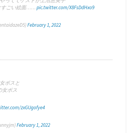
やっててゲストが上沼恵美子
なすごい絵面……
pic.twitter.com/X8FsDdHxo9
taidazeD5)
February 1, 2022
女ボスと
の女ボス
witter.com/zxGUgofye4
unnyjm)
February 1, 2022