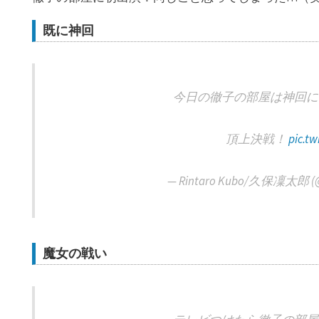
既に神回
今日の徹子の部屋は神回に
頂上決戦！
pic.t
— Rintaro Kubo/久保凜太郎 (@Ri
魔女の戦い