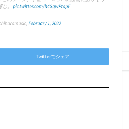
感じ。
pic.twitter.com/h4GgwPtapF
chiharamusic)
February 1, 2022
Twitterでシェア