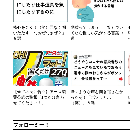
核心を突く！（笑）罪なく問
勘繰ってしまう！（笑）つい
いただす「なぁぜなぁぜ？」
てたら怪しい気がする言葉15
９選
選
【全ての民に告ぐ】アース製
囁くような声を聞き逃さなか
薬公式の警報「1つだけ言わ
ったぞ！「ボソッと…
せてください！」
（笑）」８選
フォローミー！