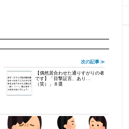
次の記事 ≫
【偶然居合わせた通りすがりの者
です】「目撃証言、あり…
（笑）」８選