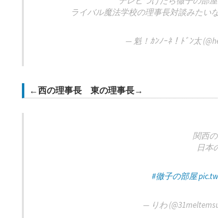
テレビつけたら徹子の部屋
ライバル魔法学校の理事長対談みたい
— 魁！ｶﾝﾉｰﾈ！ﾄﾞﾝ太 (@hen
←西の理事長 東の理事長→
関西の
日本
#徹子の部屋
pic.t
— りわ (@31meltems