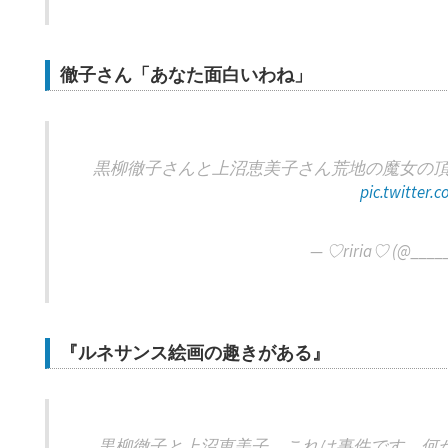
徹子さん「あなた面白いわね」
黒柳徹子さんと上沼恵美子さん荒地の魔女の
pic.twitter
— ♡riria♡ (@_____
『ルネサンス絵画の趣きがある』
黒柳徹子と上沼恵美子、これは事件です。何