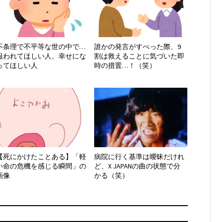
不条理で不平等な世の中で…
誰かの発言がすべった際、9
報われてほしい人、幸せにな
割は救えることに気づいた即
ってほしい人
時の措置…！（笑）
【死にかけたことある】「軽
病院に行く基準は曖昧だけれ
い命の危機を感じる瞬間」の
ど、X JAPANの曲の状態で分
画像
かる（笑）