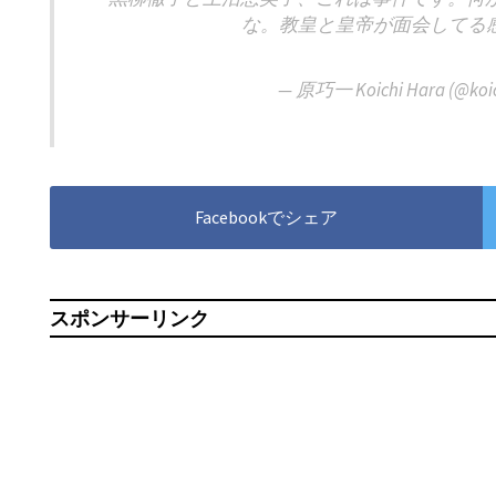
な。教皇と皇帝が面会してる
— 原巧一 Koichi Hara (@koi
Facebookでシェア
スポンサーリンク