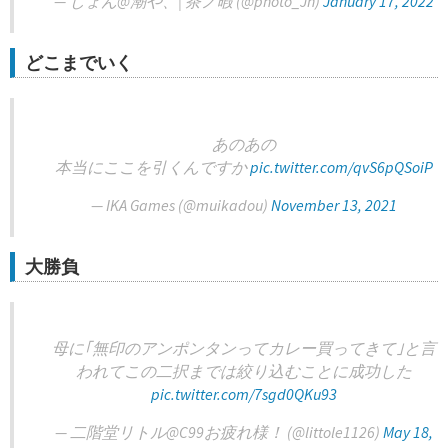
— じょん@潮や、| 茶ノ暇 (@photo_Jn)
January 17, 2022
どこまでいく
あのあの
本当にここを引くんですか
pic.twitter.com/qvS6pQSoiP
— IKA Games (@muikadou)
November 13, 2021
大勝負
母に｢無印のアンポンタンってカレー買ってきて｣と言
われてこの二択までは絞り込むことに成功した
pic.twitter.com/7sgd0QKu93
— 二階堂リトル@C99お疲れ様！ (@littole1126)
May 18,