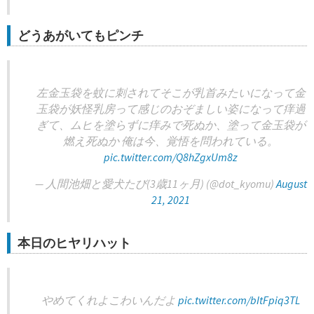
どうあがいてもピンチ
左金玉袋を蚊に刺されてそこが乳首みたいになって金
玉袋が妖怪乳房って感じのおぞましい姿になって痒過
ぎて、ムヒを塗らずに痒みで死ぬか、塗って金玉袋が
燃え死ぬか 俺は今、覚悟を問われている。
pic.twitter.com/Q8hZgxUm8z
— 人間池畑と愛犬たび(3歳11ヶ月) (@dot_kyomu)
August
21, 2021
本日のヒヤリハット
やめてくれよこわいんだよ
pic.twitter.com/bItFpiq3TL