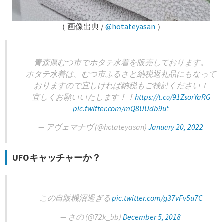
（ 画像出典 /
@hotateyasan
）
青森県むつ市でホタテ水着を販売しております。
ホタテ水着は、むつ市ふるさと納税返礼品にもなって
おりますので宜しければ納税もご検討ください！
宜しくお願いいたします！！
https://t.co/91ZsorYaRG
pic.twitter.com/mQ8UUdb9ut
— アヴェマナヴ (@hotateyasan)
January 20, 2022
UFOキャッチャーか？
この自販機沼過ぎる
pic.twitter.com/g37vFv5u7C
— さの (@72k_bb)
December 5, 2018