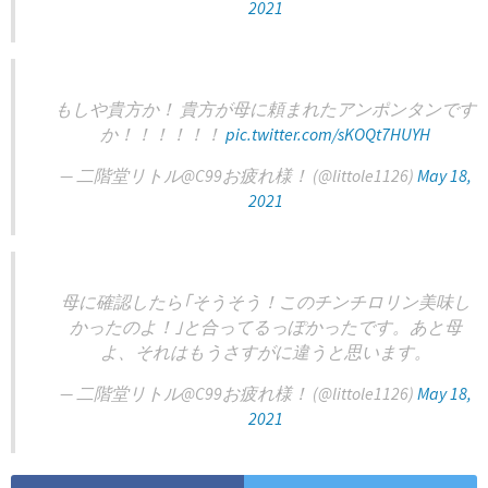
2021
もしや貴方か！ 貴方が母に頼まれたアンポンタンです
か！！！！！！
pic.twitter.com/sKOQt7HUYH
— 二階堂リトル@C99お疲れ様！ (@littole1126)
May 18,
2021
母に確認したら｢そうそう！このチンチロリン美味し
かったのよ！｣と合ってるっぽかったです。あと母
よ、それはもうさすがに違うと思います。
— 二階堂リトル@C99お疲れ様！ (@littole1126)
May 18,
2021