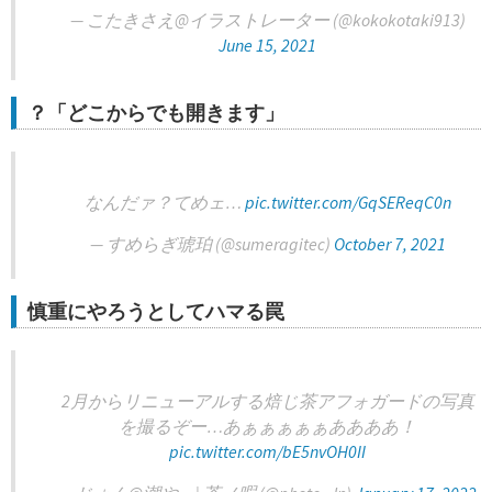
— こたきさえ@イラストレーター (@kokokotaki913)
June 15, 2021
？「どこからでも開きます」
なんだァ？てめェ…
pic.twitter.com/GqSEReqC0n
— すめらぎ琥珀 (@sumeragitec)
October 7, 2021
慎重にやろうとしてハマる罠
2月からリニューアルする焙じ茶アフォガードの写真
を撮るぞー…あぁぁぁぁぁああああ！
pic.twitter.com/bE5nvOH0II