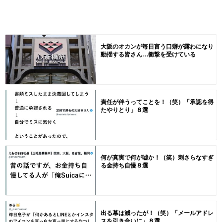
大阪のオカンが毎日言う口癖が露わになり
動揺する皆さん…衝撃を受けている
責任が伴うってことを！（笑）「承認を得
たやりとり」８選
何が真実で何が嘘か！（笑）刺さらなすぎ
る金持ち自慢８選
出る幕は減ったが！（笑）「メールアドレ
スを引き合いに」８選