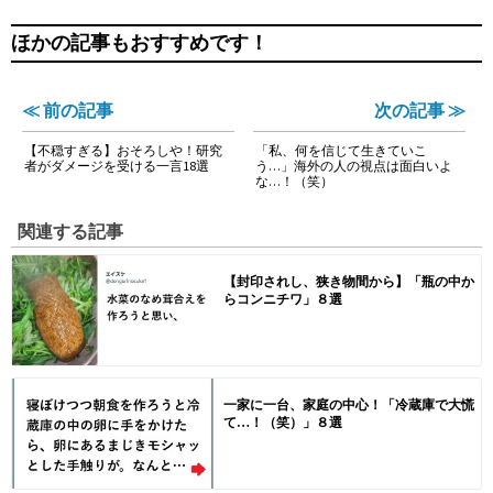
ほかの記事もおすすめです！
≪ 前の記事
次の記事 ≫
【不穏すぎる】おそろしや！研究
「私、何を信じて生きていこ
者がダメージを受ける一言18選
う…」海外の人の視点は面白いよ
な…！（笑）
関連する記事
【封印されし、狭き物間から】「瓶の中か
らコンニチワ」８選
一家に一台、家庭の中心！「冷蔵庫で大慌
て…！（笑）」８選