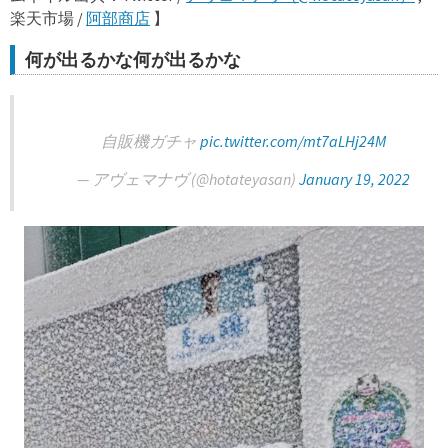
楽天市場 /
阿部商店
】
何が出るかな何が出るかな
自販機ガチャ
pic.twitter.com/mt7aLHj24M
— アヴェマナヴ (@hotateyasan)
January 19, 2022