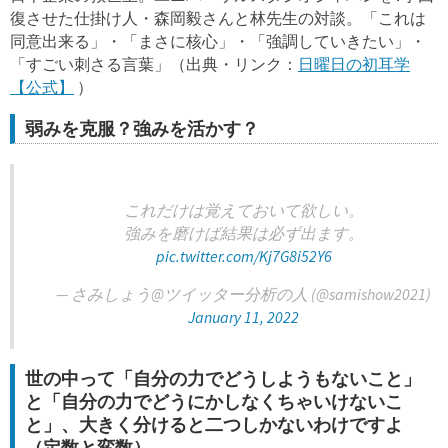
復させた仕掛け人・森岡毅さんと林先生の対談。「これは
同意出来る」・「まさに核心」・「強調していきたい」・
「すごい刺さる言葉」（出典・リンク：
日曜日の初耳学
【公式】
）
弱みを克服？強みを活かす？
これだけは覚えておいて欲しい。
強みを磨けば結果は必ず出ます。
pic.twitter.com/Kj7G8i52Y6
— さみしょう@ツイッター分析の人 (@samishow2021)
January 11, 2022
世の中って「自分の力でどうしようもないこと」
と「自分の力でどうにかしなくちゃいけないこ
と」、大きく分けると二つしかないわけですよ
（定数と変数）