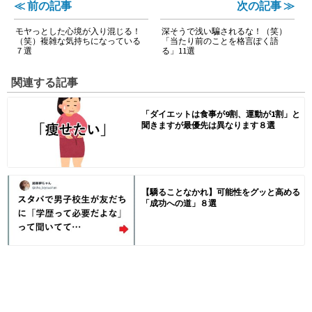
≪ 前の記事
次の記事 ≫
モヤっとした心境が入り混じる！
深そうで浅い騙されるな！（笑）
（笑）複雑な気持ちになっている
「当たり前のことを格言ぽく語
７選
る」11選
関連する記事
「ダイエットは食事が9割、運動が1割」と
聞きますが最優先は異なります８選
【驕ることなかれ】可能性をグッと高める
「成功への道」８選