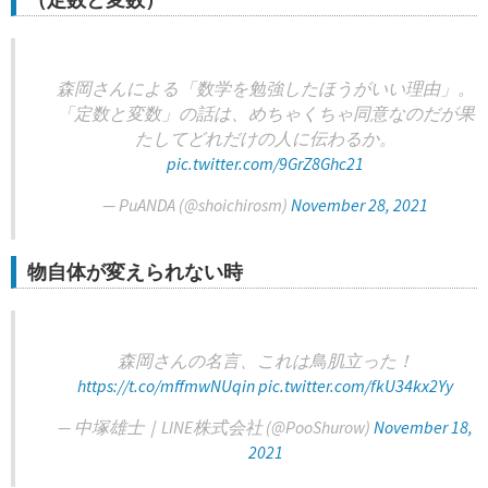
森岡さんによる「数学を勉強したほうがいい理由」。
「定数と変数」の話は、めちゃくちゃ同意なのだが果
たしてどれだけの人に伝わるか。
pic.twitter.com/9GrZ8Ghc21
— PuANDA (@shoichirosm)
November 28, 2021
物自体が変えられない時
森岡さんの名言、これは鳥肌立った！
https://t.co/mffmwNUqin
pic.twitter.com/fkU34kx2Yy
— 中塚雄士｜LINE株式会社 (@PooShurow)
November 18,
2021