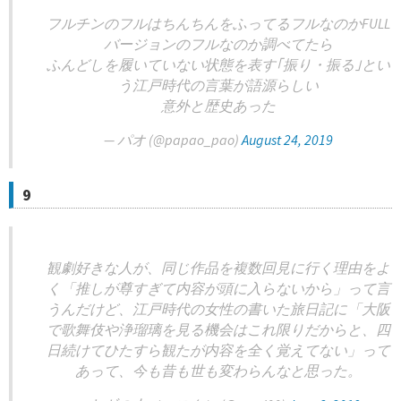
フルチンのフルはちんちんをふってるフルなのかFULL
バージョンのフルなのか調べてたら
ふんどしを履いていない状態を表す｢振り・振る｣とい
う江戸時代の言葉が語源らしい
意外と歴史あった
— パオ (@papao_pao)
August 24, 2019
9
観劇好きな人が、同じ作品を複数回見に行く理由をよ
く「推しが尊すぎて内容が頭に入らないから」って言
うんだけど、江戸時代の女性の書いた旅日記に「大阪
で歌舞伎や浄瑠璃を見る機会はこれ限りだからと、四
日続けてひたすら観たが内容を全く覚えてない」って
あって、今も昔も世も変わらんなと思った。