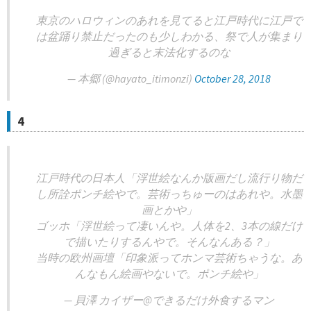
東京のハロウィンのあれを見てると江戸時代に江戸で
は盆踊り禁止だったのも少しわかる、祭で人が集まり
過ぎると末法化するのな
— 本郷 (@hayato_itimonzi)
October 28, 2018
4
江戸時代の日本人「浮世絵なんか版画だし流行り物だ
し所詮ポンチ絵やで。芸術っちゅーのはあれや。水墨
画とかや」
ゴッホ「浮世絵って凄いんや。人体を2、3本の線だけ
で描いたりするんやで。そんなんある？」
当時の欧州画壇「印象派ってホンマ芸術ちゃうな。あ
んなもん絵画やないで。ポンチ絵や」
— 貝澤 カイザー@できるだけ外食するマン