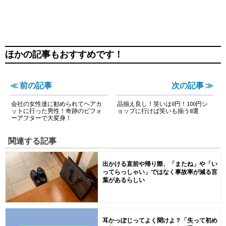
ほかの記事もおすすめです！
≪ 前の記事
次の記事 ≫
会社の女性達に勧められてヘアカ
品揃え良し！笑いは0円！100円シ
ットに行った男性！奇跡のビフォ
ョップに行けば笑いも揃う8選
ーアフターで大変身！
関連する記事
出かける直前や帰り際、「またね」や「い
ってらっしゃい」ではなく事故率が減る言
葉があるらしい
耳かっぽじってよく聞けよ？「失って初め