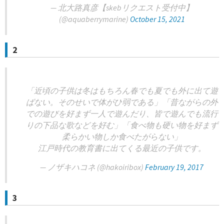
— 北大路真彦【skebリクエスト受付中】
(@aquaberrymarine)
October 15, 2021
2
「近頃の子供は冬はもちろん春でも夏でも外に出て遊
ばない。そのせいで体がひ弱である」「昔ながらの外
での遊びを好まず一人で遊んだり、皆で遊んでも流行
りの下品な歌などを好む」「食べ物も硬い物を好まず
柔らかい物しか食べたがらない」
江戸時代の教育書に出てくる最近の子供です。
— ノザキハコネ (@hakoiribox)
February 19, 2017
3