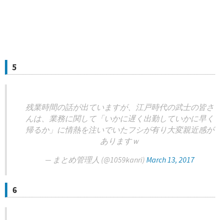
5
残業時間の話が出ていますが、江戸時代の武士の皆さ
んは、業務に関して「いかに遅く出勤していかに早く
帰るか」に情熱を注いでいたフシが有り大変親近感が
ありますｗ
— まとめ管理人 (@1059kanri)
March 13, 2017
6