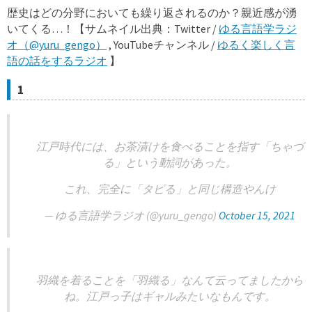
歴史はどの分野においても繰り返されるのか？親近感が湧
いてくる…！【サムネイル出典：Twitter /
ゆる言語学ラジ
オ（@yuru_gengo）
, YouTubeチャンネル /
ゆるく楽しく言
語の話をするラジオ
】
1
江戸時代には、お茶漬けを食べることを指す「ちゃづ
る」という動詞があった。
これ、完全に「タピる」と同じ構造やんけ
— ゆる言語学ラジオ (@yuru_gengo)
October 15, 2021
羽織を着ることを「羽織る」なんて云ってましたから
ね。江戸っ子はギャルみたいなもんです。