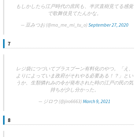
もしかしたら江戸時代の庶民も、半沢直樹見てる感覚
で歌舞伎見てたんかな。
— 豆みつお (@ma_me_mi_tu_o)
September 27, 2020
7
レジ袋につづいてプラスプーン有料化のやつ。「え、
よりによっていま政府がそれやる必要ある！？」とい
うか、生類憐れみの令が発布された時の江戸の民の気
持ちが少し分かった。
— ジロウ (@jiro6663)
March 9, 2021
8