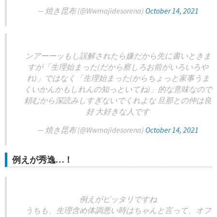
— 焼き昆布 (@Wwmajidesorena)
October 14, 2021
ンアーーッもし誤解されたら嫌だから先に書いときま
すが「生理始まった(だから察しろお前がいろいろや
れ)」ではなく「生理始まった(からちょっと家事うま
くいかんかもしれんの知っといてね)」的な意味なので
頼むから深読みしすぎないでくれよな 旦那との仲は良
好 大好きな人です
— 焼き昆布 (@Wwmajidesorena)
October 14, 2021
例えが秀逸…！
例えがピッタリですね
うちも、生理含め体調悪い時はちゃんと言って、オフ