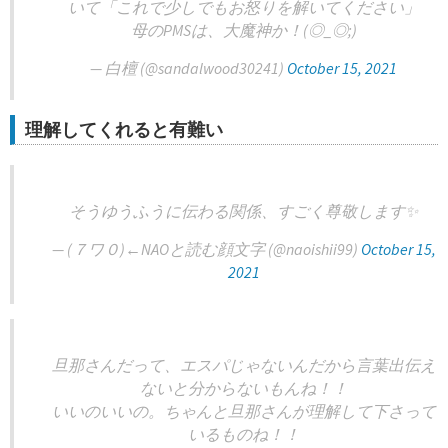
いて「これで少しでもお怒りを解いてください」
母のPMSは、大魔神か！(◎_◎;)
— 白檀 (@sandalwood30241)
October 15, 2021
理解してくれると有難い
そうゆうふうに伝わる関係、すごく尊敬します✨
— (７ワ０)←NAOと読む顔文字 (@naoishii99)
October 15,
2021
旦那さんだって、エスパじゃないんだから言葉出伝え
ないと分からないもんね！！
いいのいいの。ちゃんと旦那さんが理解して下さって
いるものね！！