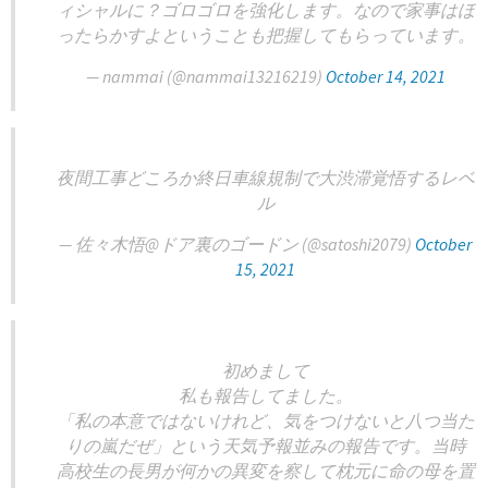
ィシャルに？ゴロゴロを強化します。なので家事はほ
ったらかすよということも把握してもらっています。
— nammai (@nammai13216219)
October 14, 2021
夜間工事どころか終日車線規制で大渋滞覚悟するレベ
ル
— 佐々木悟@ドア裏のゴードン (@satoshi2079)
October
15, 2021
初めまして
私も報告してました。
「私の本意ではないけれど、気をつけないと八つ当た
りの嵐だぜ」という天気予報並みの報告です。当時
高校生の長男が何かの異変を察して枕元に命の母を置