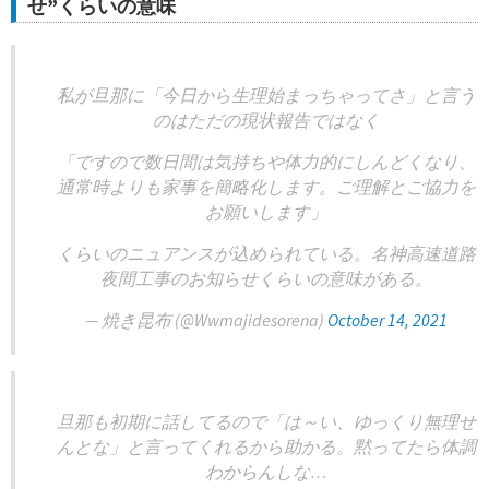
せ”くらいの意味
私が旦那に「今日から生理始まっちゃってさ」と言う
のはただの現状報告ではなく
「ですので数日間は気持ちや体力的にしんどくなり、
通常時よりも家事を簡略化します。ご理解とご協力を
お願いします」
くらいのニュアンスが込められている。名神高速道路
夜間工事のお知らせくらいの意味がある。
— 焼き昆布 (@Wwmajidesorena)
October 14, 2021
旦那も初期に話してるので「は～い、ゆっくり無理せ
んとな」と言ってくれるから助かる。黙ってたら体調
わからんしな…