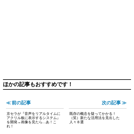
ほかの記事もおすすめです！
≪ 前の記事
次の記事 ≫
京セラが『音声をリアルタイムに
既存の概念を疑ってかかる！
アクリル板に表示するシステム』
（笑）新たな活用法を見出した
を開発→画像を見たら…あ！こ
人々８選
れ！