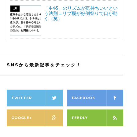
「4-4-5」のリズムが気持ちいいとい
う法則→リプ欄が好例祭りで口が動
く（笑）
SNSから最新記事をチェック！
TWITTER
FACEBOOK
GOOGLE+
FEEDLY