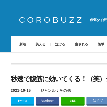
COROBUZZ
何気なく転
新着
笑える
泣ける
癒される
衝撃
秒速で腹筋に効いてくる！（笑）
2021-10-15
ジャンル：
その他
Twitter
Facebook
LINE
はてブ