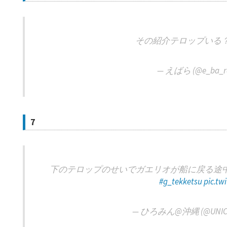
その紹介テロップいる
— えばら (@e_ba_r
7
下のテロップのせいでガエリオが船に戻る途
#g_tekketsu
pic.tw
— ひろみん@沖縄 (@UNICO