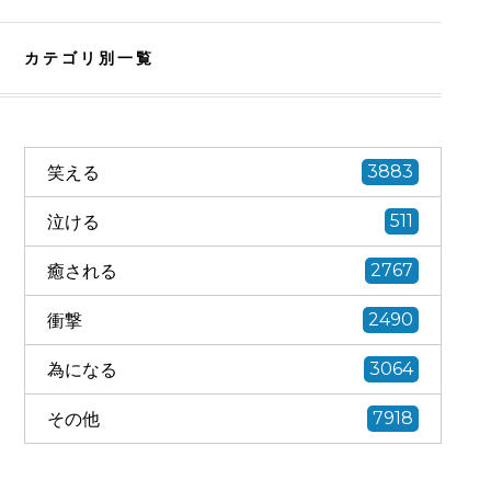
カテゴリ別一覧
笑える
3883
泣ける
511
癒される
2767
衝撃
2490
為になる
3064
その他
7918