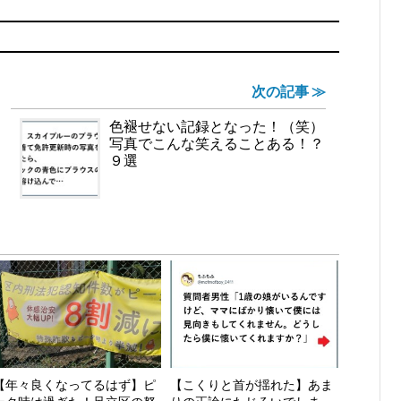
次の記事 ≫
色褪せない記録となった！（笑）
写真でこんな笑えることある！？
９選
【年々良くなってるはず】ピ
【こくりと首が揺れた】あま