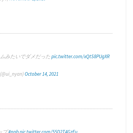
イムみたいでダメだった
pic.twitter.com/xQtS8PUgXR
ui_nyan)
October 14, 2021
ップ
#npb
pic.twitter.com/55D2T4GzFu