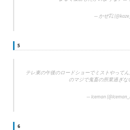
— かぜ㌠ (@kaze_
5
テレ東の午後のロードショーでミストやってん
のマジで鬼畜の所業過ぎな
— Iceman (@Iceman
6