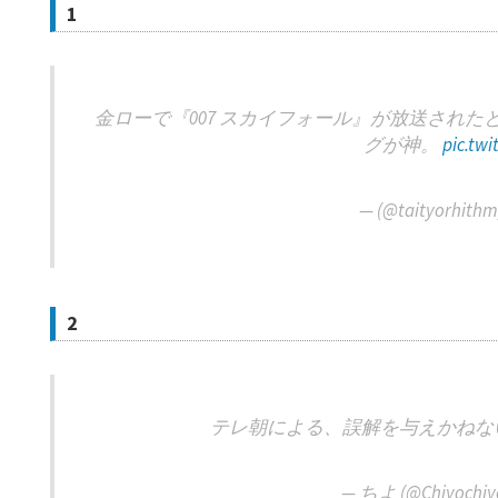
1
金ローで『007 スカイフォール』が放送され
グが神。
pic.twi
— (@taityorhith
2
テレ朝による、誤解を与えかねな
— ちよ (@Chiyochiy