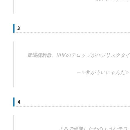
3
衆議院解散、NHKのテロップがバジリスクタ
— ✨私がういにゃんだ✨ (@
4
まるで優勝したかのようなテロ