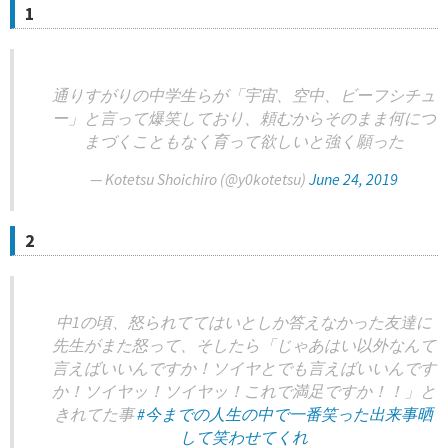
1
通りすがりの中学生らが「宇宙、空中、ビーフシチュ
ー」と言って爆笑しており、頼むからそのまま何につ
まづくこともなく育って欲しいと強く願った
— Kotetsu Shoichiro (@y0kotetsu)
June 24, 2019
2
中1の頃、怒られててはいとしか答えなかった友達に
先生がまた怒って、そしたら「じゃあはい以外なんて
言えばいいんですか！ソイヤとでも言えばいいんです
か！ソイヤッ！ソイヤッ！これで満足ですか！！」と
きれてた事
#今までの人生の中で一番笑った出来事晒
して笑わせてくれ