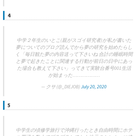
4
中学２年生のいとこ(親がスゴイ研究者)が私が書いた
夢についてのブログ読んでから夢の研究を始めたらし
く「毎日観た夢の内容送って下さいね 合計の睡眠時間
と夢で起きたことに関連する行動が前日の日中にあっ
た場合も教えて下さい」ってきて実験台番号001生活
が始まった………………
— クサ (@_DIEJOB)
July 20, 2020
5
中学生の頃修学旅行で沖縄行ったとき自由時間にホテ