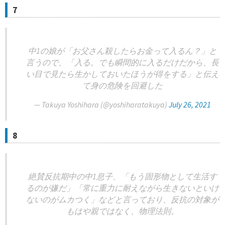
7
中1の娘が「お父さん殺したらお金って入るん？」と
言うので、「入る。でも瞬間的に入るだけだから、長
い目で見たら生かしておいたほうが得をする」と伝え
て身の危険を回避した
— Takuya Yoshihara (@yoshiharatakuya)
July 26, 2021
8
絶賛反抗期中の中1息子、「もう固形物として生活す
るのが嫌だ」「常に重力に耐えながら生きないといけ
ないのがムカつく」などと言っており、反抗の対象が
もはや親ではなく、物理法則。