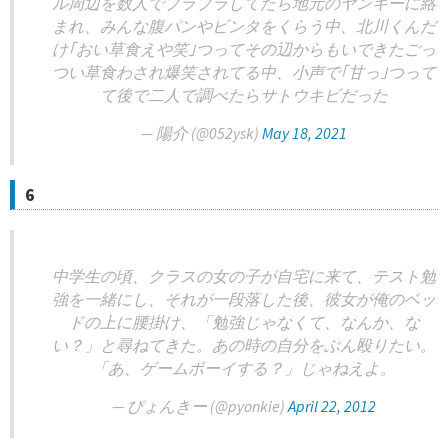
ル周辺を数人でブラブラしてたら地元のヤンキーに絡
まれ、みんな腹パンやビンタをくらう中、北川くんだ
け｢おい草食えや笑｣つってその辺からもいできたごっ
つい草食わされ爆笑されてる中、小声で｢甘っ｣つって
て後で二人で調べたらサトウキビだった
— 陽介 (@052ysk)
May 18, 2021
6
中学生の頃、クラスの女の子が自宅に来て、テスト勉
強を一緒にし、それが一段落した後、彼女が俺のベッ
ドの上に腰掛け、「勉強じゃなくて、なんか、な
い？」と尋ねてきた。あの時の自分をぶん殴りたい。
「あ、ゲームボーイする？」じゃねえよ。
— ぴょんきー (@pyonkie)
April 22, 2012