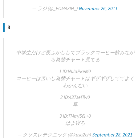
— ラジ (@_EOMAZIH_)
November 26, 2011
3
中学生だけど夜ふかししてブラックコーヒー飲みなが
ら為替チャート見てる
1 ID:NuldPkeM0
コーヒーは苦いし為替チャートはギザギザしててよく
わかんない
2 ID:437selTw0
草
3 ID:7Mm/5f1+0
はよ寝ろ
— クソスレテクニック (@kuso2ch)
September 28, 2021