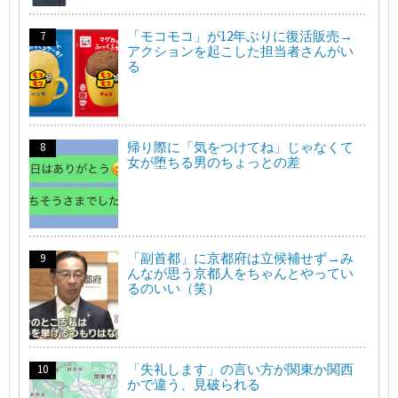
「モコモコ」が12年ぶりに復活販売→
アクションを起こした担当者さんがい
る
帰り際に「気をつけてね」じゃなくて
女が堕ちる男のちょっとの差
「副首都」に京都府は立候補せず→み
んなが思う京都人をちゃんとやってい
るのいい（笑）
「失礼します」の言い方が関東か関西
かで違う、見破られる