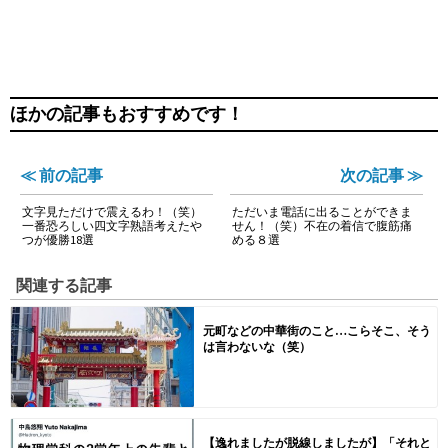
ほかの記事もおすすめです！
≪ 前の記事
次の記事 ≫
文字見ただけで震えるわ！（笑）
ただいま電話に出ることができま
一番恐ろしい四文字熟語考えたや
せん！（笑）不在の着信で腹筋痛
つが優勝18選
める８選
関連する記事
元町などの中華街のこと…こらそこ、そう
は言わないな（笑）
【逸れましたが脱線しましたが】「それと