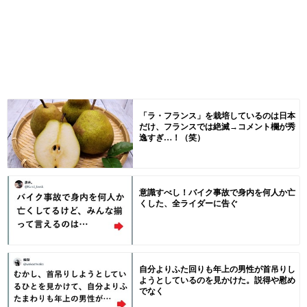
「ラ・フランス」を栽培しているのは日本
だけ、フランスでは絶滅→コメント欄が秀
逸すぎ…！（笑）
意識すべし！バイク事故で身内を何人か亡
くした、全ライダーに告ぐ
自分よりふた回りも年上の男性が首吊りし
ようとしているのを見かけた。説得や慰め
でなく