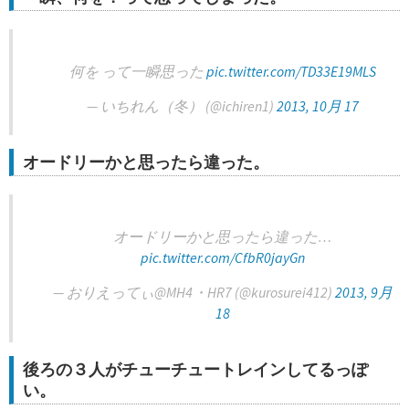
何を って一瞬思った
pic.twitter.com/TD33E19MLS
— いちれん（冬） (@ichiren1)
2013, 10月 17
オードリーかと思ったら違った。
オードリーかと思ったら違った…
pic.twitter.com/CfbR0jayGn
— おりえってぃ@MH4・HR7 (@kurosurei412)
2013, 9月
18
後ろの３人がチューチュートレインしてるっぽ
い。