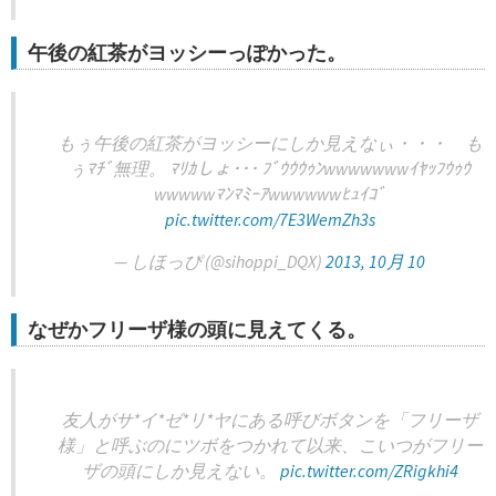
午後の紅茶がヨッシーっぽかった。
もぅ午後の紅茶がヨッシーにしか見えなぃ・・・ も
ぅﾏﾁﾞ無理。 ﾏﾘｶしょ･･･ ﾌﾞｳｳｳｩﾝwwwwwwwｲﾔｯﾌｳｩｳ
wwwwwﾏﾝﾏﾐｰｱwwwwwwﾋｭｲｺﾞ
pic.twitter.com/7E3WemZh3s
— しほっぴ (@sihoppi_DQX)
2013, 10月 10
なぜかフリーザ様の頭に見えてくる。
友人がサ*イ*ゼ*リ*ヤにある呼びボタンを「フリーザ
様」と呼ぶのにツボをつかれて以来、こいつがフリー
ザの頭にしか見えない。
pic.twitter.com/ZRigkhi4