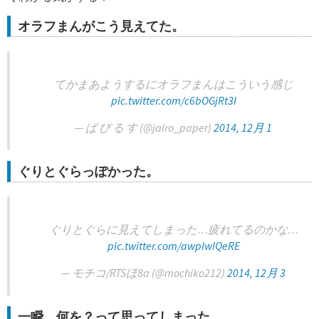
オラフまんがこう見えてた。
てかまあようするにオラフまんはこういう感じ
pic.twitter.com/c6bOGjRt3I
— ぱ ぴ る す (@jairo_paper)
2014, 12月 1
ぐりとぐらっぽかった。
ぐりとぐらに見えてしまった…疲れてるのかな…
pic.twitter.com/awpIwIQeRE
— モチコ/RTSほ8a (@mochiko212)
2014, 12月 3
一瞬、何を？って思ってしまった。