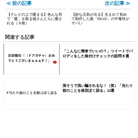
≪ 前の記事
次の記事 ≫
【テレビの上で暖まる】色んな所
【妙な元気が出る】生まれて初め
で「暖」を取る猫さんたちに癒さ
て制作した曲「ENJOI」の中毒性が
れる（９枚）
ヤバい
関連する記事
「こんなに簡単でいいの？」ツイートでパ
ロディをした格付けチェックの設問８選
深そうで浅い騙されるな！（笑）「当たり
前のことを格言ぽく語る」11選