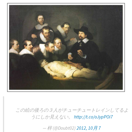
この絵の後ろの３人がチューチュートレインしてるよ
うにしか見えない。
http://t.co/oJypPOi7
— 梓 (@Doubt02)
2012, 10月 7