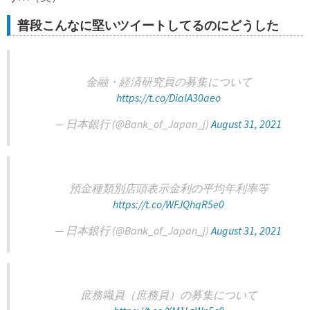
普段こんなに堅いツイートしてるのにどうした
金融・経済研究員の募集について
https://t.co/DialA30aeo
— 日本銀行 (@Bank_of_Japan_j)
August 31, 2021
預金種類別店頭表示金利の平均年利率等
https://t.co/WFJQhqR5e0
— 日本銀行 (@Bank_of_Japan_j)
August 31, 2021
庶務職員（庶務員）の募集について