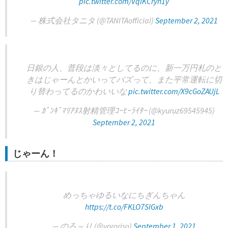
pic.twitter.com/VqIKCryn1y
— 株式会社タニタ (@TANITAofficial)
September 2, 2021
日銀の人、普段は淡々としてるのに、新一万円札のと
きはじゃーんとかいってバズって、また平常運転に切
り替わってるのかわいいな
pic.twitter.com/X9cGoZAUjL
— ｶﾞﾝｷﾞﾏﾘｱﾇｽ射精管理ｺｰﾋｰﾗｲﾀｰ (@kyuruz69545945)
September 2, 2021
じゃーん！
めっちゃゆるいなにちぎんちゃん
https://t.co/FKLO7SIGxb
— のろ～り (@yororiso)
September 1, 2021