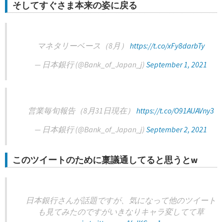
そしてすぐさま本来の姿に戻る
マネタリーベース（8月）
https://t.co/xFy8darbTy
— 日本銀行 (@Bank_of_Japan_j)
September 1, 2021
営業毎旬報告（8月31日現在）
https://t.co/O91AUAVny3
— 日本銀行 (@Bank_of_Japan_j)
September 2, 2021
このツイートのために稟議通してると思うとw
日本銀行さんが話題ですが、気になって他のツイート
も見てみたのですがいきなりキャラ変してて草