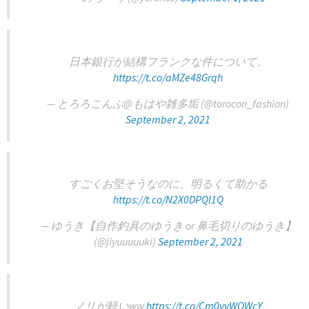
日本銀行が結構フランクな件について。
https://t.co/aMZe48Grqh
— とろろこんぶ@もはや雑多垢 (@torocon_fashion)
September 2, 2021
すごくお堅そうなのに、明るくて助かる
https://t.co/N2X0DPQl1Q
— ゆうき【自作釣具のゆうき or 鼻毛切りのゆうき】
(@jiyuuuuuki)
September 2, 2021
ノリが軽いww
https://t.co/Cm0vvWOWcY