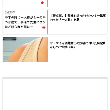
【得点高い】契機を追っかけたい！一風変
わった「一人称」９選
ザ・マミィ酒井貴士の投稿に付いた特定班
からのご指摘（笑）