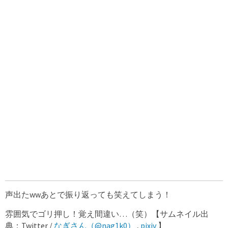
声出たwwあとで振り返っても笑えてしまう！
雰囲気でゴリ押し！覚え間違い…（笑）【サムネイル出
典：Twitter /
なぎさん（@nag1k0）
,
pixiv
】