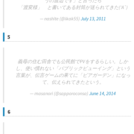
うの渡辺です」と言ったら
「渡変様」 と書いてある封筒が送られてきた('A`)
— nashite (@ikak55)
July 13, 2011
5
義母の住む田舎でも公民館でPVをするらしい。しか
し、使い慣れない「パブリックビューイング」という
言葉が、伝言ゲームの果てに「ビアガーデン」になっ
て、伝えられてきたという。
— masanori (@sapporoconsa)
June 14, 2014
6