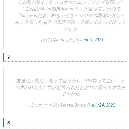
夫が私が見ていたリコカツのエンディングを聴いて
「これはofficial髭男dismか？」と言っていたので
「King Gnuだよ、めちゃくちゃジジイの間違い方じゃ
ん」と言ったあとで米津玄師って書いてあってびっく
りした
— けに (@kenny_le_b)
June 4, 2021
7
友達に大阪にいるって言ったら「556買ってこい」っ
て言われたんですけど言われたとおりに買って大丈夫
ですかね
— まつたー本家 (@MatsuBarasui)
July 24, 2021
8