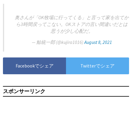
奥さんが「OK牧場に行ってくる」と言って家を出てか
ら3時間戻ってこない。OKストアの言い間違いだとは
思うが少し心配だ。
— 鯨統一郎 (@kujira1016)
August 8, 2021
Facebookでシェア
Twitterでシェア
スポンサーリンク