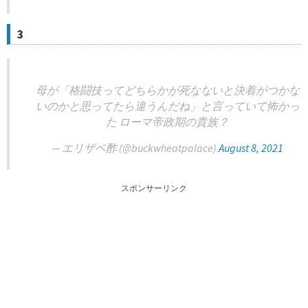
3
母が「格闘技ってどちらかが死なないと決着がつかな
いのかと思ってたら違うんだね」と言っていて怖かっ
た ローマ帝政期の貴族？
— エリザベ酢 (@buckwheatpalace)
August 8, 2021
スポンサーリンク