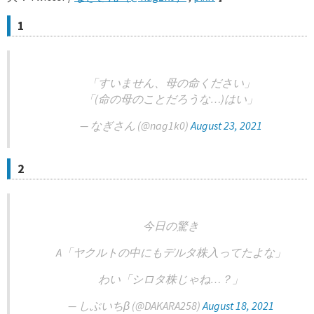
1
「すいません、母の命ください」
「(命の母のことだろうな…)はい」
— なぎさん (@nag1k0)
August 23, 2021
2
今日の驚き
A「ヤクルトの中にもデルタ株入ってたよな」
わい「シロタ株じゃね…？」
— しぶいちβ (@DAKARA258)
August 18, 2021