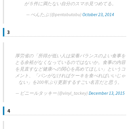
が５件に満たない自分のスマホ見つめてる。
— ぺんたぶ (@pentabutabu)
October 23, 2014
3
厚労省の「所得が低い人は栄養バランスのよい食事を
とる余裕がなくなっているのではないか。食事の内容
を見直すなど健康への関心を高めてほしい」というコ
メント、「パンがなければケーキを食べればいいじゃ
ない」を200年ぶり更新するすごい名言だと思う。
— ビニールタッキー (@vinyl_tackey)
December 13, 2015
4