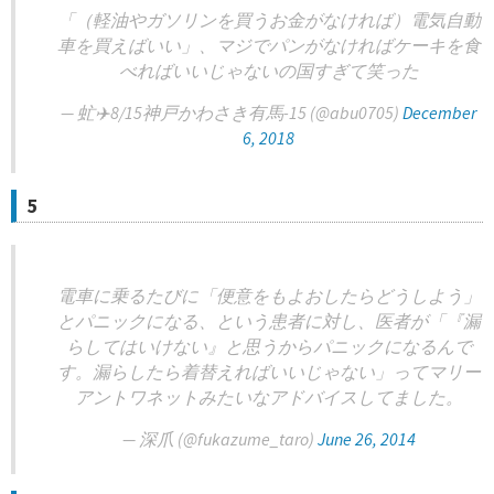
「（軽油やガソリンを買うお金がなければ）電気自動
車を買えばいい」、マジでパンがなければケーキを食
べればいいじゃないの国すぎて笑った
— 虻✈️8/15神戸かわさき有馬-15 (@abu0705)
December
6, 2018
5
電車に乗るたびに「便意をもよおしたらどうしよう」
とパニックになる、という患者に対し、医者が「『漏
らしてはいけない』と思うからパニックになるんで
す。漏らしたら着替えればいいじゃない」ってマリー
アントワネットみたいなアドバイスしてました。
— 深爪 (@fukazume_taro)
June 26, 2014