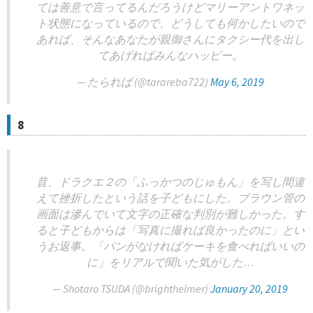
ては善意で言ってるんだろうけどマリーアントワネッ
ト状態になっているので、どうしても何かしたいので
あれば、そんなあなたが親御さんにタクシー代を出し
てあげればみんなハッピー。
— たられば (@tarareba722)
May 6, 2019
8
昔、ドラクエ２の「ふっかつのじゅもん」を写し間違
えて挫折したという話を子どもにした。ブラウン管の
画面は滲んでいて文字の正確な判別が難しかった。す
ると子どもからは「写真に撮れば良かったのに」とい
うお返事。「パンがなければケーキを食べればいいの
に」をリアルで聞いた気がした…
— Shotaro TSUDA (@brighthelmer)
January 20, 2019