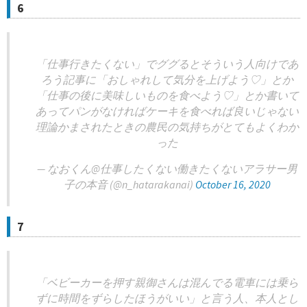
6
「仕事行きたくない」でググるとそういう人向けであ
ろう記事に「おしゃれして気分を上げよう♡」とか
「仕事の後に美味しいものを食べよう♡」とか書いて
あってパンがなければケーキを食べれば良いじゃない
理論かまされたときの農民の気持ちがとてもよくわか
った
— なおくん@仕事したくない働きたくないアラサー男
子の本音 (@n_hatarakanai)
October 16, 2020
7
「ベビーカーを押す親御さんは混んでる電車には乗ら
ずに時間をずらしたほうがいい」と言う人、本人とし