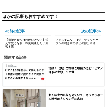
ほかの記事もおすすめです！
≪ 前の記事
次の記事 ≫
【撲滅させなければいけない】消
フェスすんな！（笑）ツクツクボ
えて無くなれ！即刻廃止したい風
ウシの鳴き声のサビの部分８選
習８選
関連する記事
情操！（笑）ご指導ご鞭撻のほど「ピアノ
弾きの生態」１２選
新１年生の名前を見ていて、キラキラネー
ム時代は去り今の子の名前