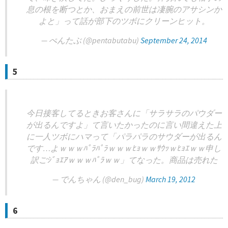
息の根を断つとか、おまえの前世は凄腕のアサシンか
よと」って話が部下のツボにクリーンヒット。
— ぺんたぶ (@pentabutabu)
September 24, 2014
5
今日接客してるときお客さんに「サラサラのパウダー
が出るんですよ」て言いたかったのに言い間違えた上
に一人ツボにハマって「パラパラのサウダーが出るん
です…よｗｗｗﾊﾟﾗﾊﾟﾗｗｗｗﾋｮｗｗｻｳｯｗﾋｮｴｗｗ申し
訳ごｼﾞｮｴｱｗｗｗﾊﾟﾗｗｗ」てなった。商品は売れた
— でんちゃん (@den_bug)
March 19, 2012
6