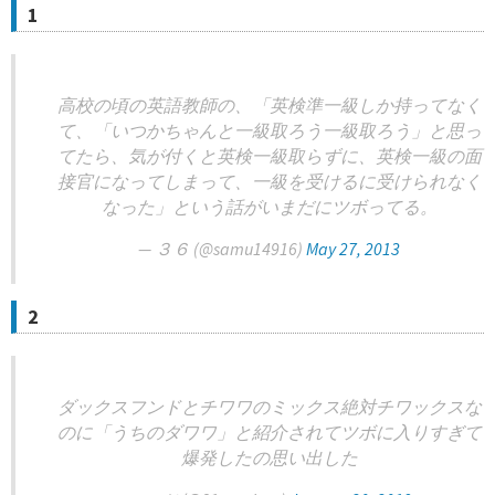
1
高校の頃の英語教師の、「英検準一級しか持ってなく
て、「いつかちゃんと一級取ろう一級取ろう」と思っ
てたら、気が付くと英検一級取らずに、英検一級の面
接官になってしまって、一級を受けるに受けられなく
なった」という話がいまだにツボってる。
— ３６ (@samu14916)
May 27, 2013
2
ダックスフンドとチワワのミックス絶対チワックスな
のに「うちのダワワ」と紹介されてツボに入りすぎて
爆発したの思い出した