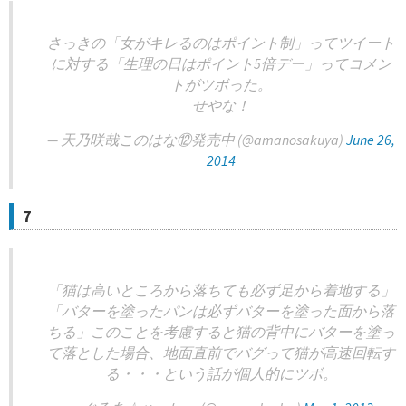
さっきの「女がキレるのはポイント制」ってツイート
に対する「生理の日はポイント5倍デー」ってコメン
トがツボった。
せやな！
— 天乃咲哉このはな⑫発売中 (@amanosakuya)
June 26,
2014
7
「猫は高いところから落ちても必ず足から着地する」
「バターを塗ったパンは必ずバターを塗った面から落
ちる」このことを考慮すると猫の背中にバターを塗っ
て落とした場合、地面直前でバグって猫が高速回転す
る・・・という話が個人的にツボ。