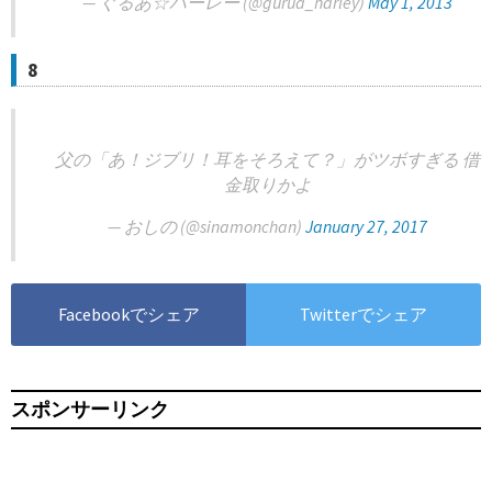
— ぐるあ☆ハーレー (@gurua_harley)
May 1, 2013
8
父の「あ！ジブリ！耳をそろえて？」がツボすぎる 借
金取りかよ
— おしの (@sinamonchan)
January 27, 2017
Facebookでシェア
Twitterでシェア
スポンサーリンク