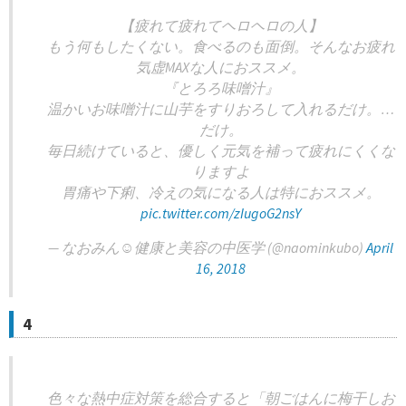
【疲れて疲れてヘロヘロの人】
もう何もしたくない。食べるのも面倒。そんなお疲れ
気虚MAXな人におススメ。
『とろろ味噌汁』
温かいお味噌汁に山芋をすりおろして入れるだけ。…
だけ。
毎日続けていると、優しく元気を補って疲れにくくな
りますよ
胃痛や下痢、冷えの気になる人は特におススメ。
pic.twitter.com/zIugoG2nsY
— なおみん☺︎健康と美容の中医学 (@naominkubo)
April
16, 2018
4
色々な熱中症対策を総合すると「朝ごはんに梅干しお