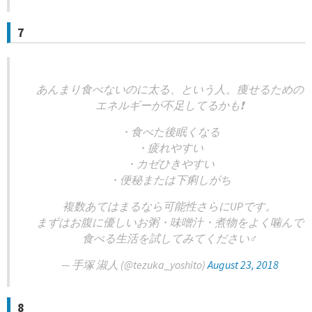
7
あんまり食べないのに太る、という人。痩せるための
エネルギーが不足してるかも❗️
・食べた後眠くなる
・疲れやすい
・カゼひきやすい
・便秘または下痢しがち
複数あてはまるなら可能性さらにUPです。
まずはお腹に優しいお粥・味噌汁・煮物をよく噛んで
食べる生活を試してみてください‍♂️
— 手塚 淑人 (@tezuka_yoshito)
August 23, 2018
8