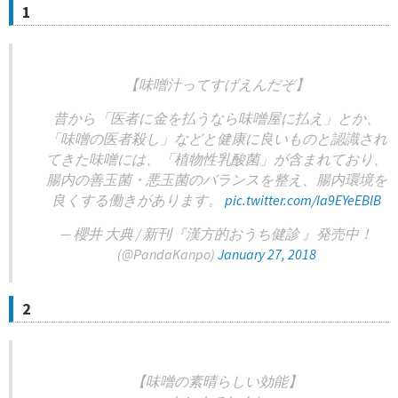
1
【味噌汁ってすげえんだぞ】
昔から「医者に金を払うなら味噌屋に払え」とか、
「味噌の医者殺し」などと健康に良いものと認識され
てきた味噌には、「植物性乳酸菌」が含まれており、
腸内の善玉菌・悪玉菌のバランスを整え、腸内環境を
良くする働きがあります。
pic.twitter.com/Ia9EYeEBlB
— 櫻井 大典 / 新刊『漢方的おうち健診 』発売中！
(@PandaKanpo)
January 27, 2018
2
【味噌の素晴らしい効能】