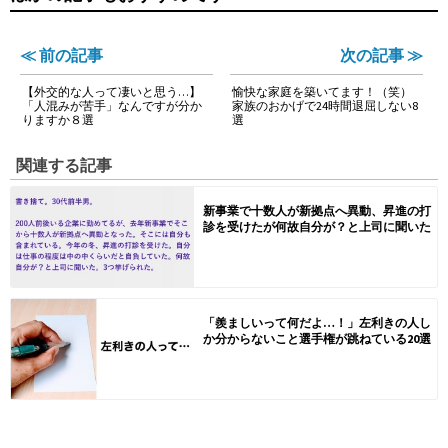
≪ 前の記事
次の記事 ≫
【外交的な人って凄いと思う…】
愉快な家庭を築いてます！（笑）
「人混みが苦手」なんですが分か
家族のおかげで24時間退屈しない8
りますか８選
選
関連する記事
新事業で十数人が新拠点へ異動、昇進の打
診を受けたが何故自分が？と上司に聞いた
「羨ましいって何だよ…！」左利きの人し
か分からないこと選手権が跳ねている20選