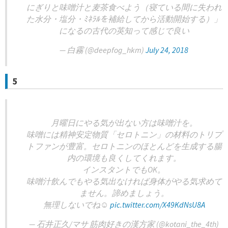
にぎりと味噌汁と麦茶食べよう（寝ている間に失われ
た水分・塩分・ﾐﾈﾗﾙを補給してから活動開始する）」
になるの古代の英知って感じで良い
— 白霧 (@deepfog_hkm)
July 24, 2018
5
月曜日にやる気が出ない方は味噌汁を。
味噌には精神安定物質「セロトニン」の材料のトリプ
トファンが豊富。セロトニンのほとんどを生成する腸
内の環境も良くしてくれます。
インスタントでもOK。
味噌汁飲んでもやる気出なければ身体がやる気求めて
ません。諦めましょう。
無理しないでね☺︎
pic.twitter.com/X49KdNsU8A
— 石井正久/マサ 筋肉好きの漢方家 (@kotani_the_4th)