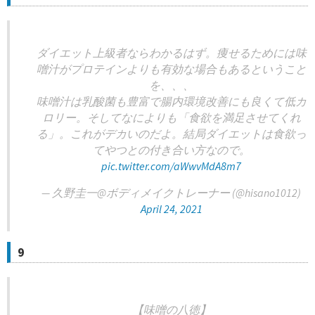
ダイエット上級者ならわかるはず。痩せるためには味
噌汁がプロテインよりも有効な場合もあるということ
を、、、
味噌汁は乳酸菌も豊富で腸内環境改善にも良くて低カ
ロリー。そしてなによりも「食欲を満足させてくれ
る」。これがデカいのだよ。結局ダイエットは食欲っ
てやつとの付き合い方なので。
pic.twitter.com/aWwvMdA8m7
— 久野圭一@ボディメイクトレーナー (@hisano1012)
April 24, 2021
9
【味噌の八徳】