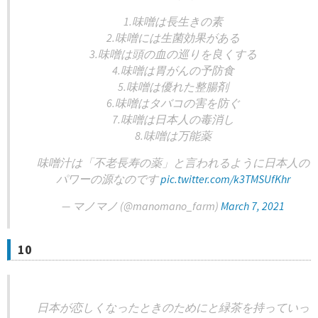
1.味噌は長生きの素
2.味噌には生菌効果がある
3.味噌は頭の血の巡りを良くする
4.味噌は胃がんの予防食
5.味噌は優れた整腸剤
6.味噌はタバコの害を防ぐ
7.味噌は日本人の毒消し
8.味噌は万能薬
味噌汁は「不老長寿の薬」と言われるように日本人の
パワーの源なのです
pic.twitter.com/k3TMSUfKhr
— マノマノ (@manomano_farm)
March 7, 2021
10
日本が恋しくなったときのためにと緑茶を持っていっ