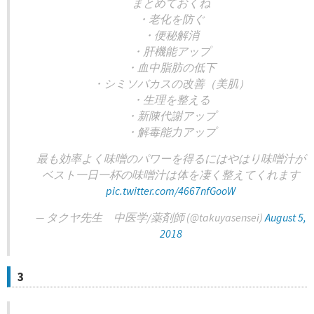
まとめておくね
・老化を防ぐ
・便秘解消
・肝機能アップ
・血中脂肪の低下
・シミソバカスの改善（美肌）
・生理を整える
・新陳代謝アップ
・解毒能力アップ
最も効率よく味噌のパワーを得るにはやはり味噌汁が
ベスト一日一杯の味噌汁は体を凄く整えてくれます
pic.twitter.com/4667nfGooW
— タクヤ先生 中医学/薬剤師 (@takuyasensei)
August 5,
2018
3