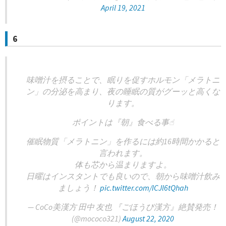
April 19, 2021
6
味噌汁を摂ることで、眠りを促すホルモン「メラトニ
ン」の分泌を高まり、夜の睡眠の質がグーッと高くな
ります。
ポイントは『朝』食べる事☝︎
催眠物質「メラトニン」を作るには約16時間かかると
言われます。
体も芯から温まりますよ。
日曜はインスタントでも良いので、朝から味噌汁飲み
ましょう！
pic.twitter.com/ICJl6tQhah
— CoCo美漢方 田中 友也 『ごほうび漢方』絶賛発売！
(@mococo321)
August 22, 2020