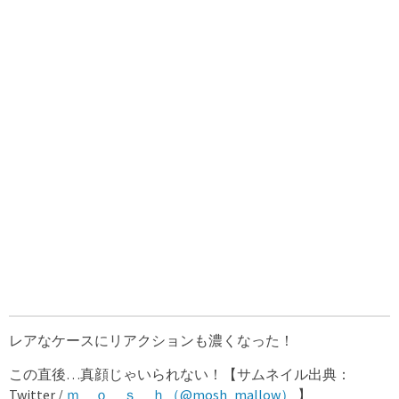
レアなケースにリアクションも濃くなった！
この直後…真顔じゃいられない！【サムネイル出典：
Twitter /
ｍ ｏ ｓ ｈ（@mosh_mallow）
】