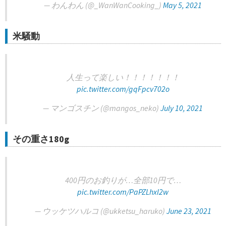
— わんわん (@_WanWanCooking_)
May 5, 2021
米騒動
人生って楽しい！！！！！！！
pic.twitter.com/gqFpcv702o
— マンゴスチン (@mangos_neko)
July 10, 2021
その重さ180g
400円のお釣りが…全部10円で…
pic.twitter.com/PaPZLhxI2w
— ウッケツハルコ (@ukketsu_haruko)
June 23, 2021