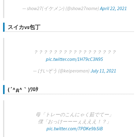
— show27(イケメン) (@show27name)
April 22, 2021
スイカvs包丁
？？？？？？？？？？？？？？？？？
pic.twitter.com/1H79cC3N95
— けいぞう (@keiperoman)
July 11, 2021
(´^д^｀)ﾜﾛﾀ
母「トレーのこんにゃく茹でてー」
僕「おっけーーーぇえええ！？」
pic.twitter.com/7PDKe9bSiB