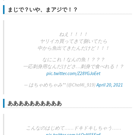
まじで？いや、まアジで！？
ねえ！！！！
ヤリイカ買ってきて捌いてたら
中から魚出てきたんだけど！！！
なにこれ！なんの魚！？？？
一応刺身用なんだけどさ…刺身で食べれる！？
pic.twitter.com/Z28YGJoEet
— はちゃめちゃみ*° (@ChaMi_919)
April 20, 2021
ああああああああああ
こんなのはじめて……ドキドキしちゃう……
pic.twitter.com/yLQcNS5En6