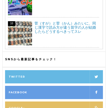
菅（すが）と菅（かん）みたいに、同
じ漢字で読み方が違う苗字の人が結婚
したらどうするべきってスレ
SNSから最新記事をチェック！
TWITTER
FACEBOOK
GOOGLE+