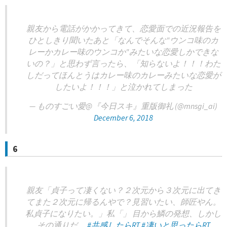
親友から電話がかかってきて、恋愛面での近況報告を
ひとしきり聞いたあと「なんでそんな"ウンコ味のカ
レーかカレー味のウンコか"みたいな恋愛しかできな
いの？」と思わず言ったら、「知らないよ！！！わた
しだってほんとうはカレー味のカレーみたいな恋愛が
したいよ！！！」と泣かれてしまった
— ものすごい愛@『今日スキ』重版御礼 (@mnsgi_ai)
December 6, 2018
6
親友「貞子って凄くない？２次元から３次元に出てき
てまた２次元に帰るんやで？見習いたい、師匠やん。
私貞子になりたい。」私「」 目から鱗の発想、しかし
その通りだ。
#共感したらRT
#凄いと思ったらRT