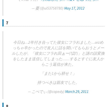
— 憂 (@ui53758780)
May 17, 2012
7
今日ね…2年付き合ってた彼女にフラれました…orzめ
っちゃ辛かったので友人に話を聞いてもらおうとメー
ルしたが、「彼女にフラれ田ぁー(TДT)」と謎の誤変換
をしたまま送信してしまった……するとすぐに友人か
らこう返信が来た。
「また1から耕せ！」
持つべきは親友でした。
— こぺでぃ (@copedy)
March 29, 2011
8