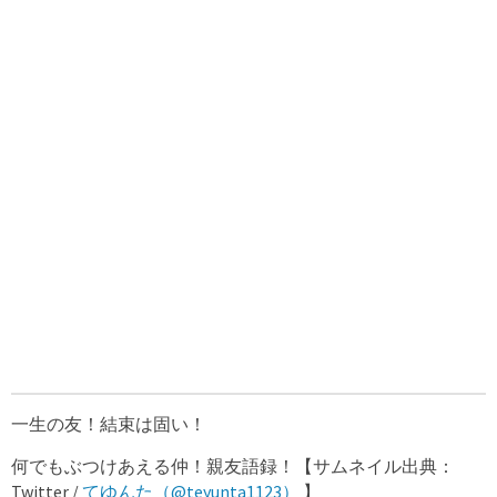
一生の友！結束は固い！
何でもぶつけあえる仲！親友語録！【サムネイル出典：
Twitter /
てゆんた（@teyunta1123）
】