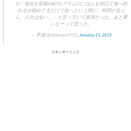
が「彼女が茶碗1杯150グラムのごはんを何口で食べ終
わるか眺めてるだけであっという間だ、時間が足り
ん、人生は短い。」と言っていて真理だった。あと重
いなーって思った。
— 早瀬 (@nekosan3755)
January 15, 2019
スポンサーリンク