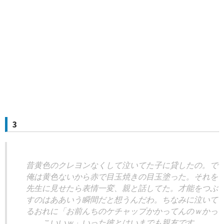
3
昔黄色のクレヨンなくして泣いてた子に貸したの。で
俺は黄色ないから赤で目玉焼きの目玉塗った。それを
先生に見せたら表情一変、親と話してた。才能をつぶ
すのはああいう瞬間だと想うんだわ。ちなみに泣いて
るおれに「お前んちのケチャップかかってんのｗかっ
こいいｗ」いった彼とはいまでも親友です。