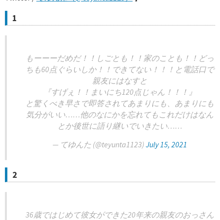
1
もーーーだめだ！！しごとも！！家のことも！！どっ
ちも60点ぐらいしか！！できてない！！！と電話口で
親友にはなすと
『すげぇ！！まいにち120点じゃん！！！』
と驚くべき早さで即答されてあまりにも、あまりにも
気分がいい……他のなにかを忘れてもこれだけはなん
とか後世に語り継いでいきたい……
— てゆんた (@teyunta1123)
July 15, 2021
2
36歳ではじめて彼女ができた20年来の親友のおっさん