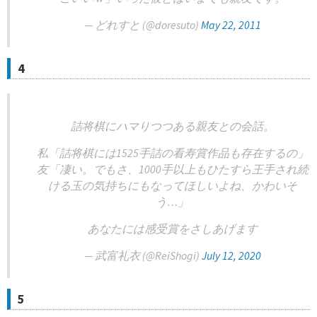
— どれすと (@doresuto)
May 22, 2011
4
詰将棋にハマりつつある親友との会話。
私「詰将棋には1525手詰の看寿賞作品も存在するの」
友「凄い。でもさ、1000手以上もひたすら王手され続
ける玉の気持ちにもなってほしいよね、かわいそ
う…」
あなたには感受賞をさしあげます
— 武富礼衣 (@ReiShogi)
July 12, 2020
5