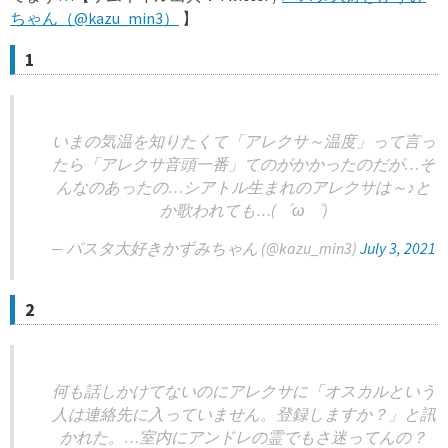
ちゃん（@kazu_min3）
】
1
いまの気温を知りたくて「アレクサ～温度」って言っ
たら「アレクサ音頭一番」てのがかかったのだが…そ
んなのあったの…シアトル生まれのアレクサは～♪と
か歌われても…(゜ω ゜)
— パスタ大好きかずみちゃん (@kazu_min3)
July 3, 2021
2
何も話しかけてないのにアレクサに「オスカルという
人は連絡先に入っていません。登録しますか？」と訊
かれた。…室内にアンドレの霊でもさ迷ってんの？