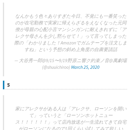
なんかもう色々ありすぎた今日、不覚にも一番笑った
のが在宅勤務で実家に帰えらざるをえなくなった元同
僚が母親の心配小言マンシンガンに耐えきれずに「ア
レクサ母さんを少し黙らせて！」って言ってしまった
際の「わかりました！Amazonでガムテープを注文しま
すね」という予想の斜め上角度の自粛要請話
— 大谷秀一郎@9/15〜9/19野原ニ響ク約束ノ音@萬劇場
(@shuuichiroo)
March 25, 2020
5
家にアレクサがある人は「アレクサ、ローソンを開い
て」っていうと「ローソンホットニュー
ス！！！！！！」って店内放送が一生流れてきて自宅
がローソンになるので1回くらい試してみて欲しい