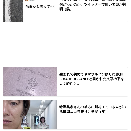
何だったのか、ツイッターで聞いて謎が判
明（笑）
生まれて初めてヤマザキパン祭りに参加
→MADE IN FRANCEと書かれた文字の下を
よく読むと...
狩野英孝さんの後ろに川村エミコさんがい
る構図→コラ祭りに発展（笑）