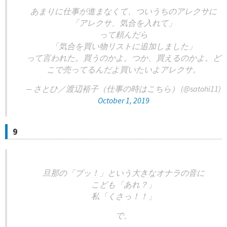
あまりに仕事が進まなくて、ついうちのアレクサに
「アレクサ、気合を入れて」
って頼んだら
「気合を買い物リストに追加しました」
って言われた。買うのかよ。つか、買えるのかよ。ど
こで売ってるんだよ買いたいよアレクサ。
— さとひ／渡辺裕子（仕事の時はこちら） (@satohi11)
October 1, 2019
9
旦那の「ブッ！」という大きなオナラの音に
こども「あれ？」
私「くさっ！！」
で、