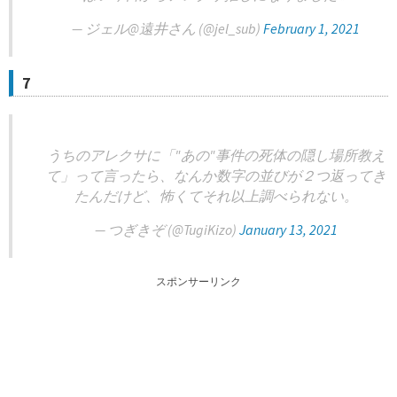
— ジェル@遠井さん (@jel_sub)
February 1, 2021
7
うちのアレクサに「"あの"事件の死体の隠し場所教え
て」って言ったら、なんか数字の並びが２つ返ってき
たんだけど、怖くてそれ以上調べられない。
— つぎきぞ (@TugiKizo)
January 13, 2021
スポンサーリンク