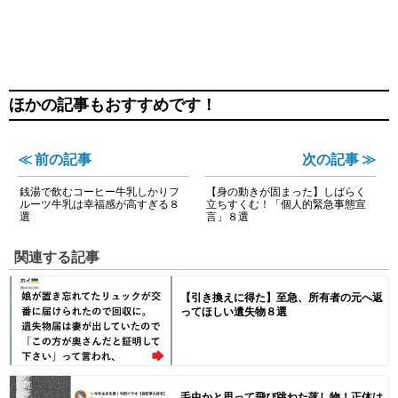
ほかの記事もおすすめです！
≪ 前の記事
次の記事 ≫
銭湯で飲むコーヒー牛乳しかりフ
【身の動きが固まった】しばらく
ルーツ牛乳は幸福感が高すぎる８
立ちすくむ！「個人的緊急事態宣
選
言」８選
関連する記事
【引き換えに得た】至急、所有者の元へ返
ってほしい遺失物８選
毛虫かと思って飛び跳ねた落し物！正体は