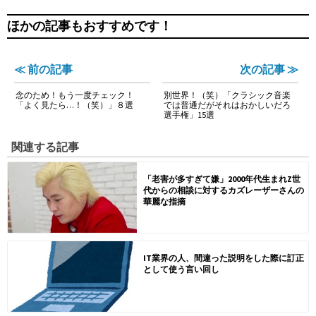
ほかの記事もおすすめです！
≪ 前の記事
次の記事 ≫
念のため！もう一度チェック！
別世界！（笑）「クラシック音楽
「よく見たら…！（笑）」８選
では普通だがそれはおかしいだろ
選手権」15選
関連する記事
「老害が多すぎて嫌」2000年代生まれZ世
代からの相談に対するカズレーザーさんの
華麗な指摘
IT業界の人、間違った説明をした際に訂正
として使う言い回し