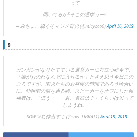
って
聞いてるか⁉️そこの選挙カー‼️
— みちょこ脱くそマジメ育児 (@micyoco0)
April 16, 2019
9
ガンガンがなりたてている選挙カーに苛立つ昨今で、
「誰がおのれなんぞに入れるか」とさえ思う今日この
ごろですが、園児たちのお昼寝の時間であろう頃合い
に、幼稚園の前を通る時、スピーカーをオフにした候
補者は、「ほう・・・君、名前は？」くらいは思って
しまうね。
— SOW＠新作出すよ (@sow_LIBRA11)
April 19, 2019