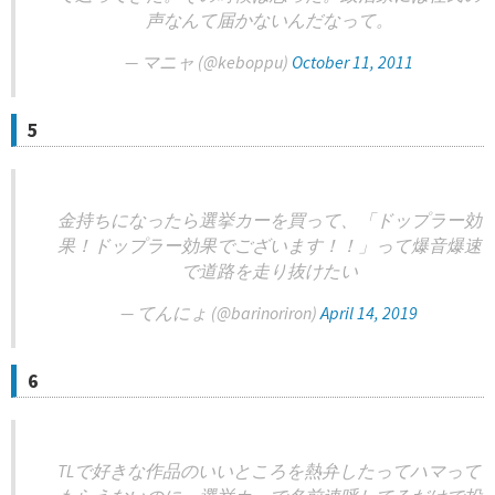
声なんて届かないんだなって。
— マニャ (@keboppu)
October 11, 2011
5
金持ちになったら選挙カーを買って、「ドップラー効
果！ドップラー効果でございます！！」って爆音爆速
で道路を走り抜けたい
— てんにょ (@barinoriron)
April 14, 2019
6
TLで好きな作品のいいところを熱弁したってハマって