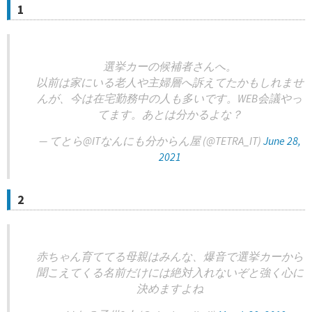
1
選挙カーの候補者さんへ。
以前は家にいる老人や主婦層へ訴えてたかもしれませ
んが、今は在宅勤務中の人も多いです。WEB会議やっ
てます。あとは分かるよな？
— てとら@ITなんにも分からん屋 (@TETRA_IT)
June 28,
2021
2
赤ちゃん育ててる母親はみんな、爆音で選挙カーから
聞こえてくる名前だけには絶対入れないぞと強く心に
決めますよね