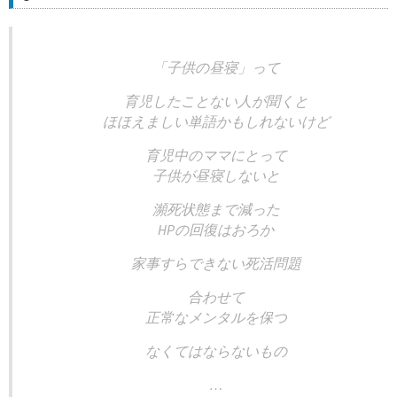
「子供の昼寝」って
育児したことない人が聞くと
ほほえましい単語かもしれないけど
育児中のママにとって
子供が昼寝しないと
瀕死状態まで減った
HPの回復はおろか
家事すらできない死活問題
合わせて
正常なメンタルを保つ
なくてはならないもの
…