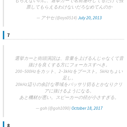
もらえないのに、選挙カーで名前連呼してるだけで投
票してもらえるわけないだろなめてんのか
— アヤセ (@ays0514)
July 20, 2013
7
選挙カーと街頭演説は、音量を上げるんじゃなくて音
抜けを良くする方にフォーカスすべき。
200~500Hzをカット、2~3kHzをブースト。5kHzちょい
足し。
20kHz辺りの余計な帯域をバッサリ切るとかなりクリ
アに抜けるようになる。
あと機材が悪い。スピーカーの径が小さすぎる。
— goh (@goh1090)
October 18, 2017
8