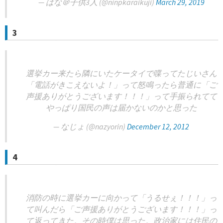
— はな＠子供3人 (@ninpkaraikuji)
March 29, 2019
3
選挙カー来たら隣にいたケータイで喋ってたじいさん
「電話がきこえないよ！」って怒鳴ったら普通に「ご
声援ありがとうございます！！！」って手振られてて
やっぱり国民の声は届かないのかと思った
— なじょ (@nazyorin)
December 12, 2012
4
消防の時に選挙カーに向かって「うるせぇ！！！」っ
て叫んだら「ご声援ありがとうございます！！！」っ
て返ってきた。その時僕は思った。政治家には住民の