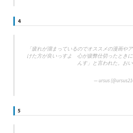
4
「疲れが溜まっているのでオススメの漫画やア
けた方が良いっすよ 心が疲弊仕切ったときに
んす」と言われた。おい
— ursus (@ursus2
5