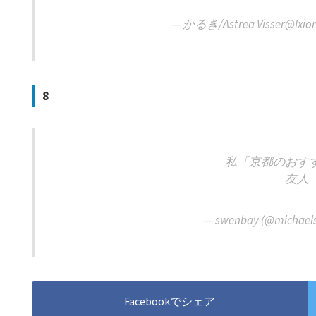
— かるき/Astrea Visser@Ixion
8
私「京都のおす
友人
— swenbay (@michael
Facebookでシェア