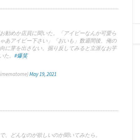
お勧めか店員に聞いた。「アイビーなんか可愛ら
ゃあアイビー下さい」「おいも」数週間後、俺の
向に芽を出さない。掘り反してみると立派なお芋
いた。
#爆笑
mematome)
May 19, 2021
で、どんなのが欲しいのか聞いてみたら。