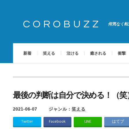
COROBUZZ
何気なく転
新着
笑える
泣ける
癒される
衝撃
最後の判断は自分で決める！（笑
2021-06-07
ジャンル：
笑える
Twitter
Facebook
LINE
はてブ