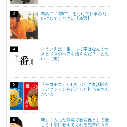
曲名に「週5で」を付けて仕事みた
いにしてください【25選】
そういえば「番」って字はなんでオ
スとメスのペアを指すんだ？！と思
い…（笑）
「モコモコ」が12年ぶりに復活販売
→アクションを起こした担当者さん
がいる
新しく入った職場で教育係として優
しく丁寧に教えてくれる先輩のカラ