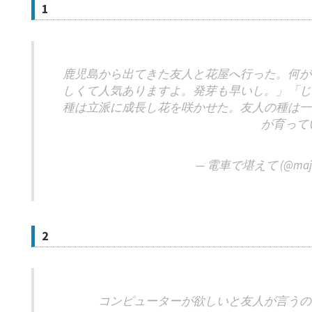
1
鹿児島から出てきた友人と花屋へ行った。何が
しくて人気ありますよ。発芽も早いし。」「じ
種は立派に成長し花を咲かせた。友人の種は一
が育って
— 電車で堪えて (@maji
2
コンピューターが欲しいと友人が言うの