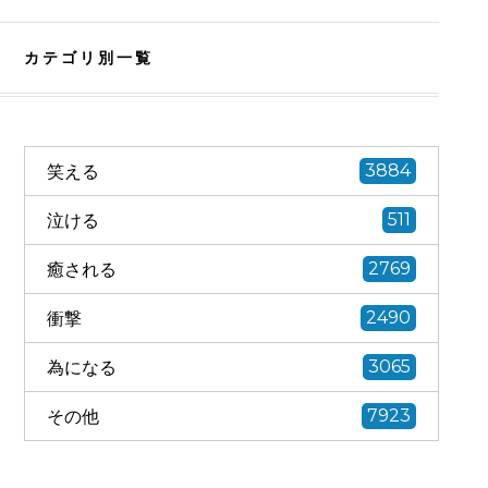
カテゴリ別一覧
笑える
3884
泣ける
511
癒される
2769
衝撃
2490
為になる
3065
その他
7923