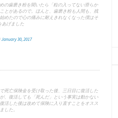
すめの歯磨き粉を聞いたら「粒の入ってない滑らか
ことがあるので。ほんと、歯磨き粉も人間も、残
始めたので心の痛みに耐えきれなくなった僕はそ
をあげました
)
January 30, 2017
で死亡保険金を受け取った後、三日目に復活した
が、復活しても「死んだ」という事実は動かない
復活した後は改めて保険に入り直すことをオスス
ました。