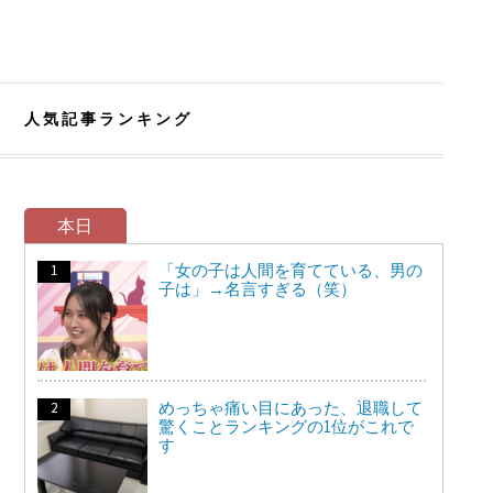
人気記事ランキング
本日
「女の子は人間を育てている、男の
子は」→名言すぎる（笑）
めっちゃ痛い目にあった、退職して
驚くことランキングの1位がこれで
す