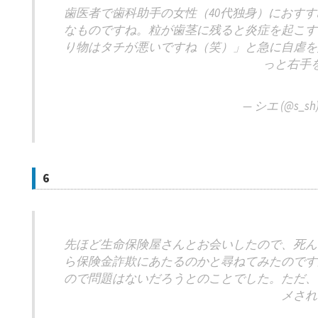
歯医者で歯科助手の女性（40代独身）におす
なものですね。粒が歯茎に残ると炎症を起こす
り物はタチが悪いですね（笑）」と急に自虐を
っと右手
— シエ (@s_sh
6
先ほど生命保険屋さんとお会いしたので、死ん
ら保険金詐欺にあたるのかと尋ねてみたのです
ので問題はないだろうとのことでした。ただ、
メされ