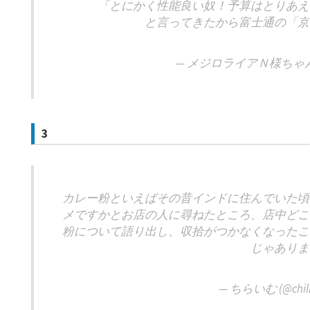
「とにかく性能良い奴！予算はとりあえ
と言ってきたから富士通の「京
— メジロライアＮ様ちゃん (@
3
カレー粉といえばその昔インドに住んでいた頃
メですかとお店の人に尋ねたところ、店中どこ
粉について語り出し、収拾がつかなくなったこ
じゃありま
— ちらいむ (@chil