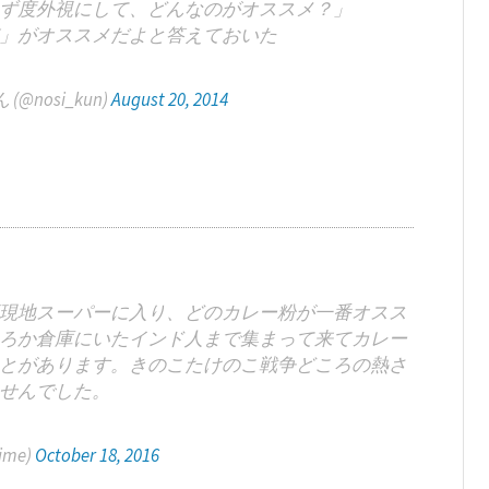
ず度外視にして、どんなのがオススメ？」
」がオススメだよと答えておいた
nosi_kun)
August 20, 2014
現地スーパーに入り、どのカレー粉が一番オスス
ろか倉庫にいたインド人まで集まって来てカレー
とがあります。きのこたけのこ戦争どころの熱さ
せんでした。
ime)
October 18, 2016