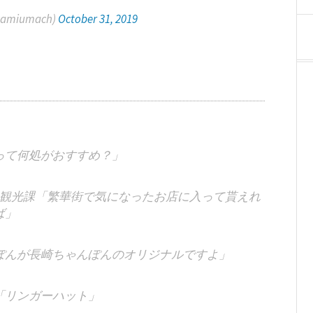
miumach)
October 31, 2019
って何処がおすすめ？」
観光課「繁華街で気になったお店に入って貰えれ
ば」
ぽんが長崎ちゃんぽんのオリジナルですよ」
「リンガーハット」