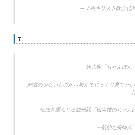
— 上馬キリスト教会 (@ka
7
観光客「ちゃんぽん
刺激の少ないものから与えてじっくり育てたい
伝統を重んじる観光課「四海樓のちゃん
一般的な長崎人