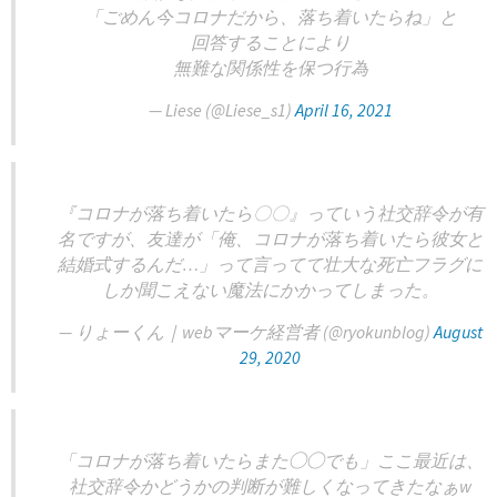
「ごめん今コロナだから、落ち着いたらね」と
回答することにより
無難な関係性を保つ行為
— Liese (@Liese_s1)
April 16, 2021
『コロナが落ち着いたら〇〇』っていう社交辞令が有
名ですが、友達が「俺、コロナが落ち着いたら彼女と
結婚式するんだ…」って言ってて壮大な死亡フラグに
しか聞こえない魔法にかかってしまった。
— りょーくん｜webマーケ経営者 (@ryokunblog)
August
29, 2020
「コロナが落ち着いたらまた◯◯でも」ここ最近は、
社交辞令かどうかの判断が難しくなってきたなぁw