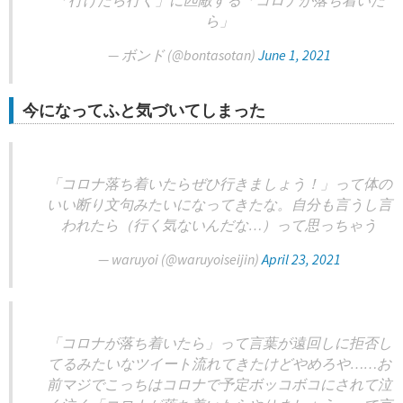
「行けたら行く」に匹敵する「コロナが落ち着いた
ら」
— ボンド (@bontasotan)
June 1, 2021
今になってふと気づいてしまった
「コロナ落ち着いたらぜひ行きましょう！」って体の
いい断り文句みたいになってきたな。自分も言うし言
われたら（行く気ないんだな…）って思っちゃう
— waruyoi (@waruyoiseijin)
April 23, 2021
「コロナが落ち着いたら」って言葉が遠回しに拒否し
てるみたいなツイート流れてきたけどやめろや……お
前マジでこっちはコロナで予定ボッコボコにされて泣