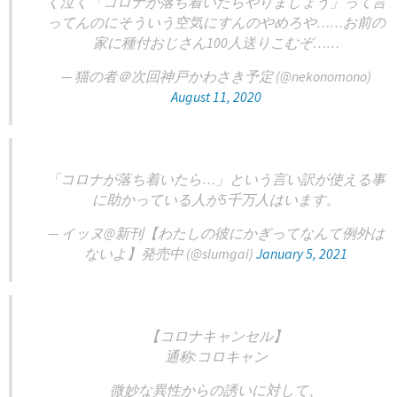
く泣く「コロナが落ち着いたらやりましょう」って言
ってんのにそういう空気にすんのやめろや……お前の
家に種付おじさん100人送りこむぞ……
— 猫の者＠次回神戸かわさき予定 (@nekonomono)
August 11, 2020
「コロナが落ち着いたら…」という言い訳が使える事
に助かっている人が5千万人はいます。
— イッヌ@新刊【わたしの彼にかぎってなんて例外は
ないよ】発売中 (@slumgai)
January 5, 2021
【コロナキャンセル】
通称:コロキャン
微妙な異性からの誘いに対して、