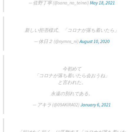
— 佐野丁寧 (@sano_no_teinei)
May 18, 2021
新しい拒否様式、「コロナが落ち着いたら」
— 休日２ (@nymns_ni)
August 10, 2020
今初めて
「コロナが落ち着いたら会おうね」
と言われた。
永遠の別れである。
— アキラ (@09AKIRA02)
January 6, 2021