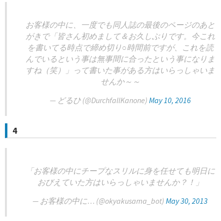
お客様の中に、一度でも同人誌の最後のページのあと
がきで「皆さん初めまして＆お久しぶりです。今これ
を書いてる時点で締め切り○時間前ですが、これを読
んでいるという事は無事間に合ったという事になりま
すね（笑）」って書いた事がある方はいらっしゃいま
せんか～～
— どるひ (@DurchfallKanone)
May 10, 2016
4
「お客様の中にチープなスリルに身を任せても明日に
おびえていた方はいらっしゃいませんか？！」
— お客様の中に… (@okyakusama_bot)
May 30, 2013