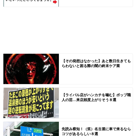
【その発想はなかった】あと数日生きても
らわないと困る際の闇の終末ケア業
【ライバル店がハンカチを噛む】ポップ職
人の芸…来店頻度上がりそう８選
先読み察知！（笑）名古屋に車で来るなら
コツがあるらしい８選