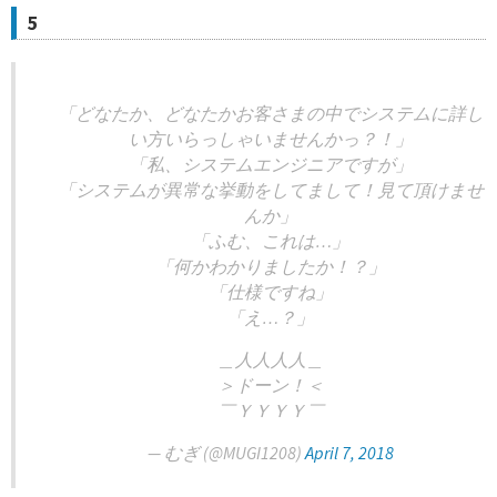
5
「どなたか、どなたかお客さまの中でシステムに詳し
い方いらっしゃいませんかっ？！」
「私、システムエンジニアですが」
「システムが異常な挙動をしてまして！見て頂けませ
んか」
「ふむ、これは…」
「何かわかりましたか！？」
「仕様ですね」
「え…？」
＿人人人人＿
＞ドーン！＜
￣ＹＹＹＹ￣
— むぎ (@MUGI1208)
April 7, 2018