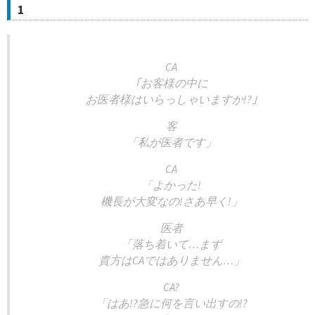
1
CA
｢お客様の中に
お医者様はいらっしゃいますか!?｣
客
「私が医者です」
CA
「よかった!
機長が大変なの!さあ早く!」
医者
「落ち着いて…まず
貴方はCAではありません…」
CA?
「はあ!?急に何を言い出すの!?