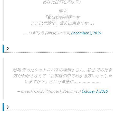
あなたは何なのよ!?」
医者
｢私は精神科医です
ここは病院で、貴方は患者です…｣
— ハギワラ (@hagiwaR18)
December 2, 2019
2
悲報 乗ったシャトルバスの運転手さん、駅までの行き
方がわからなくて「お客様の中でわかる方いらっしゃ
いますか？」という事態に…………………
— masaki-1-K26 (@masaki26shimizu)
October 3, 2015
3