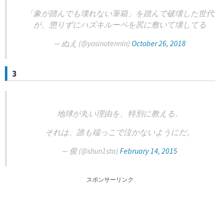
「象が踏んでも壊れない筆箱」を踏んで破壊した世代
が、懲りずにハズキルーペを尻に敷いて壊してる
— ぬえ (@yosinotennin)
October 26, 2018
3
地球が丸い理由を、特別に教える。
それは、誰も端っこで泣かないようにだ。
— 俊 (@shun1sta)
February 14, 2015
スポンサーリンク