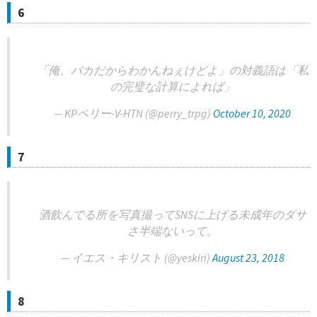
6
「俺、バカだからわかんねぇけどよ」の対義語は「私
の完璧な計算によれば」
— KPペリー-V-HTN (@perry_trpg)
October 10, 2020
7
酒飲んでる所を写真撮ってSNSに上げる未成年のダサ
さ半端ないって。
— イエス・キリスト (@yeskiri)
August 23, 2018
8