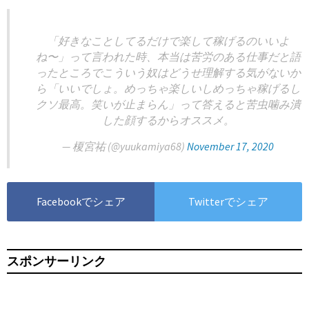
「好きなことしてるだけで楽して稼げるのいいよ
ね〜」って言われた時、本当は苦労のある仕事だと語
ったところでこういう奴はどうせ理解する気がないか
ら「いいでしょ。めっちゃ楽しいしめっちゃ稼げるし
クソ最高。笑いが止まらん」って答えると苦虫噛み潰
した顔するからオススメ。
— 榎宮祐 (@yuukamiya68)
November 17, 2020
Facebookでシェア
Twitterでシェア
スポンサーリンク