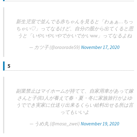
新生児室で並んでる赤ちゃんを見ると「わぁぁ…ちっ
ちゃい♡」ってなるけど、自分の股から出てくると思
うと「いやいやいやでかいでかいww」ってなるよね
— カツ子 (@oraorade59)
November 17, 2020
5
副業禁止はマイホームが持てて、自家用車があって嫁
さんと子供3人が養えて春・夏・冬に家族旅行がよゆ
うででき実家に仕送り出来るくらい給料出せる所は言
ってもいいよ
— うめ丸 (@masa_zwei)
November 19, 2020