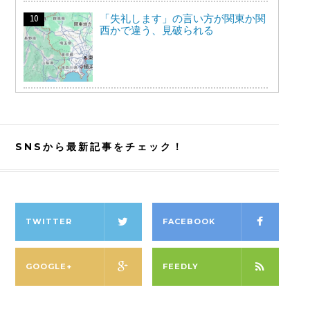
「失礼します」の言い方が関東か関
西かで違う、見破られる
SNSから最新記事をチェック！
TWITTER
FACEBOOK
GOOGLE+
FEEDLY