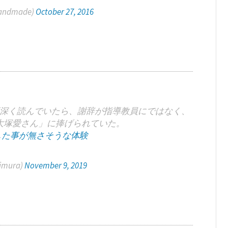
andmade)
October 27, 2016
深く読んでいたら、謝辞が指導教員にではなく、
大塚愛さん」に捧げられていた。
した事が無さそうな体験
imura)
November 9, 2019