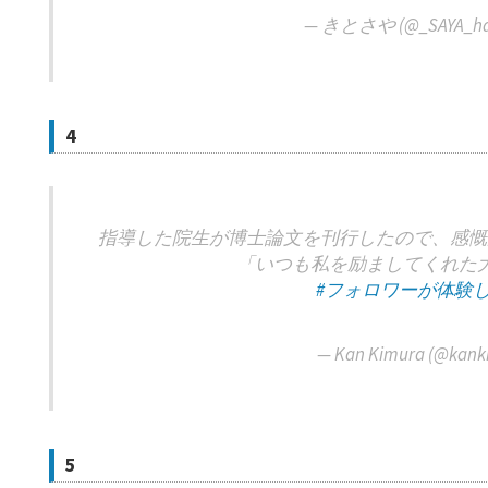
— きとさや (@_SAYA_h
4
指導した院生が博士論文を刊行したので、感慨
「いつも私を励ましてくれた
#フォロワーが体験
— Kan Kimura (@kank
5