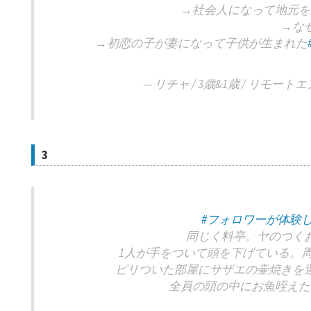
→社会人になって地元を
→な
→初恋の子が妻になって子供が生まれた
— リチャ / 3歳&1歳 / リモートエン
3
#フォロワーが体験
同じく料亭。ヤのつく
1人が手をついて頭を下げている。
ピリついた部屋にサザエの壷焼きを
全員の頭の中にお魚咥えた