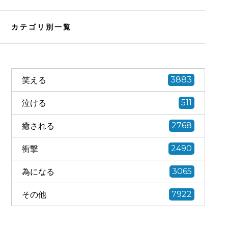
カテゴリ別一覧
笑える
3883
泣ける
511
癒される
2768
衝撃
2490
為になる
3065
その他
7922