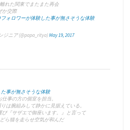
離れた関東でまたまた再会
ぜか交際
#フォロワーが体験した事が無さそうな体験
ジニア (@papa_ritya)
May 19, 2017
した事が無さそうな体験
お仕事の方の個室を担当。
周りは腕組みして静かに見据えている。
運び『サザエで御座います。』と言って
どら猫を走らせ空気が和んだ