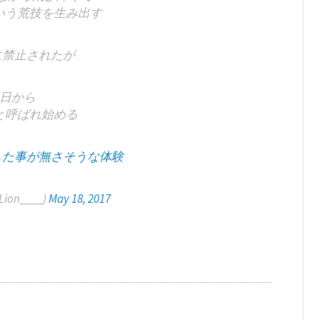
いう荒技を生み出す
に禁止されたが
日から
と呼ばれ始める
した事が無さそうな体験
on____)
May 18, 2017