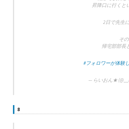
昇降口に行くと
2日で先生
その
帰宅部部長
#フォロワーが体験
— らいおん★ (@__Li
8