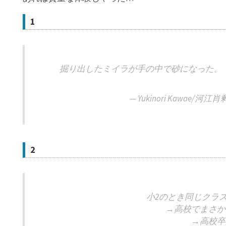
1
掘り出したミイラが手の中で砂になった
— Yukinori Kawae/河江肖剰
2
小2のとき同じクラ
→高校でまさか
→高校卒