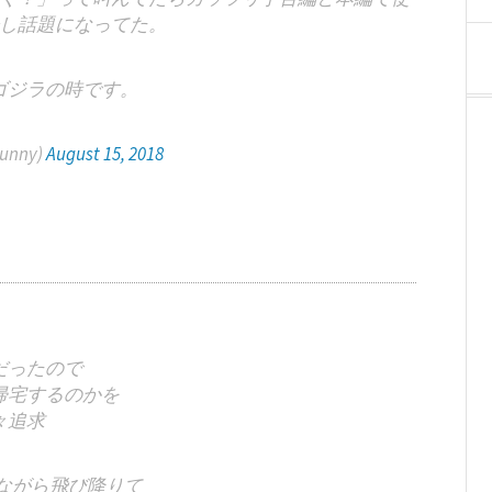
し話題になってた。
ゴジラの時です。
unny)
August 15, 2018
だったので
帰宅するのかを
々追求
ながら飛び降りて