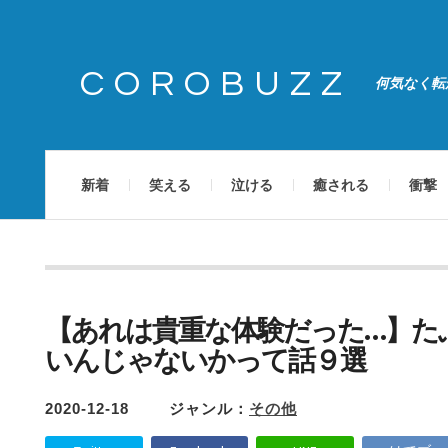
COROBUZZ
何気なく転
新着
笑える
泣ける
癒される
衝撃
【あれは貴重な体験だった…】た
いんじゃないかって話９選
2020-12-18
ジャンル：
その他