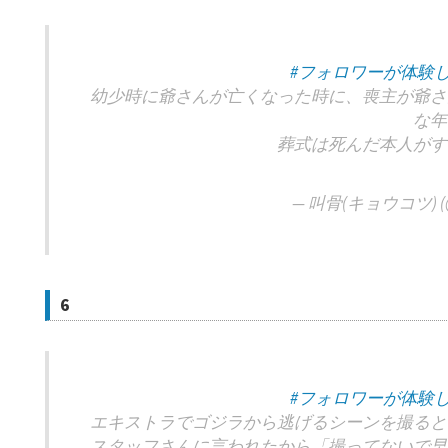
#フォロワーが体験
幼少時に爺さんが亡くなった時に、喪主が爺さ
な年
葬式は死んだ本人がす
— 叫骨(キョウコツ) (@
6
#フォロワーが体験
エキストラでゴジラから逃げるシーンを撮ると
スタッフさんに言われたから「撮ってないで早