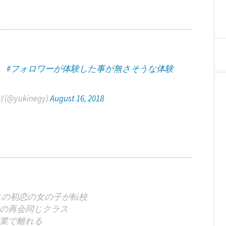
。
#フォロワーが体験した事が無さそうな体験
 (@yukinegy)
August 16, 2018
スの初恋の女の子が転校
の再会同じクラス
業で離れる