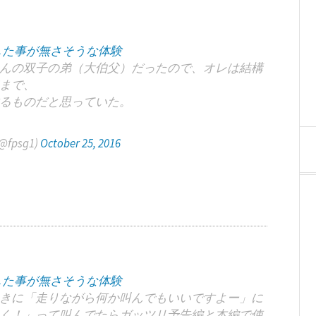
した事が無さそうな体験
んの双子の弟（大伯父）だったので、オレは結構
まで、
るものだと思っていた。
fpsg1)
October 25, 2016
した事が無さそうな体験
きに「走りながら何か叫んでもいいですよー」に
く！」って叫んでたらガッツリ予告編と本編で使