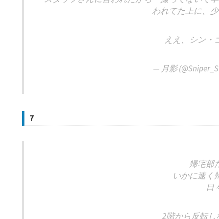
われてた上に、少
ええ、シン・
— 月影 (@Sniper_S
7
帰宅部
いかに速く
日
2階から反転し