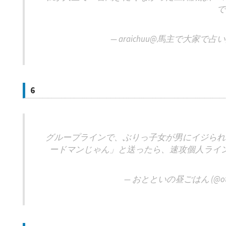
で
— araichuu@馬主で大家で占い師 
6
グループラインで、ぶりっ子女が男にイジられ
ードマンじゃん」と送ったら、速攻個人ライ
— おとといの昼ごはん (@ototo