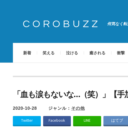
COROBUZZ
何気なく転
新着
笑える
泣ける
癒される
衝撃
「血も涙もないな…（笑）」【手
2020-10-28
ジャンル：
その他
Twitter
Facebook
LINE
はてブ