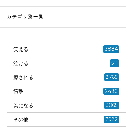
カテゴリ別一覧
笑える
3884
泣ける
511
癒される
2769
衝撃
2490
為になる
3065
その他
7922