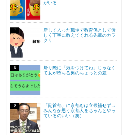
がいる
新しく入った職場で教育係として優
しく丁寧に教えてくれる先輩のカラ
クリ
帰り際に「気をつけてね」じゃなく
て女が堕ちる男のちょっとの差
「副首都」に京都府は立候補せず→
みんなが思う京都人をちゃんとやっ
ているのいい（笑）