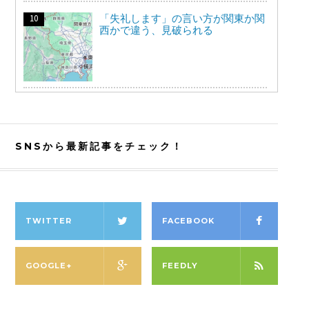
「失礼します」の言い方が関東か関
西かで違う、見破られる
SNSから最新記事をチェック！
TWITTER
FACEBOOK
GOOGLE+
FEEDLY