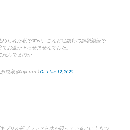
止められた私ですが、こんどは銀行の静脈認証で
出てお金が下ろせませんでした。
に死んでるのか
蔵 (@nyorozo)
October 12, 2020
キブリが歯ブラシから水を吸っているというもの