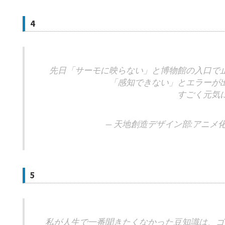
4
先日「サーモに映らない」と博物館の入口で
「感知できない」とエラーが
すごく元気
— 天地創造デザイン部:アニメ化@蛇
5
私が人生で一番聞きたくなかった豆知識は、ゴ