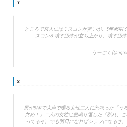
7
ところで京大にはミスコンが無いが、5年周期
スコンを潰す団体が立ち上がり、潰す団体
— うーごく (@ngo5
8
男がBARで大声で喋る女性二人に怒鳴った「う
共め！」二人の女性は怒鳴り返した「黙れ、こ
ってるぞ。でも明日になればシラフになるさ。