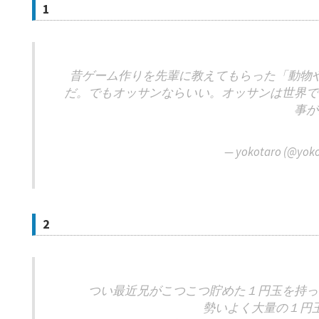
1
昔ゲーム作りを先輩に教えてもらった「動物
だ。でもオッサンならいい。オッサンは世界で
事が
— yokotaro (@yok
2
つい最近兄がこつこつ貯めた１円玉を持っ
勢いよく大量の１円