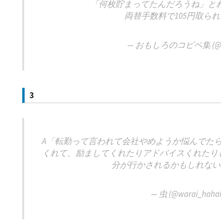
「何枚貯まってたんだろうね」と
両替手数料で105円取ら
— おもしろのコピペ集 (@omo
3
A「転勤って言われて会社やめようか悩んでた
くれて、励ましてくれたりアドバイスくれたり
分が行かされるかもしれない
— 虫 (@warai_haha