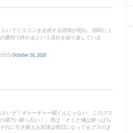
くらいでミスコンを企画する団体が現れ、同時にミ
の勝利で終わるという流れを繰り返している
5555)
October 16, 2020
るさいぞ！ギャーギャー騒ぐんじゃない、このブス
の薄汚い酔っ払い！」男は「そう だ俺は酔っぱら
それに引き換えお前達は明日になってもブスのま