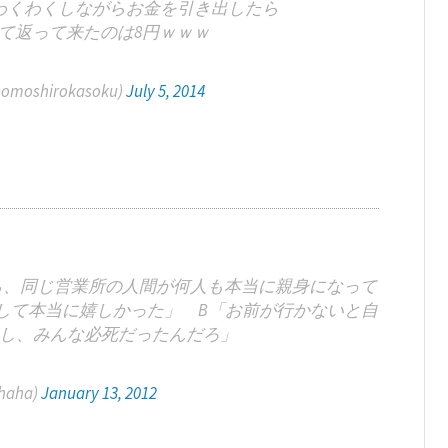
わくわくしながらお金を引き出したら
れて返って来たのは8円ｗｗｗ
shirokasoku)
July 5, 2014
ら、同じ営業所の人間が何人も本当に親身になって
して本当に嬉しかった」 B「お前が行かないと自
し、みんな必死だったんだろ」
haha)
January 13, 2012