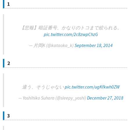
1
【悲報】暗証番号、かなりのトコまで絞られる。
pic.twitter.com/2c8zwpChzG
— 片岡K (@kataoka_k)
September 18, 2014
2
違う、そうじゃない
pic.twitter.com/ugKfkwh0ZW
— Yoshihiko Suhara (@sleepy_yoshi)
December 27, 2018
3