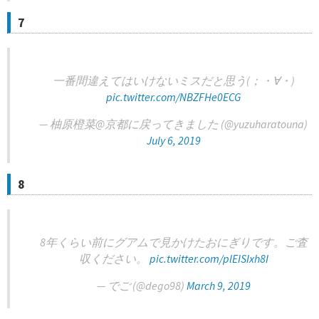
7
一番間違えてはいけないミスだと思う(；・∀・)
pic.twitter.com/NBZFHe0ECG
— 柚原橙菜@京都に戻ってきました (@yuzuharatouna)
July 6, 2019
8
8年くらい前にグアムで見かけたおにぎりです。ご査
収ください。
pic.twitter.com/plEISIxh8I
— でご (@dego98)
March 9, 2019