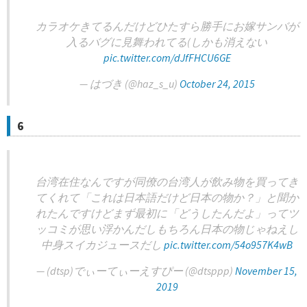
カラオケきてるんだけどひたすら勝手にお嫁サンバが
入るバグに見舞われてる(しかも消えない
pic.twitter.com/dJfFHCU6GE
— はづき (@haz_s_u)
October 24, 2015
6
台湾在住なんですが同僚の台湾人が飲み物を買ってき
てくれて「これは日本語だけど日本の物か？」と聞か
れたんですけどまず最初に「どうしたんだよ」ってツ
ッコミが思い浮かんだしもちろん日本の物じゃねえし
中身スイカジュースだし
pic.twitter.com/54o957K4wB
— (dtsp)でぃーてぃーえすぴー (@dtsppp)
November 15,
2019