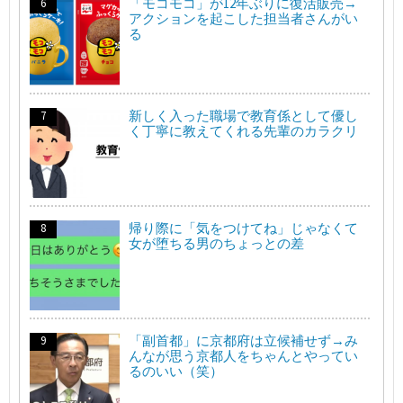
「モコモコ」が12年ぶりに復活販売→
アクションを起こした担当者さんがい
る
新しく入った職場で教育係として優し
く丁寧に教えてくれる先輩のカラクリ
帰り際に「気をつけてね」じゃなくて
女が堕ちる男のちょっとの差
「副首都」に京都府は立候補せず→み
んなが思う京都人をちゃんとやってい
るのいい（笑）