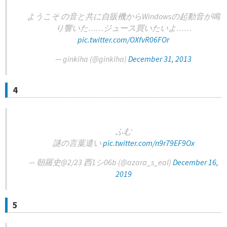
ようこそ の音と共に自販機からWindowsの起動音が鳴
り響いた……ジュース買いたいよ……
pic.twitter.com/OXfvR06FOr
— ginkiha (@ginkiha)
December 31, 2013
4
ふむ
謎の言葉遣い
pic.twitter.com/n9r79EF9Ox
— 朝羅史@2/23 西1シ06b (@azara_s_eal)
December 16,
2019
5